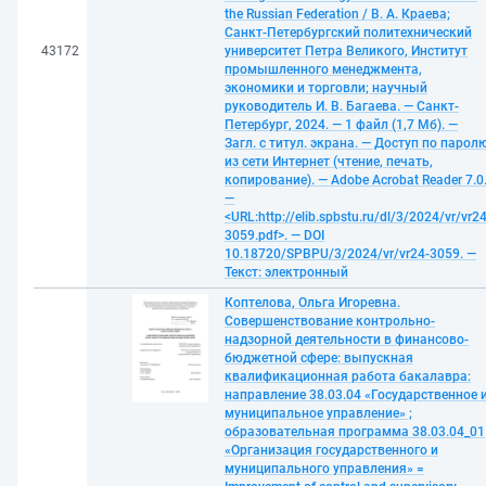
the Russian Federation / В. А. Краева;
Санкт-Петербургский политехнический
43172
университет Петра Великого, Институт
промышленного менеджмента,
экономики и торговли; научный
руководитель И. В. Багаева. — Санкт-
Петербург, 2024. — 1 файл (1,7 Мб). —
Загл. с титул. экрана. — Доступ по парол
из сети Интернет (чтение, печать,
копирование). — Adobe Acrobat Reader 7.0
—
<URL:http://elib.spbstu.ru/dl/3/2024/vr/vr24
3059.pdf>. — DOI
10.18720/SPBPU/3/2024/vr/vr24-3059. —
Текст: электронный
Коптелова, Ольга Игоревна.
Совершенствование контрольно-
надзорной деятельности в финансово-
бюджетной сфере: выпускная
квалификационная работа бакалавра:
направление 38.03.04 «Государственное 
муниципальное управление» ;
образовательная программа 38.03.04_01
«Организация государственного и
муниципального управления» =