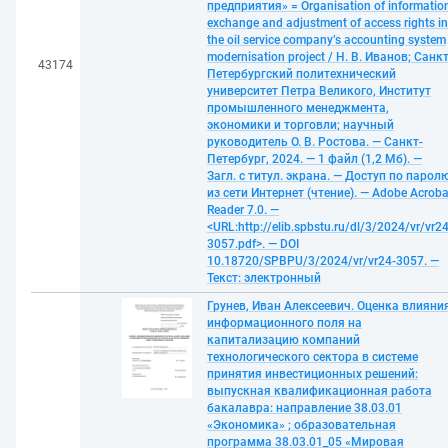
предприятия» = Organisation of informatio
exchange and adjustment of access rights in
the oil service company’s accounting system
modernisation project / Н. В. Иванов; Санкт
43174
Петербургский политехнический
университет Петра Великого, Институт
промышленного менеджмента,
экономики и торговли; научный
руководитель О. В. Ростова. — Санкт-
Петербург, 2024. — 1 файл (1,2 Мб). —
Загл. с титул. экрана. — Доступ по парол
из сети Интернет (чтение). — Adobe Acroba
Reader 7.0. —
<URL:http://elib.spbstu.ru/dl/3/2024/vr/vr24
3057.pdf>. — DOI
10.18720/SPBPU/3/2024/vr/vr24-3057. —
Текст: электронный
Грунев, Иван Алексеевич. Оценка влияни
информационного поля на
капитализацию компаний
технологического сектора в системе
принятия инвестиционных решений:
выпускная квалификационная работа
бакалавра: направление 38.03.01
«Экономика» ; образовательная
программа 38.03.01_05 «Мировая