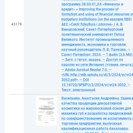
программа 38.03.01_04 «Финансы и
кредит» = Improving the process of
formation and using of financial resources o
budgetary institutions (on the example SBEI
43179
AEC «Centr fizkultura i zdorove» / А. В.
Винцковский; Санкт-Петербургский
политехнический университет Петра
Великого, Институт промышленного
менеджмента, экономики и торговли;
научный руководитель Л. В. Панкова. —
Санкт-Петербург, 2024. — 1 файл (3,6 Мб)
— Загл. с титул. экрана. — Доступ по
паролю из сети Интернет (чтение, печать)
— Adobe Acrobat Reader 7.0. —
<URL:http://elib.spbstu.ru/dl/3/2024/vr/vr24
3052.pdf>. — DOI
10.18720/SPBPU/3/2024/vr/vr24-3052. —
Текст: электронный
Васильева, Анастасия Андреевна. Оценк
качества продукции декоративной
косметики на жировосковой основе для
макияжа губ и разработка предложений
по совершенствованию ее ассортимента 
торговом предприятии: выпускная
квалификационная работа бакалавра: