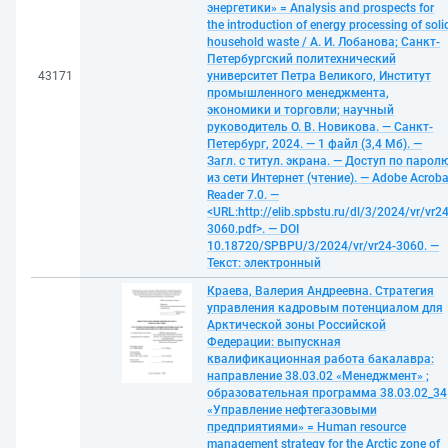
энергетики» = Analysis and prospects for
the introduction of energy processing of soli
household waste / А. И. Лобанова; Санкт-
Петербургский политехнический
43171
университет Петра Великого, Институт
промышленного менеджмента,
экономики и торговли; научный
руководитель О. В. Новикова. — Санкт-
Петербург, 2024. — 1 файл (3,4 Мб). —
Загл. с титул. экрана. — Доступ по парол
из сети Интернет (чтение). — Adobe Acroba
Reader 7.0. —
<URL:http://elib.spbstu.ru/dl/3/2024/vr/vr24
3060.pdf>. — DOI
10.18720/SPBPU/3/2024/vr/vr24-3060. —
Текст: электронный
Краева, Валерия Андреевна. Стратегия
управления кадровым потенциалом для
Арктической зоны Российской
Федерации: выпускная
квалификационная работа бакалавра:
направление 38.03.02 «Менеджмент» ;
образовательная программа 38.03.02_34
«Управление нефтегазовыми
предприятиями» = Human resource
management strategy for the Arctic zone of