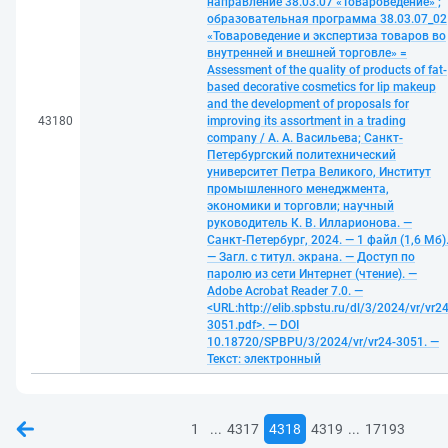
направление 38.03.07 «Товароведение» ;
образовательная программа 38.03.07_02
«Товароведение и экспертиза товаров во
внутренней и внешней торговле» =
Assessment of the quality of products of fat-
based decorative cosmetics for lip makeup
and the development of proposals for
43180
improving its assortment in a trading
company / А. А. Васильева; Санкт-
Петербургский политехнический
университет Петра Великого, Институт
промышленного менеджмента,
экономики и торговли; научный
руководитель К. В. Илларионова. —
Санкт-Петербург, 2024. — 1 файл (1,6 Мб)
— Загл. с титул. экрана. — Доступ по
паролю из сети Интернет (чтение). —
Adobe Acrobat Reader 7.0. —
<URL:http://elib.spbstu.ru/dl/3/2024/vr/vr24
3051.pdf>. — DOI
10.18720/SPBPU/3/2024/vr/vr24-3051. —
Текст: электронный
...
...
1
4317
4318
4319
17193