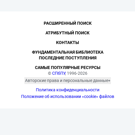
РАСШИРЕННЫЙ ПОИСК
АТРИБУТНЫЙ ПОИСК
КОНТАКТЫ
ФУНДАМЕНТАЛЬНАЯ БИБЛИОТЕКА
ПОСЛЕДНИЕ ПОСТУПЛЕНИЯ
САМЫЕ ПОПУЛЯРНЫЕ РЕСУРСЫ
©
СПбПУ
, 1996-2026
Авторские права и персональные данные
Фотографии размещены с согласия
Политика конфиденциальности
изображённых лиц в соответствии
с требованиями законодательства
Положение об использовании «cookie» файлов
о персональных данных. Согласно
ст. 152.1 ГК РФ «Охрана изображения
гражданина», все фотоматериалы
являются объектами авторского
права. Их копирование и дальнейшее
использование без письменного