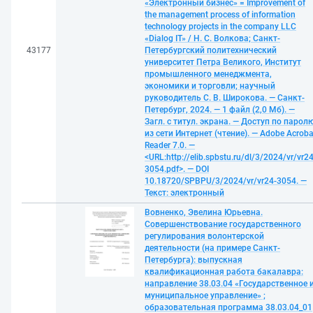
«Электронный бизнес» = Improvement of
the management process of information
technology projects in the company LLC
«Dialog IT» / Н. С. Волкова; Санкт-
43177
Петербургский политехнический
университет Петра Великого, Институт
промышленного менеджмента,
экономики и торговли; научный
руководитель С. В. Широкова. — Санкт-
Петербург, 2024. — 1 файл (2,0 Мб). —
Загл. с титул. экрана. — Доступ по парол
из сети Интернет (чтение). — Adobe Acroba
Reader 7.0. —
<URL:http://elib.spbstu.ru/dl/3/2024/vr/vr24
3054.pdf>. — DOI
10.18720/SPBPU/3/2024/vr/vr24-3054. —
Текст: электронный
Вовненко, Эвелина Юрьевна.
Совершенствование государственного
регулирования волонтерской
деятельности (на примере Санкт-
Петербурга): выпускная
квалификационная работа бакалавра:
направление 38.03.04 «Государственное 
муниципальное управление» ;
образовательная программа 38.03.04_01