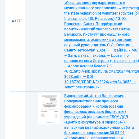
«Организация государственного и
муниципального управления» = Improving
the state regulation of volunteer activities (o
the example of St. Petersburg) / Э. Ю.
43178
Вовненко; Санкт-Петербургский
политехнический университет Петра
Великого, Институт промышленного
менеджмента, экономики и торговли;
научный руководитель О. Э. Кичигин. —
Санкт-Петербург, 2024. — 1 файл (0,7 Мб)
— Загл. с титул. экрана. — Доступ по
паролю из сети Интернет (чтение, печать)
— Adobe Acrobat Reader 7.0. —
<URL:http://elib.spbstu.ru/dl/3/2024/vr/vr24
3053.pdf>. — DOI
10.18720/SPBPU/3/2024/vr/vr24-3053. —
Текст: электронный
Винцковский, Антон Валерьевич.
Совершенствование процесса
формирования и использования
финансовых ресурсов бюджетных
учреждений (на примере ГБОУ ДОД
«Центр физкультура и здоровье»):
выпускная квалификационная работа
бакалавра: направление 38.03.01
«Экономика» ; образовательная