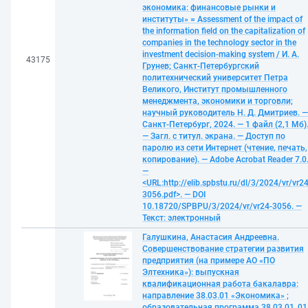
экономика: финансовые рынки и
институты» = Assessment of the impact of
the information field on the capitalization of
companies in the technology sector in the
investment decision-making system / И. А.
43175
Грунев; Санкт-Петербургский
политехнический университет Петра
Великого, Институт промышленного
менеджмента, экономики и торговли;
научный руководитель Н. Д. Дмитриев. —
Санкт-Петербург, 2024. — 1 файл (2,1 Мб)
— Загл. с титул. экрана. — Доступ по
паролю из сети Интернет (чтение, печать,
копирование). — Adobe Acrobat Reader 7.0
—
<URL:http://elib.spbstu.ru/dl/3/2024/vr/vr24
3056.pdf>. — DOI
10.18720/SPBPU/3/2024/vr/vr24-3056. —
Текст: электронный
Галушкина, Анастасия Андреевна.
Совершенствование стратегии развития
предприятия (на примере АО «ПО
Элтехника»): выпускная
квалификационная работа бакалавра:
направление 38.03.01 «Экономика» ;
образовательная программа 38.03.01_01