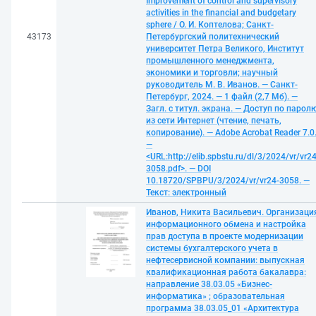
Improvement of control and supervisory
activities in the financial and budgetary
sphere / О. И. Коптелова; Санкт-
43173
Петербургский политехнический
университет Петра Великого, Институт
промышленного менеджмента,
экономики и торговли; научный
руководитель М. В. Иванов. — Санкт-
Петербург, 2024. — 1 файл (2,7 Мб). —
Загл. с титул. экрана. — Доступ по парол
из сети Интернет (чтение, печать,
копирование). — Adobe Acrobat Reader 7.0
—
<URL:http://elib.spbstu.ru/dl/3/2024/vr/vr24
3058.pdf>. — DOI
10.18720/SPBPU/3/2024/vr/vr24-3058. —
Текст: электронный
Иванов, Никита Васильевич. Организаци
информационного обмена и настройка
прав доступа в проекте модернизации
системы бухгалтерского учета в
нефтесервисной компании: выпускная
квалификационная работа бакалавра:
направление 38.03.05 «Бизнес-
информатика» ; образовательная
программа 38.03.05_01 «Архитектура