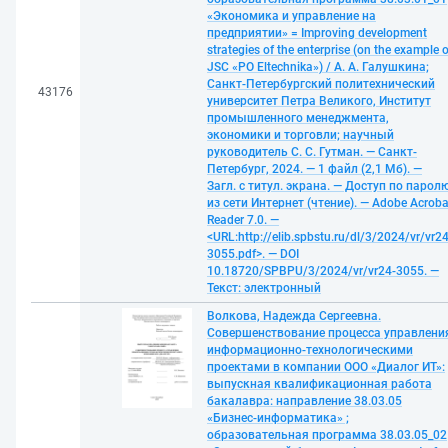
«Экономика и управление на
предприятии» = Improving development
strategies of the enterprise (on the example o
JSC «PO Eltechnika») / А. А. Галушкина;
Санкт-Петербургский политехнический
43176
университет Петра Великого, Институт
промышленного менеджмента,
экономики и торговли; научный
руководитель С. С. Гутман. — Санкт-
Петербург, 2024. — 1 файл (2,1 Мб). —
Загл. с титул. экрана. — Доступ по парол
из сети Интернет (чтение). — Adobe Acroba
Reader 7.0. —
<URL:http://elib.spbstu.ru/dl/3/2024/vr/vr24
3055.pdf>. — DOI
10.18720/SPBPU/3/2024/vr/vr24-3055. —
Текст: электронный
Волкова, Надежда Сергеевна.
Совершенствование процесса управлени
информационно-технологическими
проектами в компании ООО «Диалог ИТ»:
выпускная квалификационная работа
бакалавра: направление 38.03.05
«Бизнес-информатика» ;
образовательная программа 38.03.05_02