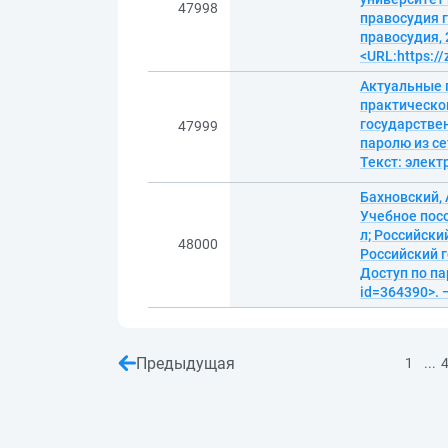
47998
правосудия г
правосудия, 
<URL:https:/
Актуальные 
практической
государствен
47999
паролю из се
Текст: элек
Бахновский,
Учебное посо
л; Российски
48000
Российский г
Доступ по па
id=364390>. 
Предыдущая
...
1