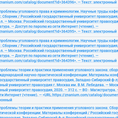
/znanium.com/catalog/document?id=364396>. — Текст: электронный
проблемы уголовного права и криминологии. Научные труды каф
2: Сборник / Российский государственный университет правосудия
л. — Москва: Российский государственный университет правосудия,
атура. — Доступ по паролю из сети Интернет (чтение). —
/znanium.com/catalog/document?id=364395>. — Текст: электронный
проблемы уголовного права и криминологии. Научные труды каф
1: Сборник / Российский государственный университет правосудия
л. — Москва: Российский государственный университет правосудия,
атура. — Доступ по паролю из сети Интернет (чтение). —
/znanium.com/catalog/document?id=364394>. — Текст: электронный
проблемы теории и практики применения уголовного закона: сбо
дународной научно-практической конференции: Материалы конф
государственный университет правосудия, Западно-Сибирский ф-л
ный университет правосудия г. Москва им. В.М. Лебедева. — Мос
ный университет правосудия, 2020. — 312 с. — ВО - Магистратура. 
ти Интернет (чтение). — <URL:https://znanium.com/catalog/docume
тронный
проблемы теории и практики применения уголовного закона: Сбо
тической конференции: Материалы конференций / Российский го
 правосудия, Западно-Сибирский ф-л; Российский государственный