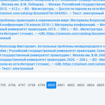
. Москва им. В.М. Лебедева. — Москва: Российский государствен
2015. — 612 с. — ВО - Магистратура. — Доступ по паролю из сети Ин
/znanium.com/catalog/document?id=364392>. — Текст: электронный
проблемы правосудия в современном мире: Материалы Всероссий
 конференции (18 апреля 2018 г.): Материалы конференций. — Мо
ный университет правосудия, 2019. — 300 с. — ВО - Магистратура. 
ти Интернет (чтение). — <URL:https://znanium.com/catalog/docume
тронный
 Александр Викторович. Актуальные проблемы международного ча
бие / Российский государственный университет правосудия, Севе
й государственный университет правосудия г. Москва им. В.М. Ле
осударственный университет правосудия, 2020. — 208 с. — ВО - Ма
ролю из сети Интернет (чтение). — <URL:https://znanium.com/cata
— Текст: электронный
4795
4796
4797
4798
4799
4800
4801
4802
4803
4804
4805