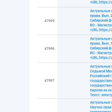
<URL:https:/
Актуальные 
права. Вып. 
Сибирский ф-
47995
ВО - Магистр
<URL:https:/
Актуальные 
права. Вып. 
Сибирский ф-
47996
ВО - Магистр
<URL:https:/
Актуальные 
Седьмой Меж
Российский 
47997
государствен
государствен
паролю из се
Текст: элек
Актуальные 
Научно-прак
университет