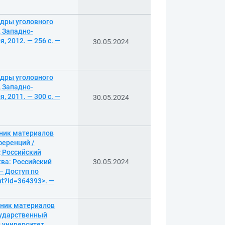
едры уголовного
, Западно-
 2012. — 256 с. —
30.05.2024
едры уголовного
, Западно-
 2011. — 300 с. —
30.05.2024
рник материалов
еренций /
; Российский
ква: Российский
30.05.2024
— Доступ по
nt?id=364393>. —
рник материалов
сударственный
 университет