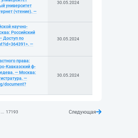
30.05.2024
ный университет
тернет (чтение). —
ской научно-
сква: Российский
— Доступ по
30.05.2024
nt?id=364391>. —
стного права:
ро-Кавказский ф-
бедева. — Москва:
30.05.2024
гистратура. —
log/document?
Следующая
...
17193