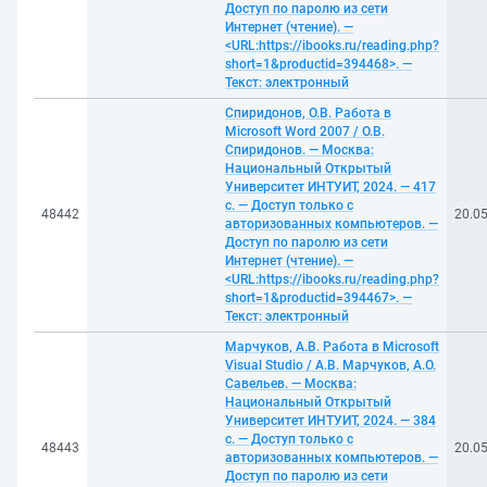
Доступ по паролю из сети
Интернет (чтение). —
<URL:https://ibooks.ru/reading.php?
short=1&productid=394468>. —
Текст: электронный
Спиридонов, О.В. Работа в
Microsoft Word 2007 / О.В.
Спиридонов. — Москва:
Национальный Открытый
Университет ИНТУИТ, 2024. — 417
с. — Доступ только с
48442
20.0
авторизованных компьютеров. —
Доступ по паролю из сети
Интернет (чтение). —
<URL:https://ibooks.ru/reading.php?
short=1&productid=394467>. —
Текст: электронный
Марчуков, А.В. Работа в Microsoft
Visual Studio / А.В. Марчуков, А.О.
Савельев. — Москва:
Национальный Открытый
Университет ИНТУИТ, 2024. — 384
с. — Доступ только с
48443
20.0
авторизованных компьютеров. —
Доступ по паролю из сети