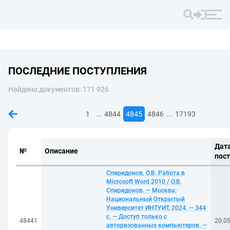
ПОСЛЕДНИЕ ПОСТУПЛЕНИЯ
Найдено документов: 171 926
...
...
1
4844
4845
4846
17193
Дат
№
Описание
пос
Спиридонов, О.В. Работа в
Microsoft Word 2010 / О.В.
Спиридонов. — Москва:
Национальный Открытый
Университет ИНТУИТ, 2024. — 344
с. — Доступ только с
48441
20.0
авторизованных компьютеров. —