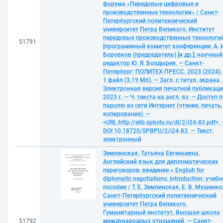
форума «Передовые цифровые и
производственные технологии» / Санкт-
Петербургский политехнический
университет Петра Великого, Институт
передовых производственных технологий
51791
[программный комитет конференции: А. И
Боровков (председатель) [и др.]; научный
редактор Ю. Я. Болдырев. — Санкт-
Петербург: ПОЛИТЕХ-ПРЕСС, 2023 (2024).
1 файл (3,19 Мб). — Загл. с титул. экрана.
Электронная версия печатной публикац
2023 г. — Ч. текста на англ. яз. — Доступ 
паролю из сети Интернет (чтение, печать,
копирование). —
<URL:http://elib.spbstu.ru/dl/2/i24-83.pdf>.
DOI 10.18720/SPBPU/2/i24-83. — Текст:
электронный
Землинская, Татьяна Евгеньевна.
Английский язык для дипломатических
переговоров: введение = English for
diplomatic negotiations: introduction: учеб
пособие / Т. Е. Землинская, Е. В. Мушенко
Санкт-Петербургский политехнический
университет Петра Великого,
Гуманитарный институт, Высшая школа
51792
международных отношений. — Санкт-