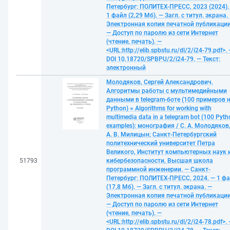
Петербург: ПОЛИТЕХ-ПРЕСС, 2023 (2024).
1 файл (2,29 Мб). — Загл. с титул. экрана.
Электронная копия печатной публикации
— Доступ по паролю из сети Интернет
(чтение, печать). —
<URL:http://elib.spbstu.ru/dl/2/i24-79.pdf>.
DOI 10.18720/SPBPU/2/i24-79. — Текст:
электронный
Молодяков, Сергей Александрович.
Алгоритмы работы с мультимедийными
данными в telegram-боте (100 примеров 
Python) = Algorithms for working with
multimedia data in a telegram bot (100 Pyth
examples): монография / С. А. Молодяков
А. В. Милицын; Санкт-Петербургский
политехнический университет Петра
Великого, Институт компьютерных наук 
51793
кибербезопасности, Высшая школа
программной инженерии. — Санкт-
Петербург: ПОЛИТЕХ-ПРЕСС, 2024. — 1 ф
(17,8 Мб). — Загл. с титул. экрана. —
Электронная копия печатной публикации
— Доступ по паролю из сети Интернет
(чтение, печать). —
<URL:http://elib.spbstu.ru/dl/2/i24-78.pdf>.