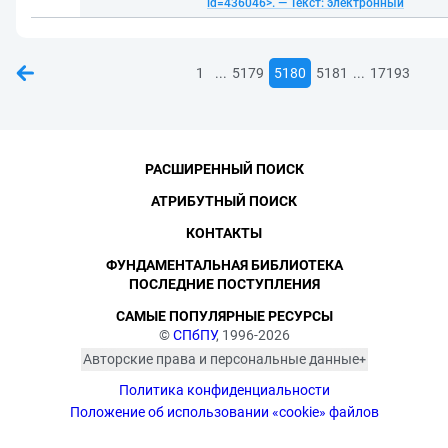
id=436046>. — Текст: электронный
...
...
1
5179
5180
5181
17193
РАСШИРЕННЫЙ ПОИСК
АТРИБУТНЫЙ ПОИСК
КОНТАКТЫ
ФУНДАМЕНТАЛЬНАЯ БИБЛИОТЕКА
ПОСЛЕДНИЕ ПОСТУПЛЕНИЯ
САМЫЕ ПОПУЛЯРНЫЕ РЕСУРСЫ
©
СПбПУ
, 1996-2026
Авторские права и персональные данные
Фотографии размещены с согласия
Политика конфиденциальности
изображённых лиц в соответствии
с требованиями законодательства
Положение об использовании «cookie» файлов
о персональных данных. Согласно