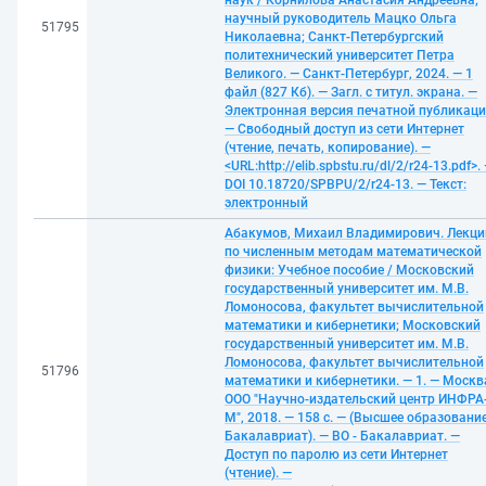
наук / Корнилова Анастасия Андреевна;
научный руководитель Мацко Ольга
51795
Николаевна; Санкт-Петербургский
политехнический университет Петра
Великого. — Санкт-Петербург, 2024. — 1
файл (827 Кб). — Загл. с титул. экрана. —
Электронная версия печатной публикаци
— Свободный доступ из сети Интернет
(чтение, печать, копирование). —
<URL:http://elib.spbstu.ru/dl/2/r24-13.pdf>.
DOI 10.18720/SPBPU/2/r24-13. — Текст:
электронный
Абакумов, Михаил Владимирович. Лекци
по численным методам математической
физики: Учебное пособие / Московский
государственный университет им. М.В.
Ломоносова, факультет вычислительной
математики и кибернетики; Московский
государственный университет им. М.В.
Ломоносова, факультет вычислительной
51796
математики и кибернетики. — 1. — Москв
ООО "Научно-издательский центр ИНФРА
М", 2018. — 158 с. — (Высшее образование
Бакалавриат). — ВО - Бакалавриат. —
Доступ по паролю из сети Интернет
(чтение). —