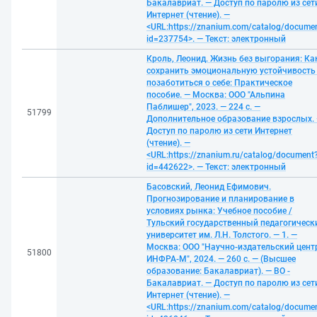
Бакалавриат. — Доступ по паролю из сет
Интернет (чтение). —
<URL:https://znanium.com/catalog/docume
id=237754>. — Текст: электронный
Кроль, Леонид. Жизнь без выгорания: Ка
сохранить эмоциональную устойчивость
позаботиться о себе: Практическое
пособие. — Москва: ООО "Альпина
Паблишер", 2023. — 224 с. —
51799
Дополнительное образование взрослых.
Доступ по паролю из сети Интернет
(чтение). —
<URL:https://znanium.ru/catalog/document
id=442622>. — Текст: электронный
Басовский, Леонид Ефимович.
Прогнозирование и планирование в
условиях рынка: Учебное пособие /
Тульский государственный педагогическ
университет им. Л.Н. Толстого. — 1. —
Москва: ООО "Научно-издательский цент
51800
ИНФРА-М", 2024. — 260 с. — (Высшее
образование: Бакалавриат). — ВО -
Бакалавриат. — Доступ по паролю из сет
Интернет (чтение). —
<URL:https://znanium.com/catalog/docume