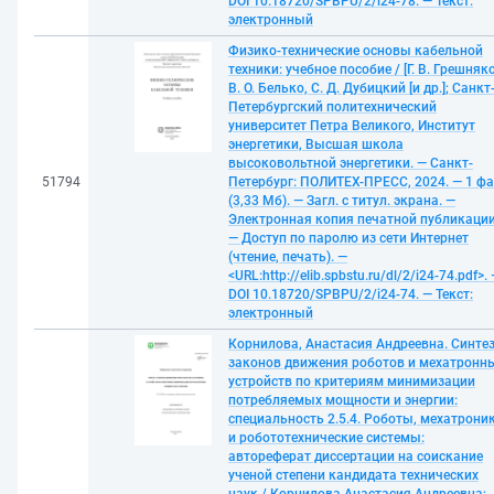
DOI 10.18720/SPBPU/2/i24-78. — Текст:
электронный
Физико-технические основы кабельной
техники: учебное пособие / [Г. В. Грешняк
В. О. Белько, С. Д. Дубицкий [и др.]; Санкт
Петербургский политехнический
университет Петра Великого, Институт
энергетики, Высшая школа
высоковольтной энергетики. — Санкт-
51794
Петербург: ПОЛИТЕХ-ПРЕСС, 2024. — 1 ф
(3,33 Мб). — Загл. с титул. экрана. —
Электронная копия печатной публикации
— Доступ по паролю из сети Интернет
(чтение, печать). —
<URL:http://elib.spbstu.ru/dl/2/i24-74.pdf>.
DOI 10.18720/SPBPU/2/i24-74. — Текст:
электронный
Корнилова, Анастасия Андреевна. Синте
законов движения роботов и мехатронн
устройств по критериям минимизации
потребляемых мощности и энергии:
специальность 2.5.4. Роботы, мехатрони
и робототехнические системы:
автореферат диссертации на соискание
ученой степени кандидата технических