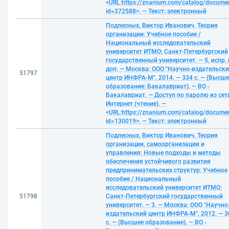
<URL:https://znanium.com/catalog/docume
id=372588>. — Текст: электронный
Подлесных, Виктор Иванович. Теория
организации: Учебное пособие /
Национальный исследовательский
университет ИТМО; Санкт-Петербургский
государственный университет. — 5, испр. 
доп. — Москва: ООО "Научно-издательск
51797
центр ИНФРА-М", 2014. — 334 с. — (Высше
образование: Бакалавриат). — ВО -
Бакалавриат. — Доступ по паролю из сет
Интернет (чтение). —
<URL:https://znanium.com/catalog/docume
id=130019>. — Текст: электронный
Подлесных, Виктор Иванович. Теория
организации, самоорганизации и
управления: Новые подходы и методы
обеспечения устойчивого развития
предпринимательских структур: Учебное
пособие / Национальный
исследовательский университет ИТМО;
51798
Санкт-Петербургский государственный
университет. — 3. — Москва: ООО "Научно
издательский центр ИНФРА-М", 2012. — 3
с. — (Высшее образование). — ВО -