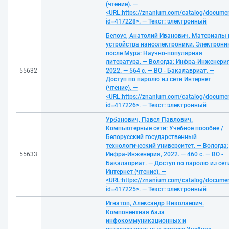
(чтение). —
<URL:https://znanium.com/catalog/docume
id=417228>. — Текст: электронный
Белоус, Анатолий Иванович. Материалы 
устройства наноэлектроники. Электрони
после Мура: Научно-популярная
литература. — Вологда: Инфра-Инженерия
55632
2022. — 564 с. — ВО - Бакалавриат. —
Доступ по паролю из сети Интернет
(чтение). —
<URL:https://znanium.com/catalog/docume
id=417226>. — Текст: электронный
Урбанович, Павел Павлович.
Компьютерные сети: Учебное пособие /
Белорусский государственный
технологический университет. — Вологда:
55633
Инфра-Инженерия, 2022. — 460 с. — ВО -
Бакалавриат. — Доступ по паролю из сет
Интернет (чтение). —
<URL:https://znanium.com/catalog/docume
id=417225>. — Текст: электронный
Игнатов, Александр Николаевич.
Компонентная база
инфокоммуникационных и