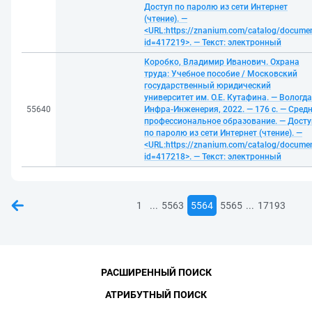
Доступ по паролю из сети Интернет
(чтение). —
<URL:https://znanium.com/catalog/docume
id=417219>. — Текст: электронный
Коробко, Владимир Иванович. Охрана
труда: Учебное пособие / Московский
государственный юридический
университет им. О.Е. Кутафина. — Вологда
55640
Инфра-Инженерия, 2022. — 176 с. — Сред
профессиональное образование. — Досту
по паролю из сети Интернет (чтение). —
<URL:https://znanium.com/catalog/docume
id=417218>. — Текст: электронный
...
...
1
5563
5564
5565
17193
РАСШИРЕННЫЙ ПОИСК
АТРИБУТНЫЙ ПОИСК