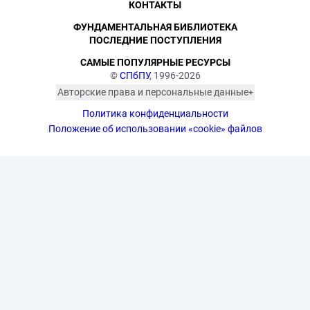
КОНТАКТЫ
ФУНДАМЕНТАЛЬНАЯ БИБЛИОТЕКА
ПОСЛЕДНИЕ ПОСТУПЛЕНИЯ
САМЫЕ ПОПУЛЯРНЫЕ РЕСУРСЫ
©
СПбПУ
, 1996-2026
Авторские права и персональные данные
Фотографии размещены с согласия
Политика конфиденциальности
изображённых лиц в соответствии
с требованиями законодательства
Положение об использовании «cookie» файлов
о персональных данных. Согласно
ст. 152.1 ГК РФ «Охрана изображения
гражданина», все фотоматериалы
являются объектами авторского
права. Их копирование и дальнейшее
использование без письменного
согласия правообладателя
запрещено.