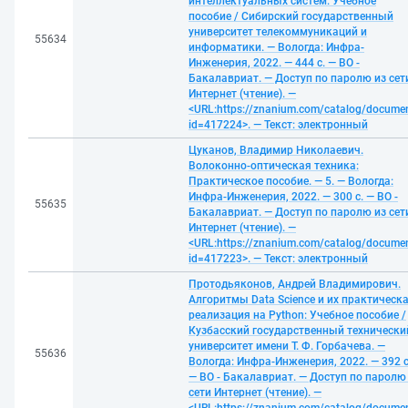
интеллектуальных систем: Учебное
пособие / Сибирский государственный
университет телекоммуникаций и
55634
информатики. — Вологда: Инфра-
Инженерия, 2022. — 444 с. — ВО -
Бакалавриат. — Доступ по паролю из сет
Интернет (чтение). —
<URL:https://znanium.com/catalog/docume
id=417224>. — Текст: электронный
Цуканов, Владимир Николаевич.
Волоконно-оптическая техника:
Практическое пособие. — 5. — Вологда:
Инфра-Инженерия, 2022. — 300 с. — ВО -
55635
Бакалавриат. — Доступ по паролю из сет
Интернет (чтение). —
<URL:https://znanium.com/catalog/docume
id=417223>. — Текст: электронный
Протодьяконов, Андрей Владимирович.
Алгоритмы Data Science и их практическ
реализация на Python: Учебное пособие /
Кузбасский государственный технически
университет имени Т. Ф. Горбачева. —
55636
Вологда: Инфра-Инженерия, 2022. — 392 с
— ВО - Бакалавриат. — Доступ по паролю
сети Интернет (чтение). —