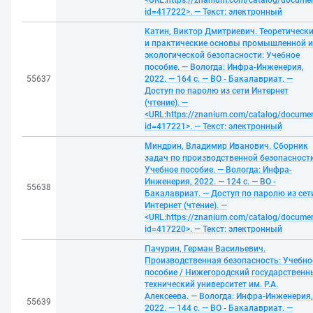
<URL:https://znanium.com/catalog/docume
id=417222>. — Текст: электронный
Катин, Виктор Дмитриевич. Теоретическ
и практические основы промышленной и
экологической безопасности: Учебное
пособие. — Вологда: Инфра-Инженерия,
55637
2022. — 164 с. — ВО - Бакалавриат. —
Доступ по паролю из сети Интернет
(чтение). —
<URL:https://znanium.com/catalog/docume
id=417221>. — Текст: электронный
Миндрин, Владимир Иванович. Сборник
задач по производственной безопасности
Учебное пособие. — Вологда: Инфра-
Инженерия, 2022. — 124 с. — ВО -
55638
Бакалавриат. — Доступ по паролю из сет
Интернет (чтение). —
<URL:https://znanium.com/catalog/docume
id=417220>. — Текст: электронный
Пачурин, Герман Васильевич.
Производственная безопасность: Учебно
пособие / Нижегородский государственн
технический университет им. Р.А.
Алексеева. — Вологда: Инфра-Инженерия,
55639
2022. — 144 с. — ВО - Бакалавриат. —