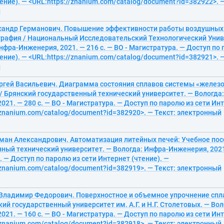
ение). — <URL:https://znanium.com/catalog/document?id=382922>. —
й
сандр Германович. Повышение эффективности работы воздушны
графия / Национальный Исследовательский Технологический Унив
нфра-Инженерия, 2021. — 216 с. — ВО - Магистратура. — Доступ по 
ение). — <URL:https://znanium.com/catalog/document?id=382921>. —
й
ргей Васильевич. Диаграмма состояния сплавов системы «железо 
/ Брянский государственный технический университет. — Вологда
021. — 280 с. — ВО - Магистратура. — Доступ по паролю из сети Инт
/znanium.com/catalog/document?id=382920>. — Текст: электронный
оман Александрович. Автоматизация литейных печей: Учебное пос
ный технический университет. — Вологда: Инфра-Инженерия, 2021. 
 — Доступ по паролю из сети Интернет (чтение). —
/znanium.com/catalog/document?id=382919>. — Текст: электронный
 Владимир Федорович. Поверхностное и объемное упрочнение спл
ий государственный университет им. А.Г. и Н.Г. Столетовых. — Во
021. — 160 с. — ВО - Магистратура. — Доступ по паролю из сети Инт
/znanium.com/catalog/document?id=382918>. — Текст: электронный