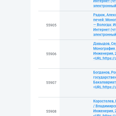
Интернет (чт
электронны
Радюк, Алек
печей: Моно
— Вологда: И
55905
Интернет (чт
электронны
Давыдов, Се
Монография 
Инженерия, 2
55906
<URL:https:/
Богданов, Р
государствен
Бакалавриат.
55907
<URL:https:/
Коростелев,
/ Владимирск
Инженерия, 2
55908
<URL:https:/