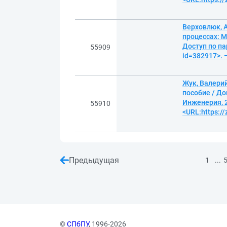
Верховлюк, 
процессах: М
Доступ по па
55909
id=382917>. 
Жук, Валери
пособие / До
Инженерия, 2
55910
<URL:https:/
Предыдущая
...
1
©
СПбПУ
, 1996-2026