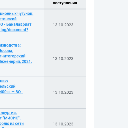
поступления
ционных чугунов:
ттинский
О - Бакалавриат.
13.10.2023
talog/document?
изводства:
Носова;
гнитогорский
13.10.2023
Инженерия, 2021.
ению
тельский
00 с. — ВО -
13.10.2023
ллургии:
т "МИСИС". —
ролю из сети
13.10.2023