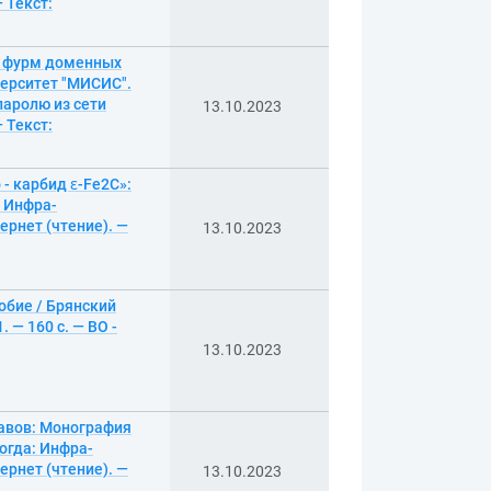
 Текст:
х фурм доменных
ерситет "МИСИС".
паролю из сети
13.10.2023
 Текст:
- карбид ɛ-Fе2C»:
: Инфра-
ернет (чтение). —
13.10.2023
обие / Брянский
— 160 с. — ВО -
13.10.2023
авов: Монография
логда: Инфра-
ернет (чтение). —
13.10.2023