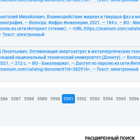
Анатолий Михайлович. Взаимодействие жидких и твердых фаз в м
онография. — Вологда: Инфра-Инженерия, 2021. — 184 с. — ВО - Ма
ролю из сети Интернет (чтение). — <URL:https://znanium.com/cata
— Текст: электронный
й Леонтьевич. Оптимизация энергозатрат в металлургических тех
нецкий национальный технический университет,(Доннту). — Волог
021. — 212 с. — ВО - Бакалавриат. — Доступ по паролю из сети Инте
/znanium.com/catalog/document?id=382916>. — Текст: электронный
5586
5587
5588
5589
5590
5591
5592
5593
5594
5595
5596
РАСШИРЕННЫЙ ПОИСК