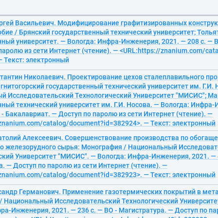
ргей Васильевич. Модифицирование графитизированных конструк
бие / Брянский государственный технический университет; Толья
ный университет. — Вологда: Инфра-Инженерия, 2021. — 208 с. — В
паролю из сети Интернет (чтение). — <URL:https://znanium.com/ca
— Текст: электронный
стантин Николаевич. Проектирование цехов сталеплавильного про
гнитогорский государственный технический университет им. Г.И. 
й Исследовательский Технологический Университет "МИСИС"; Ма
ный технический университет им. Г.И. Носова. — Вологда: Инфра-
О - Бакалавриат. — Доступ по паролю из сети Интернет (чтение). —
/znanium.com/catalog/document?id=382924>. — Текст: электронный
атолий Алексеевич. Совершенствование производства по обогащ
о железорудного сырья: Монография / Национальный Исследова
кий Университет "МИСИС". — Вологда: Инфра-Инженерия, 2021. — 4
. — Доступ по паролю из сети Интернет (чтение). —
/znanium.com/catalog/document?id=382923>. — Текст: электронный
сандр Германович. Применение газотермических покрытий в мета
/ Национальный Исследовательский Технологический Университе
ра-Инженерия, 2021. — 236 с. — ВО - Магистратура. — Доступ по па