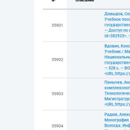
№
Описание
Давыдов, Се
Учебное посо
государствен
55901
— Доступ по 
id=382925>. 
Вдовин, Кон
Учебник / Ма
Национальны
55902
государствен
— 528 с. — В
<URL:https:/
Панычев, Ан
комплексног
Технологичес
55903
Магистратура
<URL:https:/
Радюк, Алек
Монография 
Вологда: Инф
55904