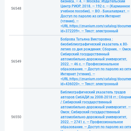
бизнеса. — 4. — Москва: Издательский
Центр РИОР, 2018. — 192 с. — (Карманное
56548
учебное пособие). — ВО - Бакалавриат. —
Доступ по паролю из сети Интернет
(чтение). —
<URL:https://znanium.com/catalog/docume
id=372209>. — Текст: электронный
Боброва Татьяна Викторовна :
биобиблиографический указатель к 80-
летию со дня рождения: Сборник. — Омск
Сибирский государственный
автомобильно-дорожный университет,
56549
2022. — 46 с. — Профессиональное
образование. — Доступ по паролю из сет
Интернет (чтение). —
<URL:https://znanium.com/catalog/docume
id=436020>. — Текст: электронный
Библиографический указатель трудов
авторов СибАДИ за 2008-2018 гг.: Сборн
/ Сибирский государственный
автомобильно-дорожный университет. —
Омск: Сибирский государственный
56550
автомобильно-дорожный университет,
2022. — 2741 с. — Профессиональное
образование. — Доступ по паролю из сет