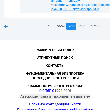
Интернет (чтение). —
<URL:https://znanium.com/catalog/docume
id=436019>. — Текст: электронный
...
...
1
5654
5655
5656
17193
РАСШИРЕННЫЙ ПОИСК
АТРИБУТНЫЙ ПОИСК
КОНТАКТЫ
ФУНДАМЕНТАЛЬНАЯ БИБЛИОТЕКА
ПОСЛЕДНИЕ ПОСТУПЛЕНИЯ
САМЫЕ ПОПУЛЯРНЫЕ РЕСУРСЫ
©
СПбПУ
, 1996-2026
Авторские права и персональные данные
Фотографии размещены с согласия
Политика конфиденциальности
изображённых лиц в соответствии
с требованиями законодательства
Положение об использовании «cookie» файлов