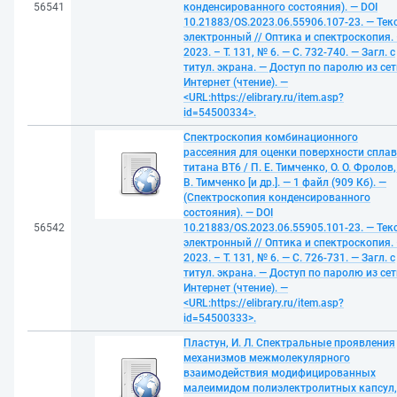
56541
конденсированного состояния). — DOI
10.21883/OS.2023.06.55906.107-23. — Текс
электронный // Оптика и спектроскопия.
2023. – Т. 131, № 6. — С. 732-740. — Загл. с
титул. экрана. — Доступ по паролю из сет
Интернет (чтение). —
<URL:https://elibrary.ru/item.asp?
id=54500334>.
Спектроскопия комбинационного
рассеяния для оценки поверхности спла
титана ВТ6 / П. Е. Тимченко, О. О. Фролов,
В. Тимченко [и др.]. — 1 файл (909 Кб). —
(Спектроскопия конденсированного
состояния). — DOI
56542
10.21883/OS.2023.06.55905.101-23. — Текс
электронный // Оптика и спектроскопия.
2023. – Т. 131, № 6. — С. 726-731. — Загл. с
титул. экрана. — Доступ по паролю из сет
Интернет (чтение). —
<URL:https://elibrary.ru/item.asp?
id=54500333>.
Пластун, И. Л. Спектральные проявления
механизмов межмолекулярного
взаимодействия модифицированных
малеимидом полиэлектролитных капсул,