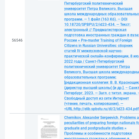
Петербургский политехнический
университет Петра Великого, Высшая
школа международных образовательны
программ. — 1 файл (163 Кб). — DOI
10.18720/SPBPU/2/id23-434. — Текст:
электронный // Предмагистерская
подготовка иностранных граждан в вуза
56546
России = Pre-master Training of Foreign
Citizens in Russian Universities: сборник
статей IV межвузовской научно-
практической онлайн-конференции, 8 ию
2022 года / Санкт-Петербургский
политехнический университет Петра
Великого, Высшая школа международн
образовательных программ;
[редакционная коллегия: В. В. Красноще
(директор высшей школы) [и др.]. – Санкт
Петербург, 2023. — Загл. с титул. экрана. 
Свободный доступ из сети Интернет
(чтение, печать, копирование). —
<URL:http://elib.spbstu.ru/dl/2/id23-434.pdf
Chernikov, Alexander Sergeevich. Problems 
peculiarities of preparing foreign nationals f
graduate and postgraduate studies =
Проблемы и особенности подготовки
иностранных граждан к обучению в