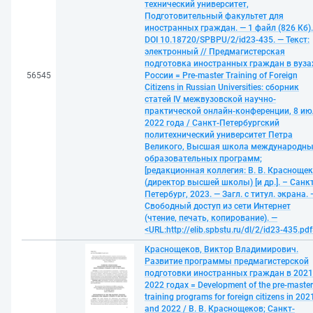
технический университет,
Подготовительный факультет для
иностранных граждан. — 1 файл (826 Кб).
DOI 10.18720/SPBPU/2/id23-435. — Текст:
электронный // Предмагистерская
подготовка иностранных граждан в вуза
56545
России = Pre-master Training of Foreign
Citizens in Russian Universities: сборник
статей IV межвузовской научно-
практической онлайн-конференции, 8 ию
2022 года / Санкт-Петербургский
политехнический университет Петра
Великого, Высшая школа международн
образовательных программ;
[редакционная коллегия: В. В. Красноще
(директор высшей школы) [и др.]. – Санкт
Петербург, 2023. — Загл. с титул. экрана. 
Свободный доступ из сети Интернет
(чтение, печать, копирование). —
<URL:http://elib.spbstu.ru/dl/2/id23-435.pdf
Краснощеков, Виктор Владимирович.
Развитие программы предмагистерской
подготовки иностранных граждан в 2021
2022 годах = Development of the pre-master
training programs for foreign citizens in 202
and 2022 / В. В. Краснощеков; Санкт-