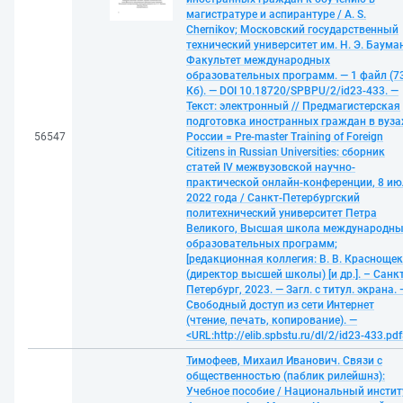
магистратуре и аспирантуре / A. S.
Chernikov; Московский государственный
технический университет им. Н. Э. Баума
Факультет международных
образовательных программ. — 1 файл (7
Кб). — DOI 10.18720/SPBPU/2/id23-433. —
Текст: электронный // Предмагистерская
подготовка иностранных граждан в вуза
56547
России = Pre-master Training of Foreign
Citizens in Russian Universities: сборник
статей IV межвузовской научно-
практической онлайн-конференции, 8 ию
2022 года / Санкт-Петербургский
политехнический университет Петра
Великого, Высшая школа международн
образовательных программ;
[редакционная коллегия: В. В. Красноще
(директор высшей школы) [и др.]. – Санкт
Петербург, 2023. — Загл. с титул. экрана. 
Свободный доступ из сети Интернет
(чтение, печать, копирование). —
<URL:http://elib.spbstu.ru/dl/2/id23-433.pdf
Тимофеев, Михаил Иванович. Связи с
общественностью (паблик рилейшнз):
Учебное пособие / Национальный инстит