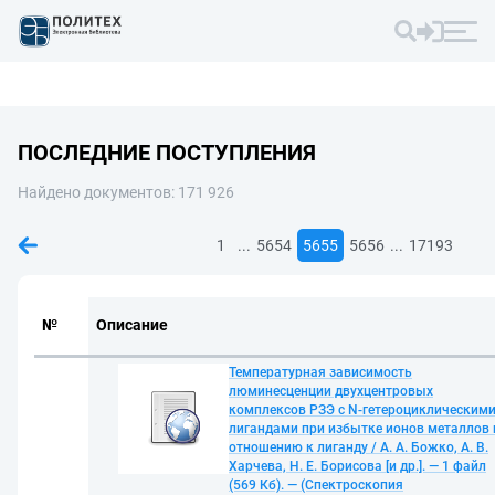
ПОСЛЕДНИЕ ПОСТУПЛЕНИЯ
Найдено документов: 171 926
...
...
1
5654
5655
5656
17193
№
Описание
Температурная зависимость
люминесценции двухцентровых
комплексов РЗЭ с N-гетероциклическим
лигандами при избытке ионов металлов 
отношению к лиганду / А. А. Божко, А. В.
Харчева, Н. Е. Борисова [и др.]. — 1 файл
(569 Кб). — (Спектроскопия