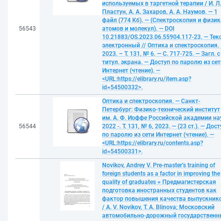
используемых в таргетной терапии / И. Л.
Пластун, А. А. Захаров, А. А. Наумов. — 1
файл (774 Кб). — (Спектроскопия и физик
56543
атомов и молекул). — DOI
10.21883/OS.2023.06.55904.117-23. — Текс
электронный // Оптика и спектроскопия.
2023. – Т. 131, № 6. — С. 717-725. — Загл. с
титул. экрана. — Доступ по паролю из сет
Интернет (чтение). —
<URL:https://elibrary.ru/item.asp?
id=54500332>.
Оптика и спектроскопия. — Санкт-
Петербург: Физико-технический институт
им. А. Ф. Иоффе Российской академии на
56544
2022 -. Т. 131, № 6, 2023. — (23 ст.). — Дос
по паролю из сети Интернет (чтение). —
<URL:https://elibrary.ru/contents.asp?
id=54500331>.
Novikov, Andrey V. Pre-master’s training of
foreign students as a factor in improving the
quality of graduates = Предмагистерская
подготовка иностранных студентов как
фактор повышения качества выпускник
/ A. V. Novikov, T. A. Blinova; Московский
автомобильно-дорожный государствен