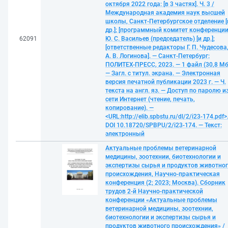
октября 2022 года: [в 3 частях]. Ч. 3 /
Международная академия наук высшей
школы, Санкт-Петербургское отделение [
др.]; [программный комитет конференции
62091
Ю. С. Васильев (председатель) [и др.];
[ответственные редакторы Г. П. Чудесова
А. В. Логинова]. — Санкт-Петербург:
ПОЛИТЕХ-ПРЕСС, 2023. — 1 файл (30,8 Мб
— Загл. с титул. экрана. — Электронная
версия печатной публикации 2023 г. — Ч.
текста на англ. яз. — Доступ по паролю и
сети Интернет (чтение, печать,
копирование). —
<URL:http://elib.spbstu.ru/dl/2/i23-174.pdf>
DOI 10.18720/SPBPU/2/i23-174. — Текст:
электронный
Актуальные проблемы ветеринарной
медицины, зоотехнии, биотехнологии и
экспертизы сырья и продуктов животно
происхождения, Научно-практическая
конференция (2; 2023; Москва). Сборник
трудов 2-й Научно-практической
конференции «Актуальные проблемы
ветеринарной медицины, зоотехнии,
биотехнологии и экспертизы сырья и
продуктов животного происхождения» /