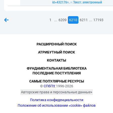
id=432176>. — Текст: электронный
...
...
1
6209
6210
6211
17193
РАСШИРЕННЫЙ ПОИСК
АТРИБУТНЫЙ ПОИСК
КОНТАКТЫ
ФУНДАМЕНТАЛЬНАЯ БИБЛИОТЕКА
ПОСЛЕДНИЕ ПОСТУПЛЕНИЯ
САМЫЕ ПОПУЛЯРНЫЕ РЕСУРСЫ
©
СПбПУ
, 1996-2026
Авторские права и персональные данные
Фотографии размещены с согласия
Политика конфиденциальности
изображённых лиц в соответствии
с требованиями законодательства
Положение об использовании «cookie» файлов
о персональных данных. Согласно