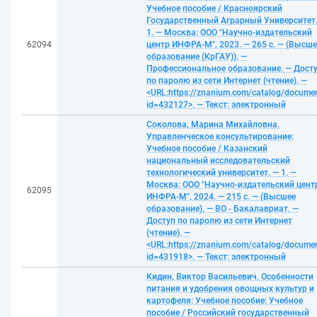
Учебное пособие / Красноярский
Государственный Аграрный Университет.
1. — Москва: ООО "Научно-издательский
62094
центр ИНФРА-М", 2023. — 265 с. — (Высше
образование (КрГАУ)). —
Профессиональное образование. — Дост
по паролю из сети Интернет (чтение). —
<URL:https://znanium.com/catalog/docume
id=432127>. — Текст: электронный
Соколова, Марина Михайловна.
Управленческое консультирование:
Учебное пособие / Казанский
национальный исследовательский
технологический университет. — 1. —
Москва: ООО "Научно-издательский цент
62095
ИНФРА-М", 2024. — 215 с. — (Высшее
образование). — ВО - Бакалавриат. —
Доступ по паролю из сети Интернет
(чтение). —
<URL:https://znanium.com/catalog/docume
id=431918>. — Текст: электронный
Кидин, Виктор Васильевич. Особенности
питания и удобрения овощных культур и
картофеля: Учебное пособие: Учебное
пособие / Российский государственный