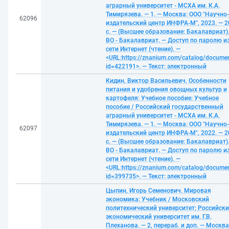
аграрный университет - МСХА им. К.А.
Тимирязева. — 1. — Москва: ООО "Научно-
62096
издательский центр ИНФРА-М", 2023. — 2
с. — (Высшее образование: Бакалавриат)
ВО - Бакалавриат. — Доступ по паролю и
сети Интернет (чтение). —
<URL:https://znanium.com/catalog/docume
id=422191>. — Текст: электронный
Кидин, Виктор Васильевич. Особенности
питания и удобрения овощных культур и
картофеля: Учебное пособие: Учебное
пособие / Российский государственный
аграрный университет - МСХА им. К.А.
Тимирязева. — 1. — Москва: ООО "Научно-
62097
издательский центр ИНФРА-М", 2022. — 2
с. — (Высшее образование: Бакалавриат)
ВО - Бакалавриат. — Доступ по паролю и
сети Интернет (чтение). —
<URL:https://znanium.com/catalog/docume
id=399735>. — Текст: электронный
Цыпин, Игорь Семенович. Мировая
экономика: Учебник / Московский
политехнический университет; Российск
экономический университет им. Г.В.
Плеханова. — 2, перераб. и доп. — Москва