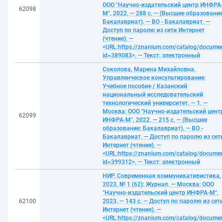
ООО "Научно-издательский центр ИНФРА
62098
М", 2022. — 288 с. — (Высшее образование
Бакалавриат). — ВО - Бакалавриат. —
Доступ по паролю из сети Интернет
(чтение). —
<URL:https://znanium.com/catalog/docume
id=389083>. — Текст: электронный
Соколова, Марина Михайловна.
Управленческое консультирование:
Учебное пособие / Казанский
национальный исследовательский
технологический университет. — 1. —
Москва: ООО "Научно-издательский цент
62099
ИНФРА-М", 2022. — 215 с. — (Высшее
образование: Бакалавриат). — ВО -
Бакалавриат. — Доступ по паролю из сет
Интернет (чтение). —
<URL:https://znanium.com/catalog/docume
id=399312>. — Текст: электронный
НИР. Современная коммуникативистика,
2023, № 1 (62): Журнал. — Москва: ООО
"Научно-издательский центр ИНФРА-М",
62100
2023. — 143 с. — Доступ по паролю из сет
Интернет (чтение). —
<URL:https://znanium.com/catalog/docume