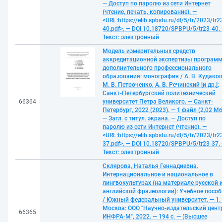
— Доступ по паролю из сети Интернет
(чтение, печать, копирование). —
<URL:https://elib.spbstu.ru/dl/5/tr/2023/tr2
40.pdf>. — DOI 10.18720/SPBPU/5/tr23-40.
Текст: электронный
Модель измерительных средств
аккредитационной экспертизы програм
дополнительного профессионального
образования: монография / А. В. Кудаков
М. В. Петроченко, А. В. Речинский [и др.];
Санкт-Петербургский политехнический
66364
университет Петра Великого. — Санкт-
Петербург, 2022 (2023). — 1 файл (2,02 Мб
— Загл. с титул. экрана. — Доступ по
паролю из сети Интернет (чтение). —
<URL:https://elib.spbstu.ru/dl/5/tr/2023/tr2
37.pdf>. — DOI 10.18720/SPBPU/5/tr23-37.
Текст: электронный
Склярова, Наталья Геннадиевна.
Интернациональное и национальное в
лингвокультурах (на материале русской 
английской фразеологии): Учебное пособ
/ Южный федеральный университет. — 1.
Москва: ООО "Научно-издательский цент
66365
ИНФРА-М", 2022. — 194 с. — (Высшее