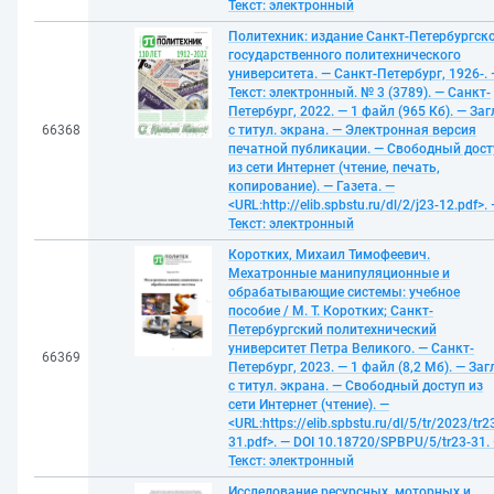
Текст: электронный
Политехник: издание Санкт-Петербургск
государственного политехнического
университета. — Санкт-Петербург, 1926-. 
Текст: электронный. № 3 (3789). — Санкт-
Петербург, 2022. — 1 файл (965 Кб). — Заг
66368
с титул. экрана. — Электронная версия
печатной публикации. — Свободный дост
из сети Интернет (чтение, печать,
копирование). — Газета. —
<URL:http://elib.spbstu.ru/dl/2/j23-12.pdf>.
Текст: электронный
Коротких, Михаил Тимофеевич.
Мехатронные манипуляционные и
обрабатывающие системы: учебное
пособие / М. Т. Коротких; Санкт-
Петербургский политехнический
университет Петра Великого. — Санкт-
66369
Петербург, 2023. — 1 файл (8,2 Мб). — Заг
с титул. экрана. — Свободный доступ из
сети Интернет (чтение). —
<URL:https://elib.spbstu.ru/dl/5/tr/2023/tr2
31.pdf>. — DOI 10.18720/SPBPU/5/tr23-31.
Текст: электронный
Исследование ресурсных, моторных и