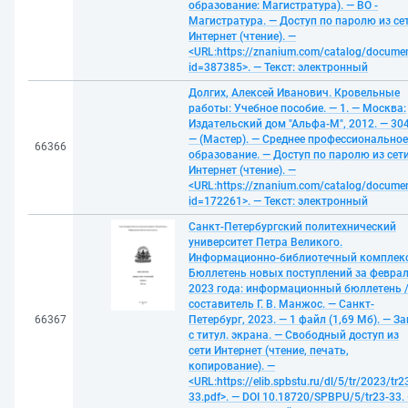
образование: Магистратура). — ВО -
Магистратура. — Доступ по паролю из се
Интернет (чтение). —
<URL:https://znanium.com/catalog/docume
id=387385>. — Текст: электронный
Долгих, Алексей Иванович. Кровельные
работы: Учебное пособие. — 1. — Москва:
Издательский дом "Альфа-М", 2012. — 304
— (Мастер). — Среднее профессиональное
66366
образование. — Доступ по паролю из сет
Интернет (чтение). —
<URL:https://znanium.com/catalog/docume
id=172261>. — Текст: электронный
Санкт-Петербургский политехнический
университет Петра Великого.
Информационно-библиотечный комплекс
Бюллетень новых поступлений за февра
2023 года: информационный бюллетень 
составитель Г. В. Манжос. — Санкт-
66367
Петербург, 2023. — 1 файл (1,69 Мб). — За
с титул. экрана. — Свободный доступ из
сети Интернет (чтение, печать,
копирование). —
<URL:https://elib.spbstu.ru/dl/5/tr/2023/tr2
33.pdf>. — DOI 10.18720/SPBPU/5/tr23-33.