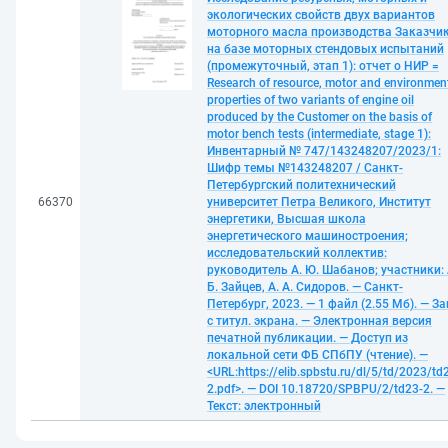
экологических свойств двух вариантов
моторного масла производства Заказчи
на базе моторных стендовых испытаний
(промежуточный, этап 1): отчет о НИР =
Research of resource, motor and environmen
properties of two variants of engine oil
produced by the Customer on the basis of
motor bench tests (intermediate, stage 1):
Инвентарный № 747/143248207/2023/1:
Шифр темы №143248207 / Санкт-
Петербургский политехнический
66370
университет Петра Великого, Институт
энергетики, Высшая школа
энергетического машиностроения;
исследовательский коллектив:
руководитель А. Ю. Шабанов; участники: 
Б. Зайцев, А. А. Сидоров. — Санкт-
Петербург, 2023. — 1 файл (2.55 Мб). — За
с титул. экрана. — Электронная версия
печатной публикации. — Доступ из
локальной сети ФБ СПбПУ (чтение). —
<URL:https://elib.spbstu.ru/dl/5/td/2023/td
2.pdf>. — DOI 10.18720/SPBPU/2/td23-2. —
Текст: электронный