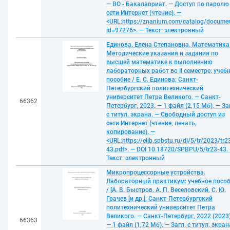
— ВО - Бакалавриат. — Доступ по паролю
сети Интернет (чтение). —
<URL:https://znanium.com/catalog/docume
id=97276>. — Текст: электронный
Единова, Елена Степановна. Математика
Методические указания и задания по
высшей математике к выполнению
лабораторных работ во II семестре: учеб
пособие / Е. С. Единова; Санкт-
Петербургский политехнический
университет Петра Великого. — Санкт-
66362
Петербург, 2023. — 1 файл (2,15 Мб). — За
с титул. экрана. — Свободный доступ из
сети Интернет (чтение, печать,
копирование). —
<URL:https://elib.spbstu.ru/dl/5/tr/2023/tr2
43.pdf>. — DOI 10.18720/SPBPU/5/tr23-43.
Текст: электронный
Микропроцессорные устройства.
Лабораторный практикум: учебное посо
/ [А. В. Быстров, А. П. Веселовский, С. Ю.
Грачев [и др.]; Санкт-Петербургский
политехнический университет Петра
Великого. — Санкт-Петербург, 2022 (2023)
66363
— 1 файл (1,72 Мб). — Загл. с титул. экран