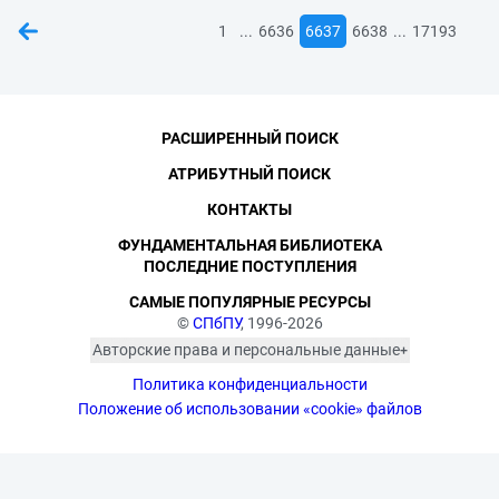
...
...
1
6636
6637
6638
17193
РАСШИРЕННЫЙ ПОИСК
АТРИБУТНЫЙ ПОИСК
КОНТАКТЫ
ФУНДАМЕНТАЛЬНАЯ БИБЛИОТЕКА
ПОСЛЕДНИЕ ПОСТУПЛЕНИЯ
САМЫЕ ПОПУЛЯРНЫЕ РЕСУРСЫ
©
СПбПУ
, 1996-2026
Авторские права и персональные данные
Фотографии размещены с согласия
Политика конфиденциальности
изображённых лиц в соответствии
с требованиями законодательства
Положение об использовании «cookie» файлов
о персональных данных. Согласно
ст. 152.1 ГК РФ «Охрана изображения
гражданина», все фотоматериалы
являются объектами авторского