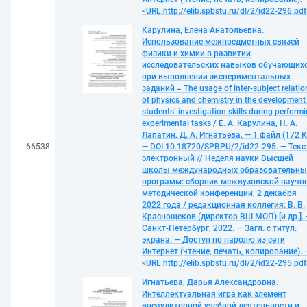
<URL:http://elib.spbstu.ru/dl/2/id22-296.pdf
Карулина, Елена Анатольевна.
Использование межпредметных связей
физики и химии в развитии
исследовательских навыков обучающих
при выполнении экспериментальных
заданий = The usage of inter-subject relatio
of physics and chemistry in the development
students’ investigation skills during perform
experimental tasks / Е. А. Карулина, Н. А.
Лапатин, Д. А. Игнатьева. — 1 файл (172 К
66538
— DOI 10.18720/SPBPU/2/id22-295. — Текс
электронный // Неделя науки Высшей
школы международных образовательны
программ: сборник межвузовской научн
методической конференции, 2 декабря
2022 года / редакционная коллегия: В. В.
Краснощеков (директор ВШ МОП) [и др.]. 
Санкт-Петербург, 2022. — Загл. с титул.
экрана. — Доступ по паролю из сети
Интернет (чтение, печать, копирование). 
<URL:http://elib.spbstu.ru/dl/2/id22-295.pdf
Игнатьева, Дарья Александровна.
Интеллектуальная игра как элемент
внеаудиторной учебной деятельности и