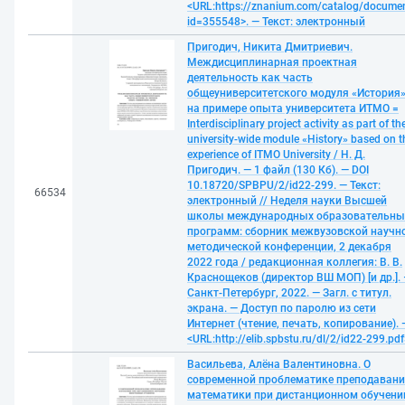
<URL:https://znanium.com/catalog/docume
id=355548>. — Текст: электронный
Пригодич, Никита Дмитриевич.
Междисциплинарная проектная
деятельность как часть
общеуниверситетского модуля «История
на примере опыта университета ИТМО =
Interdisciplinary project activity as part of th
university-wide module «History» based on t
experience of ITMO University / Н. Д.
Пригодич. — 1 файл (130 Кб). — DOI
10.18720/SPBPU/2/id22-299. — Текст:
66534
электронный // Неделя науки Высшей
школы международных образовательны
программ: сборник межвузовской научн
методической конференции, 2 декабря
2022 года / редакционная коллегия: В. В.
Краснощеков (директор ВШ МОП) [и др.]. 
Санкт-Петербург, 2022. — Загл. с титул.
экрана. — Доступ по паролю из сети
Интернет (чтение, печать, копирование). 
<URL:http://elib.spbstu.ru/dl/2/id22-299.pdf
Васильева, Алёна Валентиновна. О
современной проблематике преподаван
математики при дистанционном обучени