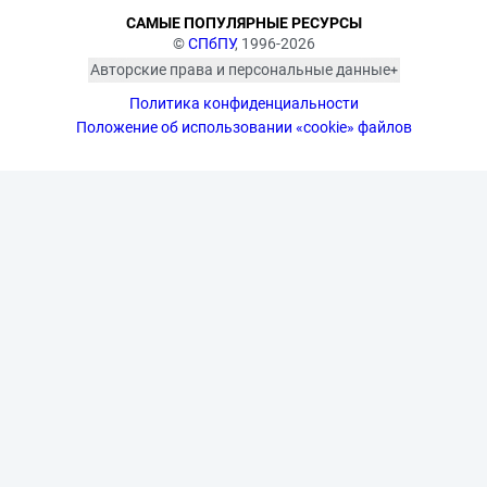
САМЫЕ ПОПУЛЯРНЫЕ РЕСУРСЫ
©
СПбПУ
, 1996-2026
Авторские права и персональные данные
Фотографии размещены с согласия
Политика конфиденциальности
изображённых лиц в соответствии
с требованиями законодательства
Положение об использовании «cookie» файлов
о персональных данных. Согласно
ст. 152.1 ГК РФ «Охрана изображения
гражданина», все фотоматериалы
являются объектами авторского
права. Их копирование и дальнейшее
использование без письменного
согласия правообладателя
запрещено.