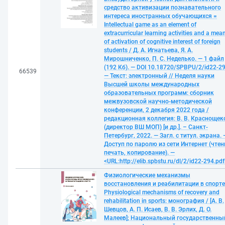
средство активизации познавательного
интереса иностранных обучающихся =
Intellectual game as an element of
extracurricular learning activities and a mea
of activation of cognitive interest of foreign
students / Д. А. Игнатьева, Я. А.
Мирошниченко, П. С. Неделько. — 1 файл
(192 Кб). — DOI 10.18720/SPBPU/2/id22-29
66539
— Текст: электронный // Неделя науки
Высшей школы международных
образовательных программ: сборник
межвузовской научно-методической
конференции, 2 декабря 2022 года /
редакционная коллегия: В. В. Краснощек
(директор ВШ МОП) [и др.]. – Санкт-
Петербург, 2022. — Загл. с титул. экрана. 
Доступ по паролю из сети Интернет (чтен
печать, копирование). —
<URL:http://elib.spbstu.ru/dl/2/id22-294.pdf
Физиологические механизмы
восстановления и реабилитации в спорте
Physiological mechanisms of recovery and
rehabilitation in sports: монография / [А. В.
Шевцов, А. П. Исаев, В. В. Эрлих, Д. О.
Малеев]; Национальный государственны