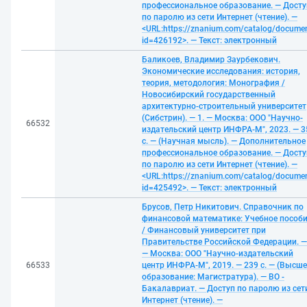
профессиональное образование. — Досту
по паролю из сети Интернет (чтение). —
<URL:https://znanium.com/catalog/docume
id=426192>. — Текст: электронный
Баликоев, Владимир Заурбекович.
Экономические исследования: история,
теория, методология: Монография /
Новосибирский государственный
архитектурно-строительный университет
(Сибстрин). — 1. — Москва: ООО "Научно-
66532
издательский центр ИНФРА-М", 2023. — 3
с. — (Научная мысль). — Дополнительное
профессиональное образование. — Досту
по паролю из сети Интернет (чтение). —
<URL:https://znanium.com/catalog/docume
id=425492>. — Текст: электронный
Брусов, Петр Никитович. Справочник по
финансовой математике: Учебное пособ
/ Финансовый университет при
Правительстве Российской Федерации. —
— Москва: ООО "Научно-издательский
66533
центр ИНФРА-М", 2019. — 239 с. — (Высше
образование: Магистратура). — ВО -
Бакалавриат. — Доступ по паролю из сет
Интернет (чтение). —