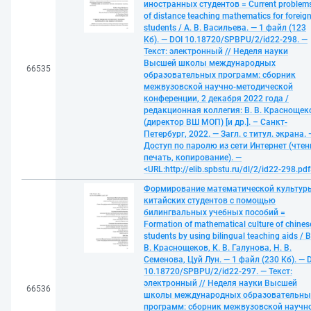
иностранных студентов = Current problem
of distance teaching mathematics for foreig
students / А. В. Васильева. — 1 файл (123
Кб). — DOI 10.18720/SPBPU/2/id22-298. —
Текст: электронный // Неделя науки
Высшей школы международных
66535
образовательных программ: сборник
межвузовской научно-методической
конференции, 2 декабря 2022 года /
редакционная коллегия: В. В. Краснощек
(директор ВШ МОП) [и др.]. – Санкт-
Петербург, 2022. — Загл. с титул. экрана. 
Доступ по паролю из сети Интернет (чтен
печать, копирование). —
<URL:http://elib.spbstu.ru/dl/2/id22-298.pdf
Формирование математической культур
китайских студентов с помощью
билингвальных учебных пособий =
Formation of mathematical culture of chines
students by using bilingual teaching aids / В
В. Краснощеков, К. В. Галунова, Н. В.
Семенова, Цуй Лун. — 1 файл (230 Кб). — 
10.18720/SPBPU/2/id22-297. — Текст:
электронный // Неделя науки Высшей
66536
школы международных образовательны
программ: сборник межвузовской научн