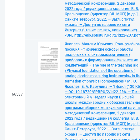
методической конференции, 2 декабря
2022 года / редакционная коллегия: В. В.
Краснощеков (директор ВШ МОП) [и др.]. 
Санкт-Петербург, 2022. — Загл. с титул.
экрана. — Доступ по паролю из сети
Интернет (чтение, печать, копирование). 
<URL:http://elib.spbstu.ru/dl/2/id22-297.pdf
Яковлев, Максим Юрьевич. Роль учебног
пособия «Физические основы работы
аналоговых электроизмерительных
приборов» в формировании физических
компетенций = The role of the teaching aid
«Physical foundations of the operation of
analog electric measuring instruments» in th
formation of physical competences / М. Ю.
Яковлев, Е. А. Карулина. — 1 файл (130 Кб
— DOI 10.18720/SPBPU/2/id22-296. — Текс
66537
электронный // Неделя науки Высшей
школы международных образовательны
программ: сборник межвузовской научн
методической конференции, 2 декабря
2022 года / редакционная коллегия: В. В.
Краснощеков (директор ВШ МОП) [и др.]. 
Санкт-Петербург, 2022. — Загл. с титул.
экрана. — Доступ по паролю из сети
Интернет (чтение, печать, копирование). 