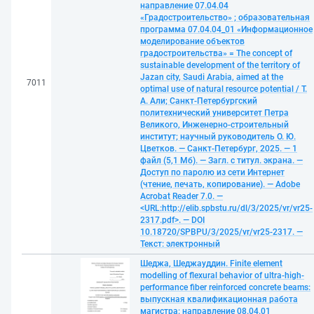
направление 07.04.04
«Градостроительство» ; образовательная
программа 07.04.04_01 «Информационное
моделирование объектов
градостроительства» = The concept of
sustainable development of the territory of
Jazan city, Saudi Arabia, aimed at the
7011
optimal use of natural resource potential / Т.
А. Али; Санкт-Петербургский
политехнический университет Петра
Великого, Инженерно-строительный
институт; научный руководитель О. Ю.
Цветков. — Санкт-Петербург, 2025. — 1
файл (5,1 Мб). — Загл. с титул. экрана. —
Доступ по паролю из сети Интернет
(чтение, печать, копирование). — Adobe
Acrobat Reader 7.0. —
<URL:http://elib.spbstu.ru/dl/3/2025/vr/vr25-
2317.pdf>. — DOI
10.18720/SPBPU/3/2025/vr/vr25-2317. —
Текст: электронный
Шеджа, Шеджауддин. Finite element
modelling of flexural behavior of ultra-high-
performance fiber reinforced concrete beams:
выпускная квалификационная работа
магистра: направление 08.04.01