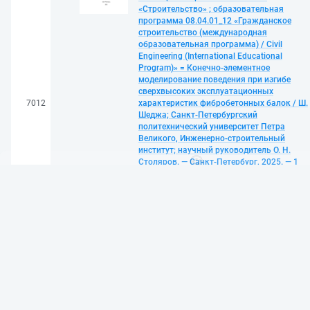
«Строительство» ; образовательная
программа 08.04.01_12 «Гражданское
строительство (международная
образовательная программа) / Civil
Engineering (International Educational
Program)» = Конечно-элементное
моделирование поведения при изгибе
🍪
сверхвысоких эксплуатационных
7012
характеристик фибробетонных балок / Ш.
Мы используем cookies и рекомендательные технологии для улучш
Шеджа; Санкт-Петербургский
сайта. Продолжая использовать этот сайт,
Вы соглашаетесь на ис
политехнический университет Петра
Великого, Инженерно-строительный
файлов cookie
.
институт; научный руководитель О. Н.
Принять
Столяров. — Санкт-Петербург, 2025. — 1
файл (1,1 Мб). — Загл. с титул. экрана. —
Доступ по паролю из сети Интернет
(чтение, печать, копирование). — Adobe
Acrobat Reader 7.0. —
<URL:http://elib.spbstu.ru/dl/3/2025/vr/vr25-
2313.pdf>. — DOI
10.18720/SPBPU/3/2025/vr/vr25-2313. —
Текст: электронный
Лоскутова, Анастасия. Управление
стоимостью ИСП малоэтажных
промышленных зданий с металлическим