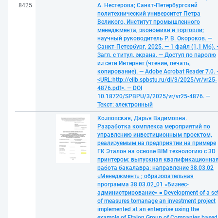
8425
А. Нестерова; Санкт-Петербургский
политехнический университет Петра
Великого, Институт промышленного
менеджмента, экономики и торговли;
научный руководитель Р. В. Окороков. —
Санкт-Петербург, 2025. — 1 файл (1,1 Мб).
Загл. с титул. экрана. — Доступ по паролю
из сети Интернет (чтение, печать,
копирование). — Adobe Acrobat Reader 7.0.
<URL:http://elib.spbstu.ru/dl/3/2025/vr/vr25-
4876.pdf>. — DOI
10.18720/SPBPU/3/2025/vr/vr25-4876. —
Текст: электронный
Козловская, Дарья Вадимовна.
Разработка комплекса мероприятий по
управлению инвестиционным проектом,
реализуемым на предприятии на примере
ГК Эталон на основе BIM технологию с 3D
принтером: выпускная квалификационна
работа бакалавра: направление 38.03.02
«Менеджмент» ; образовательная
программа 38.03.02_01 «Бизнес-
администрирование» = Development of a se
of measures tomanage an investment project
implemented at an enterprise using the
example of Etalon Group of Companies based