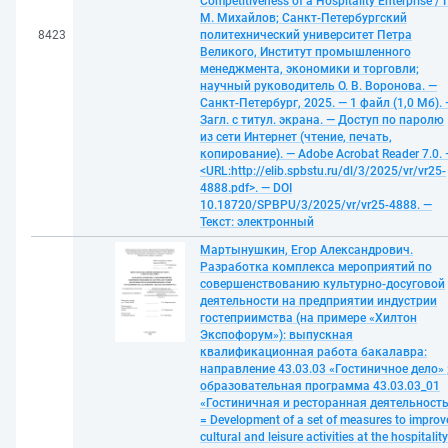
Competitiveness of a Hospitality Enterprise / Г
М. Михайлов; Санкт-Петербургский
8423
политехнический университет Петра
Великого, Институт промышленного
менеджмента, экономики и торговли;
научный руководитель О. В. Воронова. —
Санкт-Петербург, 2025. — 1 файл (1,0 Мб).
Загл. с титул. экрана. — Доступ по паролю
из сети Интернет (чтение, печать,
копирование). — Adobe Acrobat Reader 7.0.
<URL:http://elib.spbstu.ru/dl/3/2025/vr/vr25-
4888.pdf>. — DOI
10.18720/SPBPU/3/2025/vr/vr25-4888. —
Текст: электронный
Мартынушкин, Егор Александрович.
Разработка комплекса мероприятий по
совершенствованию культурно-досуговой
деятельности на предприятии индустрии
гостеприимства (на примере «Хилтон
Экспофорум»): выпускная
квалификационная работа бакалавра:
направление 43.03.03 «Гостиничное дело» 
образовательная программа 43.03.03_01
«Гостиничная и ресторанная деятельност
= Development of a set of measures to improv
cultural and leisure activities at the hospitality