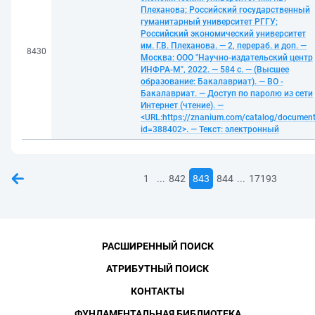
Плеханова; Российский государственный
гуманитарный университет РГГУ;
Российский экономический университет
им. Г.В. Плеханова. — 2, перераб. и доп. —
8430
Москва: ООО "Научно-издательский центр
ИНФРА-М", 2022. — 584 с. — (Высшее
образование: Бакалавриат). — ВО -
Бакалавриат. — Доступ по паролю из сети
Интернет (чтение). —
<URL:https://znanium.com/catalog/documen
id=388402>. — Текст: электронный
...
...
1
842
843
844
17193
РАСШИРЕННЫЙ ПОИСК
АТРИБУТНЫЙ ПОИСК
КОНТАКТЫ
ФУНДАМЕНТАЛЬНАЯ БИБЛИОТЕКА