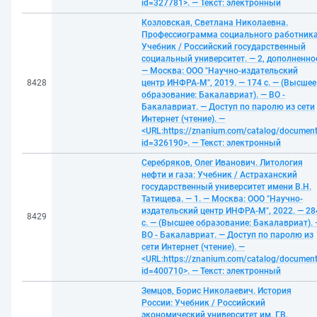
id=327781>. — Текст: электронный
Козловская, Светлана Николаевна.
Профессиограмма социального работника
Учебник / Российский государственный
социальный университет. — 2, дополненно
— Москва: ООО "Научно-издательский
8428
центр ИНФРА-М", 2019. — 174 с. — (Высшее
образование: Бакалавриат). — ВО -
Бакалавриат. — Доступ по паролю из сети
Интернет (чтение). —
<URL:https://znanium.com/catalog/documen
id=326190>. — Текст: электронный
Серебряков, Олег Иванович. Литология
нефти и газа: Учебник / Астраханский
государственный университет имени В.Н.
Татищева. — 1. — Москва: ООО "Научно-
издательский центр ИНФРА-М", 2022. — 28
8429
с. — (Высшее образование: Бакалавриат). 
ВО - Бакалавриат. — Доступ по паролю из
сети Интернет (чтение). —
<URL:https://znanium.com/catalog/documen
id=400710>. — Текст: электронный
Земцов, Борис Николаевич. История
России: Учебник / Российский
экономический университет им. Г.В.