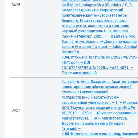
8426
on BIM technology with a 3D printer / Д. В.
Козловская; Санкт-Петербургский
политехнический университет Петра
Великого, Институт промышленного
менеджмента, экономики и торговли;
научный руководитель В. В. Вилькен. —
Санкт-Петербург, 2025. — 1 файл (1,2 Мб).
Загл. с титул. экрана. — Доступ по паролю
из сети Интернет (чтение). — Adobe Acrobat
Reader 7.0. —
<URL:http://elib.spbstu.ru/dl/3/2025/vr/vr25-
4871.pdf>. — DOI
10.18720/SPBPU/3/2025/vr/vr25-4871. —
Текст: электронный
Гельфонд, Анна Лазаревна. Архитектурное
проектирование общественных зданий:
Учебник / Нижегородский
государственный архитектурно-
строительный университет. — 1. — Москва:
ООО "Научно-издательский центр ИНФРА-
8427
М", 2019. — 368 с. — (Высшее образование:
Магистратура). — ВО - Магистратура. —
Доступ по паролю из сети Интернет
(чтение). —
<URL:https://znanium.com/catalog/documen