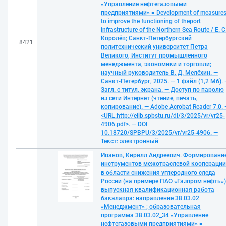
«Управление нефтегазовыми
предприятиями» = Development of measure
to improve the functioning of theport
infrastructure of the Northern Sea Route / Е. С
Королёв; Санкт-Петербургский
8421
политехнический университет Петра
Великого, Институт промышленного
менеджмента, экономики и торговли;
научный руководитель В. Д. Мелёхин. —
Санкт-Петербург, 2025. — 1 файл (1,2 Мб).
Загл. с титул. экрана. — Доступ по паролю
из сети Интернет (чтение, печать,
копирование). — Adobe Acrobat Reader 7.0.
<URL:http://elib.spbstu.ru/dl/3/2025/vr/vr25-
4906.pdf>. — DOI
10.18720/SPBPU/3/2025/vr/vr25-4906. —
Текст: электронный
Иванов, Кирилл Андреевич. Формировани
инструментов межотраслевой кооперации
в области снижения углеродного следа
России (на примере ПАО «Газпром нефть»)
выпускная квалификационная работа
бакалавра: направление 38.03.02
«Менеджмент» ; образовательная
программа 38.03.02_34 «Управление
нефтегазовыми предприятиями» =