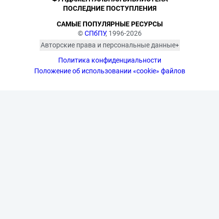
ПОСЛЕДНИЕ ПОСТУПЛЕНИЯ
САМЫЕ ПОПУЛЯРНЫЕ РЕСУРСЫ
©
СПбПУ
, 1996-2026
Авторские права и персональные данные
Фотографии размещены с согласия
Политика конфиденциальности
изображённых лиц в соответствии
с требованиями законодательства
Положение об использовании «cookie» файлов
о персональных данных. Согласно
ст. 152.1 ГК РФ «Охрана изображения
гражданина», все фотоматериалы
являются объектами авторского
права. Их копирование и дальнейшее
использование без письменного
согласия правообладателя
запрещено.