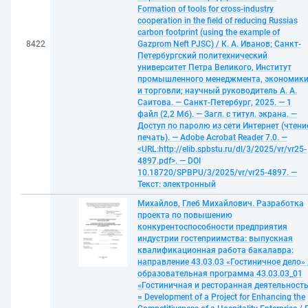
Formation of tools for cross-industry
cooperation in the field of reducing Russias
carbon footprint (using the example of
8422
Gazprom Neft PJSC) / К. А. Иванов; Санкт-
Петербургский политехнический
университет Петра Великого, Институт
промышленного менеджмента, экономик
и торговли; научный руководитель А. А.
Саитова. — Санкт-Петербург, 2025. — 1
файл (2,2 Мб). — Загл. с титул. экрана. —
Доступ по паролю из сети Интернет (чтени
печать). — Adobe Acrobat Reader 7.0. —
<URL:http://elib.spbstu.ru/dl/3/2025/vr/vr25-
4897.pdf>. — DOI
10.18720/SPBPU/3/2025/vr/vr25-4897. —
Текст: электронный
Михайлов, Глеб Михайлович. Разработка
проекта по повышению
конкурентоспособности предприятия
индустрии гостеприимства: выпускная
квалификационная работа бакалавра:
направление 43.03.03 «Гостиничное дело» 
образовательная программа 43.03.03_01
«Гостиничная и ресторанная деятельност
= Development of a Project for Enhancing the