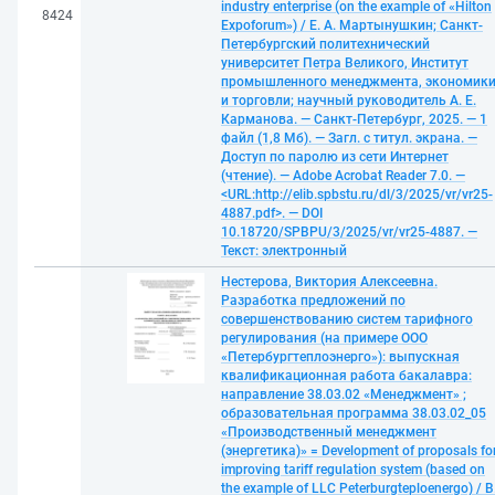
industry enterprise (on the example of «Hilton
8424
Expoforum») / Е. А. Мартынушкин; Санкт-
Петербургский политехнический
университет Петра Великого, Институт
промышленного менеджмента, экономик
и торговли; научный руководитель А. Е.
Карманова. — Санкт-Петербург, 2025. — 1
файл (1,8 Мб). — Загл. с титул. экрана. —
Доступ по паролю из сети Интернет
(чтение). — Adobe Acrobat Reader 7.0. —
<URL:http://elib.spbstu.ru/dl/3/2025/vr/vr25-
4887.pdf>. — DOI
10.18720/SPBPU/3/2025/vr/vr25-4887. —
Текст: электронный
Нестерова, Виктория Алексеевна.
Разработка предложений по
совершенствованию систем тарифного
регулирования (на примере ООО
«Петербургтеплоэнерго»): выпускная
квалификационная работа бакалавра:
направление 38.03.02 «Менеджмент» ;
образовательная программа 38.03.02_05
«Производственный менеджмент
(энергетика)» = Development of proposals fo
improving tariff regulation system (based on
the example of LLC Peterburgteploenergo) / В