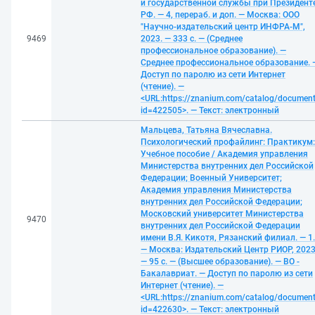
и государственной службы при Президент
РФ. — 4, перераб. и доп. — Москва: ООО
"Научно-издательский центр ИНФРА-М",
9469
2023. — 333 с. — (Среднее
профессиональное образование). —
Среднее профессиональное образование. 
Доступ по паролю из сети Интернет
(чтение). —
<URL:https://znanium.com/catalog/documen
id=422505>. — Текст: электронный
Мальцева, Татьяна Вячеславна.
Психологический профайлинг: Практикум:
Учебное пособие / Академия управления
Министерства внутренних дел Российской
Федерации; Военный Университет;
Академия управления Министерства
внутренних дел Российской Федерации;
Московский университет Министерства
9470
внутренних дел Российской Федерации
имени В.Я. Кикотя, Рязанский филиал. — 1.
— Москва: Издательский Центр РИОР, 2023
— 95 с. — (Высшее образование). — ВО -
Бакалавриат. — Доступ по паролю из сети
Интернет (чтение). —
<URL:https://znanium.com/catalog/documen
id=422630>. — Текст: электронный