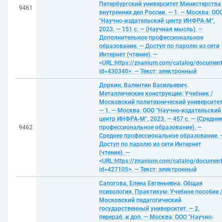
Петербургский университет Министерства
9461
внутренних дел России. — 1. — Москва: ОО
"Научно-издательский центр ИНФРА-М",
2023. — 151 с. — (Научная мысль). —
Дополнительное профессиональное
образование. — Доступ по паролю из сети
Интернет (чтение). —
<URL:https://znanium.com/catalog/documen
id=430340>. — Текст: электронный
Доркин, Валентин Васильевич.
Металлические конструкции: Учебник /
Московский политехнический университет
— 1. — Москва: ООО "Научно-издательский
центр ИНФРА-М", 2023. — 457 с. — (Среднее
9462
профессиональное образование). —
Среднее профессиональное образование. 
Доступ по паролю из сети Интернет
(чтение). —
<URL:https://znanium.com/catalog/documen
id=427105>. — Текст: электронный
Сапогова, Елена Евгеньевна. Общая
психология. Практикум: Учебное пособие 
Московский педагогический
государственный университет. — 2,
перераб. и доп. — Москва: ООО "Научно-