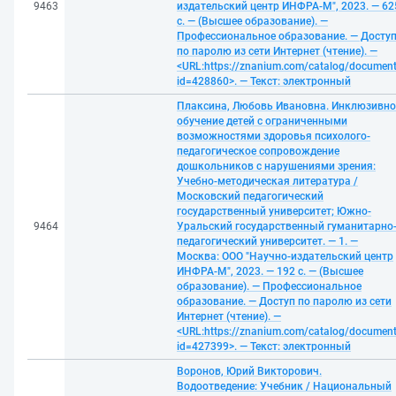
9463
издательский центр ИНФРА-М", 2023. — 62
с. — (Высшее образование). —
Профессиональное образование. — Досту
по паролю из сети Интернет (чтение). —
<URL:https://znanium.com/catalog/documen
id=428860>. — Текст: электронный
Плаксина, Любовь Ивановна. Инклюзивно
обучение детей с ограниченными
возможностями здоровья психолого-
педагогическое сопровождение
дошкольников с нарушениями зрения:
Учебно-методическая литература /
Московский педагогический
государственный университет; Южно-
9464
Уральский государственный гуманитарно
педагогический университет. — 1. —
Москва: ООО "Научно-издательский центр
ИНФРА-М", 2023. — 192 с. — (Высшее
образование). — Профессиональное
образование. — Доступ по паролю из сети
Интернет (чтение). —
<URL:https://znanium.com/catalog/documen
id=427399>. — Текст: электронный
Воронов, Юрий Викторович.
Водоотведение: Учебник / Национальный