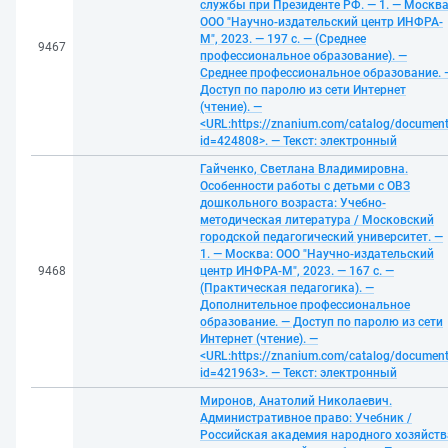
службы при Президенте РФ. — 1. — Москва
ООО "Научно-издательский центр ИНФРА-
М", 2023. — 197 с. — (Среднее
9467
профессиональное образование). —
Среднее профессиональное образование. 
Доступ по паролю из сети Интернет
(чтение). —
<URL:https://znanium.com/catalog/documen
id=424808>. — Текст: электронный
Гайченко, Светлана Владимировна.
Особенности работы с детьми с ОВЗ
дошкольного возраста: Учебно-
методическая литература / Московский
городской педагогический университет. —
1. — Москва: ООО "Научно-издательский
9468
центр ИНФРА-М", 2023. — 167 с. —
(Практическая педагогика). —
Дополнительное профессиональное
образование. — Доступ по паролю из сети
Интернет (чтение). —
<URL:https://znanium.com/catalog/documen
id=421963>. — Текст: электронный
Миронов, Анатолий Николаевич.
Административное право: Учебник /
Российская академия народного хозяйств