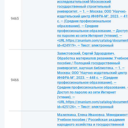
исследовательский Московский
государственный строительный
университет. — 1. — Москва: ООО "Научно-
издательский центр ИНФРА-М", 2023. — 41
9465
с. — (Среднее профессиональное
образование). — Среднее
профессиональное образование. — Доступ
по паролю из сети Интернет (чтение). —
<URL:https://znanium.com/catalog/documen
id=424919>. — Текст: электронный
Завистовский, Сергей Эдуардович.
Обработка материалов резанием: Учебное
пособие / Полоцкий государственный
университет, научная библиотека. — 1. —
Москва: ООО "Научно-издательский центр
ИНФРА-М", 2023. — 448 с. — (Среднее
9466
профессиональное образование). —
Среднее профессиональное образование. 
Доступ по паролю из сети Интернет
(чтение). —
<URL:https://znanium.com/catalog/documen
id=425126>. — Текст: электронный
Мазилкина, Елена Ивановна. Менеджмент
Учебное пособие / Российская академия
народного хозяйства и государственной