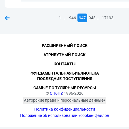
...
...
1
946
947
948
17193
РАСШИРЕННЫЙ ПОИСК
АТРИБУТНЫЙ ПОИСК
КОНТАКТЫ
ФУНДАМЕНТАЛЬНАЯ БИБЛИОТЕКА
ПОСЛЕДНИЕ ПОСТУПЛЕНИЯ
САМЫЕ ПОПУЛЯРНЫЕ РЕСУРСЫ
©
СПбПУ
, 1996-2026
Авторские права и персональные данные
Фотографии размещены с согласия
Политика конфиденциальности
изображённых лиц в соответствии
с требованиями законодательства
Положение об использовании «cookie» файлов
о персональных данных. Согласно
ст. 152.1 ГК РФ «Охрана изображения