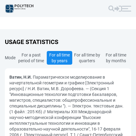
USAGE STATISTICS
For a past
For all time
For all time by
For all time
Mode
period of time
by years
quarters
by months
Ватин, Н.И.
Параматрическое моделирование в
начертательной геометрии и графике [Электронный
ресурс] / Н.И. Ватин, М.В. Дорофеева. — (Секция 1
"Инновационные технологии подготовки бакалавров,
магистров, специалистов: общепрофессиональные и
специальные дисциплины "). — Электрон. текстовые дан.
(1 файл : 205 Кб) // Материалы XIII Международной
научно-методической конференции "Высокие
интеллектуальные технологии и инновации в
образовательно-научной деятельности", 16-17 февраля
2006 г. [Электронный ресурс]. Т.1 / Санкт-Петербургский