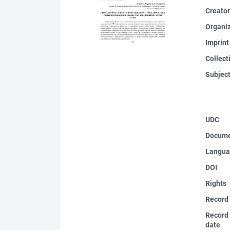
Creato
Organi
Imprint
Collect
Subjec
UDC
Docume
Langua
DOI
Rights
Record
Record 
date