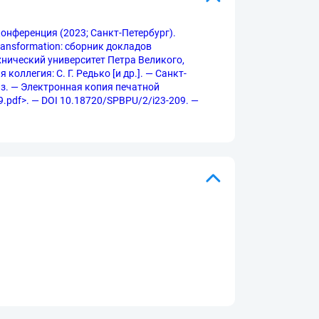
онференция (2023; Санкт-Петербург).
ransformation: сборник докладов
хнический университет Петра Великого,
ллегия: С. Г. Редько [и др.]. — Санкт-
. яз. — Электронная копия печатной
09.pdf>. — DOI 10.18720/SPBPU/2/i23-209. —