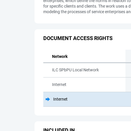
enterprises, which define the norms in relation to
for specific clients and clients. The work uses 
modeling the processes of service enterprises and
DOCUMENT ACCESS RIGHTS
Network
ILC SPbPU Local Network
Internet
Internet
INCLUDED IN