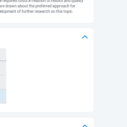
 required costs in relation to results and quality
 are drawn about the preferred approach for
elopment of further research on this topic.