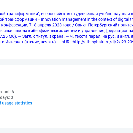
ой трансформации", всероссийская студенческая учебно-научная к
трансформации = Innovation management in the context of digital t
конференции, 7–8 апреля 2023 года / Санкт-Петербургский полите
сшая школа киберфизических систем и управления; [редакционная ко
25 Мб). — Загл. с титул. экрана. — Ч. текста парал. на рус. и англ
и Интернет (чтение, печать). — <URL:http://elib.spbstu.ru/dl/2/i23-2
count:
6
 days:
0
d usage statistics