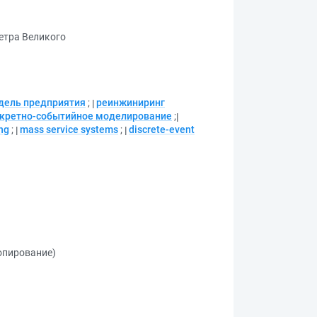
етра Великого
дель предприятия
;
реинжиниринг
кретно-событийное моделирование
;
ng
;
mass service systems
;
discrete-event
копирование)