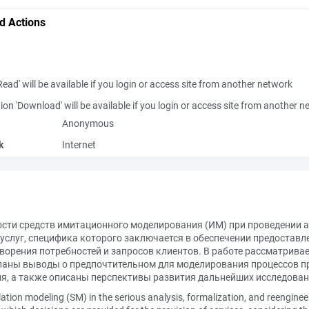
d Actions
Read' will be available if you login or access site from another network
ion 'Download' will be available if you login or access site from another 
Anonymous
k
Internet
сти средств имитационного моделирования (ИМ) при проведении 
услуг, специфика которого заключается в обеспечении предостав
ворения потребностей и запросов клиентов. В работе рассматрива
еланы выводы о предпочтительном для моделирования процессов п
я, а также описаны перспективы развития дальнейших исследовани
mulation modeling (SM) in the serious analysis, formalization, and reenginee