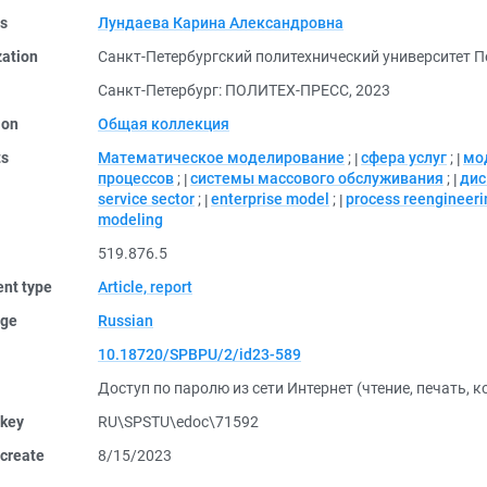
rs
Лундаева Карина Александровна
zation
Санкт-Петербургский политехнический университет П
Санкт-Петербург: ПОЛИТЕХ-ПРЕСС, 2023
ion
Общая коллекция
ts
Математическое моделирование
;
сфера услуг
;
мо
процессов
;
системы массового обслуживания
;
дис
service sector
;
enterprise model
;
process reengineeri
modeling
519.876.5
nt type
Article, report
ge
Russian
10.18720/SPBPU/2/id23-589
Доступ по паролю из сети Интернет (чтение, печать, 
 key
RU\SPSTU\edoc\71592
create
8/15/2023