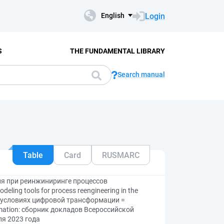
Login
English
S
THE FUNDAMENTAL LIBRARY
Search manual
Table
Card
RUSMARC
я при реинжиниринге процессов
eling tools for process reengineering in the
и в условиях цифровой трансформации =
formation: сборник докладов Всероссийской
ля 2023 года