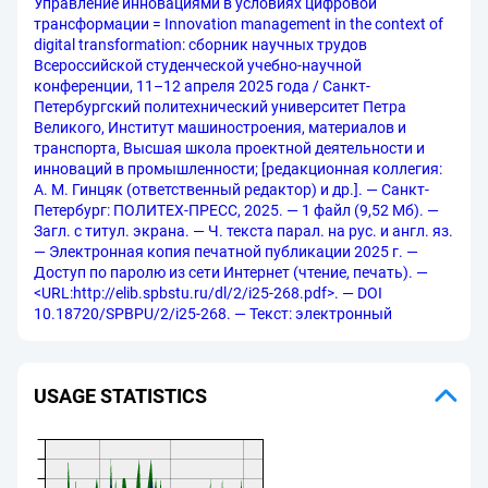
Управление инновациями в условиях цифровой
трансформации = Innovation management in the context of
digital transformation: сборник научных трудов
Всероссийской студенческой учебно-научной
конференции, 11–12 апреля 2025 года / Санкт-
Петербургский политехнический университет Петра
Великого, Институт машиностроения, материалов и
транспорта, Высшая школа проектной деятельности и
инноваций в промышленности; [редакционная коллегия:
А. М. Гинцяк (ответственный редактор) и др.]. — Санкт-
Петербург: ПОЛИТЕХ-ПРЕСС, 2025. — 1 файл (9,52 Мб). —
Загл. с титул. экрана. — Ч. текста парал. на рус. и англ. яз.
— Электронная копия печатной публикации 2025 г. —
Доступ по паролю из сети Интернет (чтение, печать). —
<URL:http://elib.spbstu.ru/dl/2/i25-268.pdf>. — DOI
10.18720/SPBPU/2/i25-268. — Текст: электронный
USAGE STATISTICS