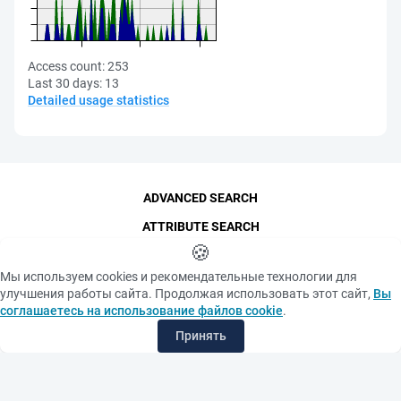
Access count:
253
Last 30 days:
13
Detailed usage statistics
ADVANCED SEARCH
ATTRIBUTE SEARCH
🍪
CONTACTS
Мы используем cookies и рекомендательные технологии для
THE FUNDAMENTAL LIBRARY
улучшения работы сайта. Продолжая использовать этот сайт,
Вы
LAST ARRIVALS
соглашаетесь на использование файлов cookie
.
MOST REQUESTED ITEMS
Принять
©
SPbPU
, 1996-2026
Copyright and Personal Data
The photographs are
Privacy policy
published with the