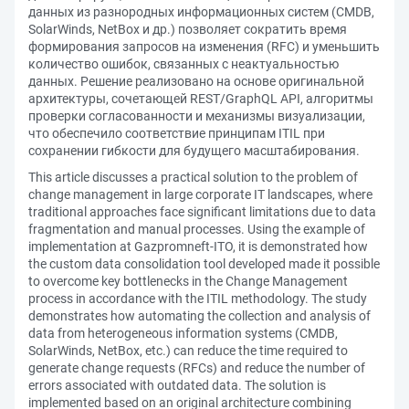
данных из разнородных информационных систем (CMDB,
SolarWinds, NetBox и др.) позволяет сократить время
формирования запросов на изменения (RFC) и уменьшить
количество ошибок, связанных с неактуальностью
данных. Решение реализовано на основе оригинальной
архитектуры, сочетающей REST/GraphQL API, алгоритмы
проверки согласованности и механизмы визуализации,
что обеспечило соответствие принципам ITIL при
сохранении гибкости для будущего масштабирования.
This article discusses a practical solution to the problem of
change management in large corporate IT landscapes, where
traditional approaches face significant limitations due to data
fragmentation and manual processes. Using the example of
implementation at Gazpromneft-ITO, it is demonstrated how
the custom data consolidation tool developed made it possible
to overcome key bottlenecks in the Change Management
process in accordance with the ITIL methodology. The study
demonstrates how automating the collection and analysis of
data from heterogeneous information systems (CMDB,
SolarWinds, NetBox, etc.) can reduce the time required to
generate change requests (RFCs) and reduce the number of
errors associated with outdated data. The solution is
implemented based on an original architecture combining