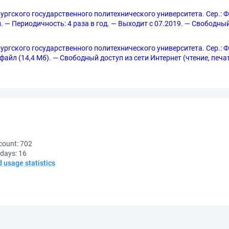
ргского государственного политехнического университета. Сер.: 
. — Периодичность: 4 раза в год. — Выходит с 07.2019. — Свободный
ргского государственного политехнического университета. Сер.: 
 1 файл (14,4 Мб). — Свободный доступ из сети Интернет (чтение, печ
count:
702
 days:
16
d usage statistics