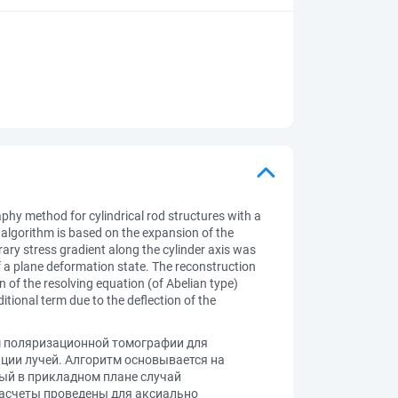
raphy method for cylindrical rod structures with a
e algorithm is based on the expansion of the
rary stress gradient along the cylinder axis was
of a plane deformation state. The reconstruction
 of the resolving equation (of Abelian type)
itional term due to the deflection of the
м поляризационной томографии для
ции лучей. Алгоритм основывается на
ый в прикладном плане случай
расчеты проведены для аксиально