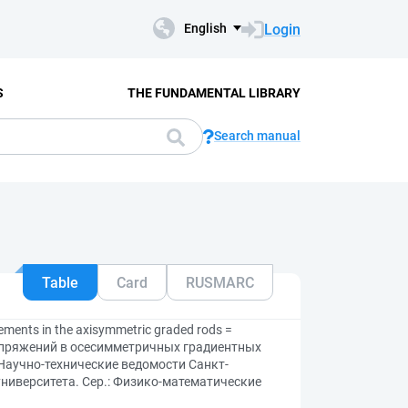
Login
English
S
THE FUNDAMENTAL LIBRARY
Search manual
Table
Card
RUSMARC
ements in the axisymmetric graded rods =
апряжений в осесимметричных градиентных
Научно-технические ведомости Санкт-
университета. Сер.: Физико-математические