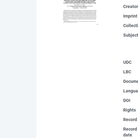
Creato
Imprint
Collect
Subjec
UDC
LBC
Docume
Langua
DOI
Rights
Record
Record 
date