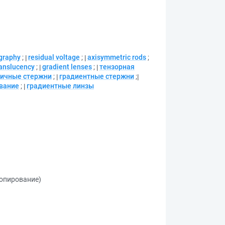
graphy
;
residual voltage
;
axisymmetric rods
;
ranslucency
;
gradient lenses
;
тензорная
ичные стержни
;
градиентные стержни
;
вание
;
градиентные линзы
копирование)