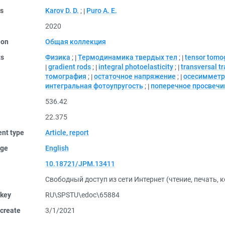
rs
Karov D. D.
;
Puro A. E.
2020
ion
Общая коллекция
ts
Физика
;
Термодинамика твердых тел
;
tensor tomo
gradient rods
;
integral photoelasticity
;
transversal t
томография
;
остаточное напряжение
;
осесимметр
интегральная фотоупругость
;
поперечное просвечи
536.42
22.375
nt type
Article, report
ge
English
10.18721/JPM.13411
Свободный доступ из сети Интернет (чтение, печать, 
 key
RU\SPSTU\edoc\65884
create
3/1/2021