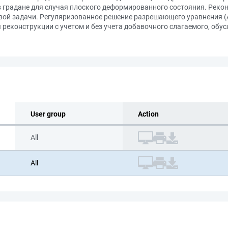
 градане для случая плоского деформированного состояния. Рекон
ой задачи. Регуляризованное решение разрешающего уравнения (А
реконструкции с учетом и без учета добавочного слагаемого, об
User group
Action
All
All