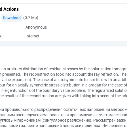
d Actions
(0.7 Mb)
Download
Anonymous
k
Internet
g an arbitrary distribution of residual stresses by the polarization tomog
een presented. The reconstruction took into account the ray refraction. Th
r value expansion). The case of an axisymmetric tensor field with an arbit
ut for an axially symmetric stress distribution in a gradan for the case 
in eigenfunctions of the boundary value problem. The regularized solution
e results of the reconstruction are given with taking into account the add
ии произвольного распределения остаточных напряжений методо
альным распределением показателя преломления, с учетом рефрак
 угловым гармоникам (сингулярное разложение). Рассмотрен важн
извольном градиенте напряжений вдоль оси цилиндра. Численные 