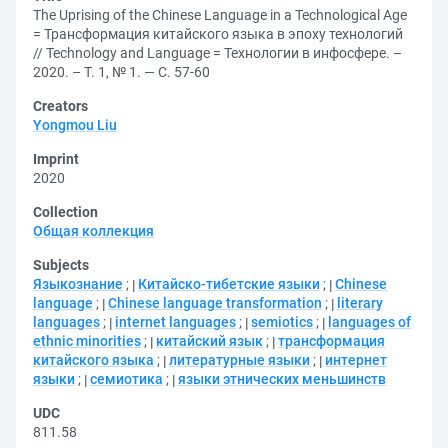
The Uprising of the Chinese Language in a Technological Age
= Трансформация китайского языка в эпоху технологий
// Technology and Language = Технологии в инфосфере. –
2020. – Т. 1, № 1. — С. 57-60
Creators
Yongmou Liu
Imprint
2020
Collection
Общая коллекция
Subjects
Языкознание
;
Китайско-тибетские языки
;
Chinese
language
;
Chinese language transformation
;
literary
languages
;
internet languages
;
semiotics
;
languages of
ethnic minorities
;
китайский язык
;
трансформация
китайского языка
;
литературные языки
;
интернет
языки
;
семиотика
;
языки этнических меньшинств
UDC
811.58