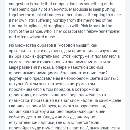
suggestion is made that composition has something of the
therapeutic quality of an ex-voto. Maroussia is seen putting
together the musical imagery at her piano, attempting to make
it her own, still suffering horribly from the memories of her
traumatic ugliness, struggling also with Pink Mouse in the
form of the dancer, who is her collaborator, fellow-rememberer
and often awkward muse.
Из множества образов в “Розовой мыши”, как
зрительных, так и слуховых, для пристального изучения
выбран один - фортепиано. Этот инструмент появляется в
самом начале и виден вновь в значимые моменты по
мере развития пьесы. В опере, известной своими
красочными анимациями, большинство появлений
фортепиано представлены в черно-белом цвете и сняты с
натуры. В этом эссе встречи с инструментом
прослеживаются в том порядке, в котором они
происходят, и высказывается предположение, что
пианистка, показанная в начальном кадре, на самом деле
главная героиня Маруся, немного повзрослевшая,
сочиняющая оперу и заново переживающая в ней
события детства. Следуя намеку, данному во
вступительной надписи, где она клянется “если
произойдет чудо и мне повезет спастись”, высказывается