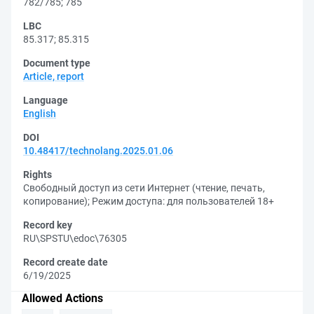
782/785
;
785
LBC
85.317
;
85.315
Document type
Article, report
Language
English
DOI
10.48417/technolang.2025.01.06
Rights
Свободный доступ из сети Интернет (чтение, печать,
копирование)
;
Режим доступа: для пользователей 18+
Record key
RU\SPSTU\edoc\76305
Record create date
6/19/2025
Allowed Actions