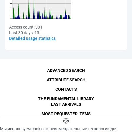
Access count:
301
Last 30 days:
13
Detailed usage statistics
ADVANCED SEARCH
ATTRIBUTE SEARCH
CONTACTS
THE FUNDAMENTAL LIBRARY
LAST ARRIVALS
MOST REQUESTED ITEMS
©
SPbPU
🍪
, 1996-2026
Copyright and Personal Data
Мы используем cookies и рекомендательные технологии для
The photographs are