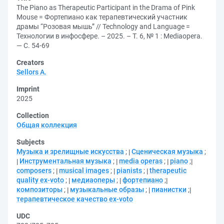
The Piano as Therapeutic Participant in the Drama of Pink
Mouse = Фортепиано как терапевтический участник
драмы “Розовая мышь” // Technology and Language =
Технологии в инфосфере. – 2025. – Т. 6, № 1 : Mediaopera.
— С. 54-69
Creators
Sellors A.
Imprint
2025
Collection
Общая коллекция
Subjects
Музыка и зрелищные искусства
;
Сценическая музыка
;
Инструментальная музыка
;
media operas
;
piano
;
composers
;
musical images
;
pianists
;
therapeutic
quality ex-voto
;
медиаоперы
;
фортепиано
;
композиторы
;
музыкальные образы
;
пианистки
;
терапевтическое качество ex-voto
UDC