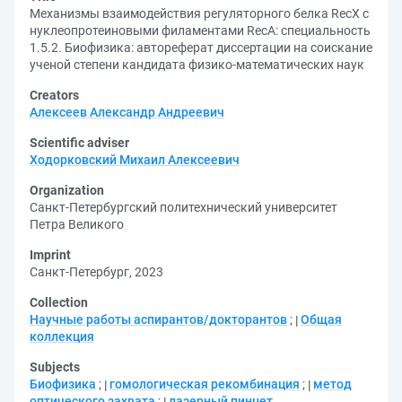
Механизмы взаимодействия регуляторного белка RecX с
нуклеопротеиновыми филаментами RecA: специальность
1.5.2. Биофизика: автореферат диссертации на соискание
ученой степени кандидата физико-математических наук
Creators
Алексеев Александр Андреевич
Scientific adviser
Ходорковский Михаил Алексеевич
Organization
Санкт-Петербургский политехнический университет
Петра Великого
Imprint
Санкт-Петербург, 2023
Collection
Научные работы аспирантов/докторантов
;
Общая
коллекция
Subjects
Биофизика
;
гомологическая рекомбинация
;
метод
оптического захвата
;
лазерный пинцет