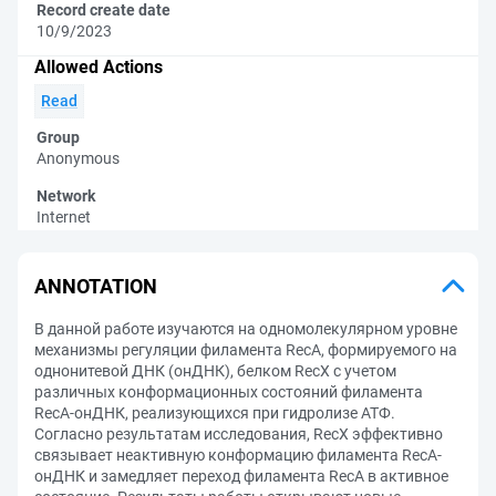
Record create date
10/9/2023
Allowed Actions
Read
Group
Anonymous
Network
Internet
ANNOTATION
В данной работе изучаются на одномолекулярном уровне
механизмы регуляции филамента RecA, формируемого на
однонитевой ДНК (онДНК), белком RecX с учетом
различных конформационных состояний филамента
RecA-онДНК, реализующихся при гидролизе АТФ.
Согласно результатам исследования, RecX эффективно
связывает неактивную конформацию филамента RecA-
онДНК и замедляет переход филамента RecA в активное