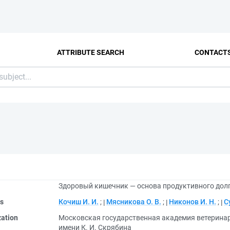
ATTRIBUTE SEARCH
CONTACT
Здоровый кишечник — основа продуктивного долг
rs
Кочиш И. И.
;
Мясникова О. В.
;
Никонов И. Н.
;
С
zation
Московская государственная академия ветерина
имени К. И. Скрябина