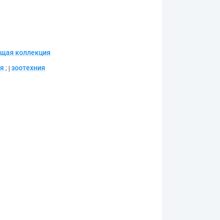
щая коллекция
ия
;
зоотехния