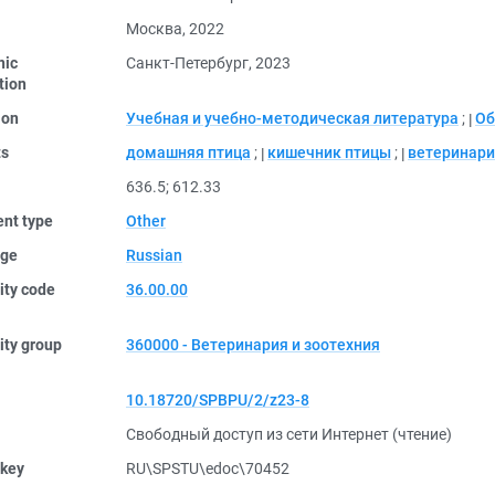
Москва, 2022
nic
Санкт-Петербург, 2023
tion
ion
Учебная и учебно-методическая литература
;
Об
ts
домашняя птица
;
кишечник птицы
;
ветеринар
636.5
;
612.33
nt type
Other
ge
Russian
ity code
36.00.00
ity group
360000 - Ветеринария и зоотехния
10.18720/SPBPU/2/z23-8
Свободный доступ из сети Интернет (чтение)
 key
RU\SPSTU\edoc\70452