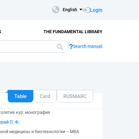
Login
English
S
THE FUNDAMENTAL LIBRARY
Search manual
Table
Card
RUSMARC
олетия кур: монография
урай П. Ф.
рной медицины и биотехнологии – МВА