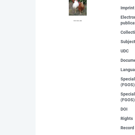
Imprint
Electro
publica
Collect
Subjec
UDC
Docume
Langua
Special
(FGOS)
Special
(FGOS)
DOI
Rights
Record