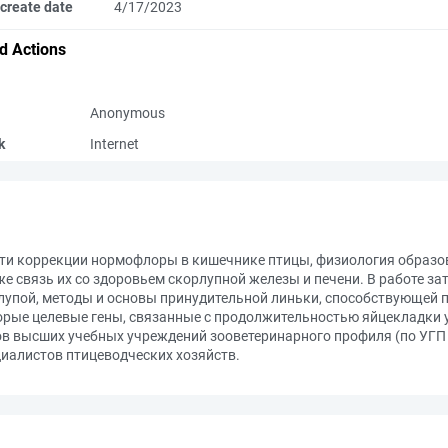
create date
4/17/2023
d Actions
Anonymous
k
Internet
ти коррекции нормофлоры в кишечнике птицы, физиология образов
же связь их со здоровьем скорлупной железы и печени. В работе з
рлупой, методы и основы принудительной линьки, способствующей
орые целевые гены, связанные с продолжительностью яйцекладки 
ов высших учебных учреждений зооветеринарного профиля (по УГП 
циалистов птицеводческих хозяйств.