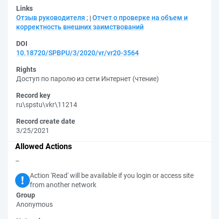
Links
Отзыв руководителя
;
Отчет о проверке на объем и
корректность внешних заимствований
DOI
10.18720/SPBPU/3/2020/vr/vr20-3564
Rights
Доступ по паролю из сети Интернет (чтение)
Record key
ru\spstu\vkr\11214
Record create date
3/25/2021
Allowed Actions
–
Action 'Read' will be available if you login or access site
from another network
Group
Anonymous