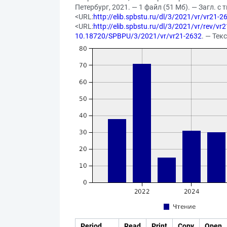
Петербург, 2021. — 1 файл (51 Мб). — Загл. с 
<URL:
http://elib.spbstu.ru/dl/3/2021/vr/vr21-2
<URL:
http://elib.spbstu.ru/dl/3/2021/vr/rev/vr
10.18720/SPBPU/3/2021/vr/vr21-2632
. — Тек
Period
Read
Print
Copy
Open