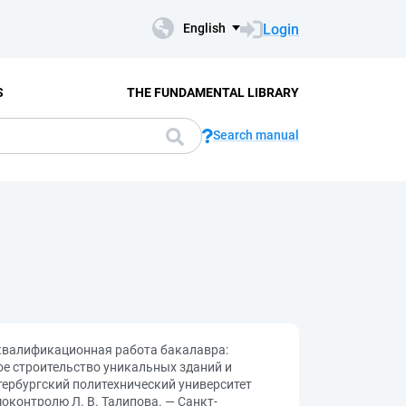
Login
English
S
THE FUNDAMENTAL LIBRARY
Search manual
 квалификационная работа бакалавра:
ое строительство уникальных зданий и
-Петербургский политехнический университет
оконтролю Л. В. Талипова. — Санкт-