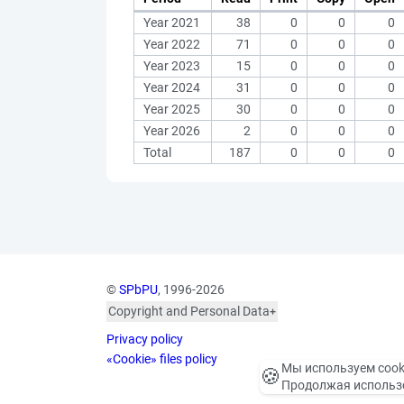
Year 2021
38
0
0
0
Year 2022
71
0
0
0
Year 2023
15
0
0
0
Year 2024
31
0
0
0
Year 2025
30
0
0
0
Year 2026
2
0
0
0
Total
187
0
0
0
©
SPbPU
, 1996-2026
Copyright and Personal Data
The photographs are
Privacy policy
published with the
consent of the individuals
«Cookie» files policy
Мы используем cook
🍪
depicted, in accordance
Продолжая использо
with the requirements of