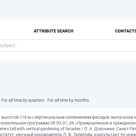
ATTRIBUTE SEARCH
CONTACT
For all time by quarters
For all time by months
тр высотой 118 м с вертикальным озеленением фасадов: выпускная
разовательная программа 08.03.01_06 «Промышленное и гражданск
ters tall with vertical gardening of facades / Л. А. Доронина; Санкт
титут; научный руководитель Л. В. Талипова; консультант по норм