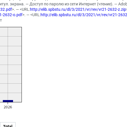
титул. экрана. — Доступ по паролю из сети Интернет (чтение). — Adob
632.pdf
>. — <URL:
http://elib.spbstu.ru/dl/3/2021/vr/rev/vr21-2632-z.zip
21-2632-o.pdf
>. — <URL:
http://elib.spbstu.ru/dl/3/2021/vr/rev/vr21-2632
ст
Total