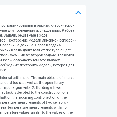
 программирования в рамках классической
мые для проведения исследований. Работа
l. Задачи, решаемые в ходе
тов. Построение модели линейной регрессии
ся реальные данные. Первая задача
ложения вала двигателя от поступающего
спользуемыми во второй задаче, являются
т калибровочного тем, что выдаёт
Необходимо построить модель, которая для
ого.
nterval arithmetic. The main objects of interval
ndard tools, as well as the open library
of input arguments. 2. Building a linear
rst task is devoted to the construction of a
haft on the incoming control action of the
 temperature measurements of two sensors -
 of real temperature measurements within of
temperature values similar to the values of the