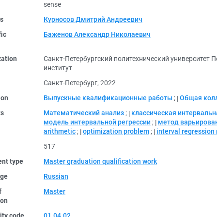
sense
rs
Курносов Дмитрий Андреевич
fic
Баженов Александр Николаевич
zation
Санкт-Петербургский политехнический университет П
институт
Санкт-Петербург, 2022
ion
Выпускные квалификационные работы
;
Общая кол
ts
Математический анализ
;
классическая интерваль
модель интервальной регрессии
;
метод варьирова
arithmetic
;
optimization problem
;
interval regression
517
nt type
Master graduation qualification work
ge
Russian
f
Master
ion
ity code
01.04.02