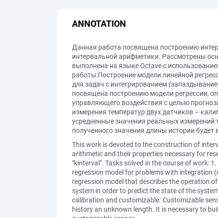
ANNOTATION
Данная работа посвящена построению интер
интервальной арифметики. Рассмотрены осн
выполнена на языке Octave с использованием
работы:Построение модели линейной регресс
для задач с интегрированием (запаздывание
посвящена построению модели регрессии, о
управляющего воздействия с целью прогноз
измерения температур двух датчиков – кали
усредненные значения реальных измерений т
полученного значения длины истории будет
This work is devoted to the construction of inter
arithmetic and their properties necessary for re
"kinterval". Tasks solved in the course of work: 1
regression model for problems with integration (d
regression model that describes the operation of 
system in order to predict the state of the syst
calibration and сustomizable. Customizable senso
history an unknown length. It is necessary to buil