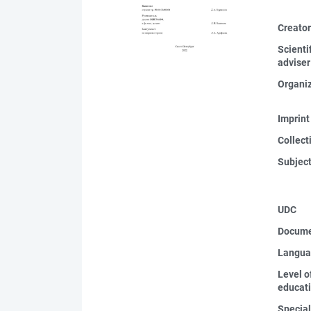
Creato
Scienti
adviser
Organi
Imprint
Collect
Subjec
UDC
Docume
Langua
Level o
educat
Special