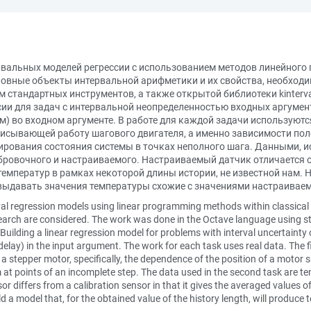
вальных моделей регрессии с использованием методов линейного
овные объекты интервальной арифметики и их свойства, необходи
 стандартных инструментов, а также открытой библиотеки kinterva
ии для задач с интервальной неопределенностью входных аргумен
м) во входном аргументе. В работе для каждой задачи используют
писывающей работу шагового двигателя, а именно зависимости по
ирования состояния системы в точках неполного шага. Данными, и
бровочного и настраиваемого. Настраиваемый датчик отличается о
емператур в рамках некоторой длины истории, не известной нам. 
 выдавать значения температуры схожие с значениями настраиваем
val regression models using linear programming methods within classical i
search are considered. The work was done in the Octave language using sta
. Building a linear regression model for problems with interval uncertainty 
elay) in the input argument. The work for each task uses real data. The fi
a stepper motor, specifically, the dependence of the position of a motor s
em at points of an incomplete step. The data used in the second task are
r differs from a calibration sensor in that it gives the averaged values
d a model that, for the obtained value of the history length, will produce 