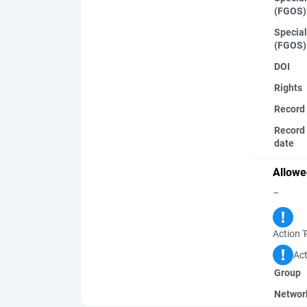
(FGOS)
Special
(FGOS)
DOI
Rights
Record
Record 
date
Allowe
–
Action '
Act
Group
Networ