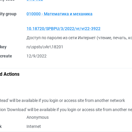
ity group
010000 - Математика и механика
10.18720/SPBPU/3/2022/vr/vr22-3922
Доступ по паролю из сети Интернет (чтение, печать, 
 key
ru\spstu\vkr\18201
create
12/9/2022
d Actions
Read' will be available if you login or access site from another network
ion 'Download' will be available if you login or access site from another 
Anonymous
k
Internet