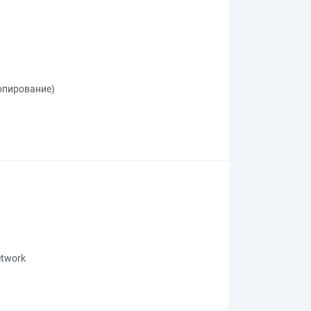
копирование)
network