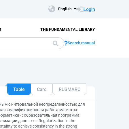
Login
English
S
THE FUNDAMENTAL LIBRARY
Search manual
Table
Card
RUSMARC
нным с интервальной неопределенностью для
ная квалификационная работа магистра:
форматика» ; образовательная программа
изации данных» = Regularization in the
ertainty to achieve consistency in the strong