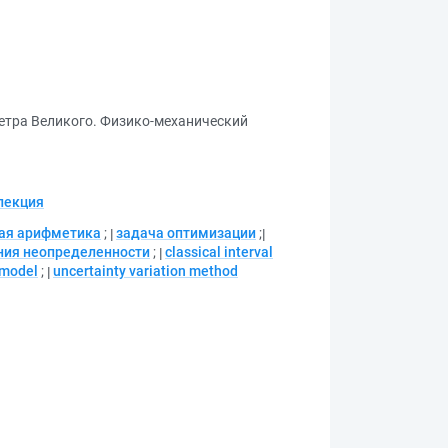
етра Великого. Физико-механический
лекция
ная арифметика
;
задача оптимизации
;
ния неопределенности
;
classical interval
 model
;
uncertainty variation method