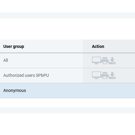
User group
Action
All
Authorized users SPbPU
Anonymous