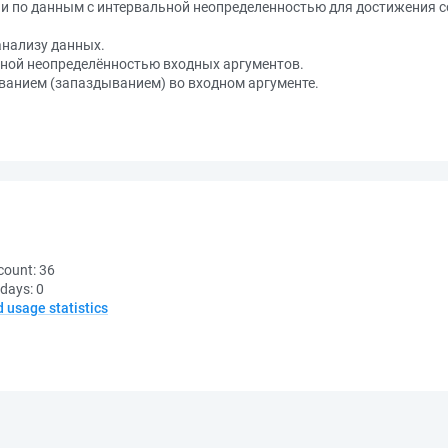
ии по данным с интервальной неопределенностью для достижения 
анализу данных.
льной неопределённостью входных аргументов.
ованием (запаздыванием) во входном аргументе.
count:
36
 days:
0
d usage statistics