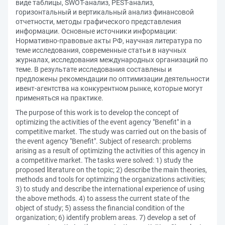
виде таблицы, SWOT-анализ, PEST-анализ,
горизонтальный и вертикальный анализ финансовой
отчетности, методы графического представления
информации. Основные источники информации:
Нормативно-правовые акты РФ, научная литература по
теме исследования, современные статьи в научных
журналах, исследования международных организаций по
теме. В результате исследования составлены и
предложены рекомендации по оптимизации деятельности
ивент-агентства на конкурентном рынке, которые могут
применяться на практике.
The purpose of this work is to develop the concept of
optimizing the activities of the event agency "Benefit" in a
competitive market. The study was carried out on the basis of
the event agency "Benefit". Subject of research: problems
arising as a result of optimizing the activities of this agency in
a competitive market. The tasks were solved: 1) study the
proposed literature on the topic; 2) describe the main theories,
methods and tools for optimizing the organizations activities;
3) to study and describe the international experience of using
the above methods. 4) to assess the current state of the
object of study; 5) assess the financial condition of the
organization; 6) identify problem areas. 7) develop a set of