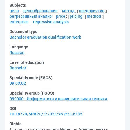
Subjects
цена
;
ценообразование
;
метод
;
предприятие
;
регрессивный анализ
;
price
;
pricing
;
method
;
enterprise
;
regressive analysis
Document type
Bachelor graduation qualification work
Language
Russian
Level of education
Bachelor
Speciality code (FGOS)
09.03.02
Speciality group (FGOS)
090000 - Информатика и вычислительная техника
DOI
10.18720/SPBPU/3/2023/vr/vr23-6195
Rights
Доступ по паролю из сети Интернет (чтение, печать,