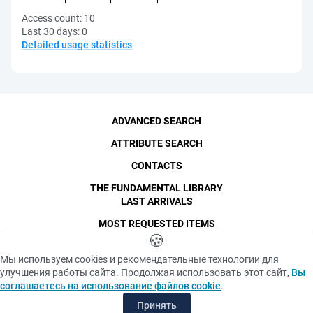
Access count:
10
Last 30 days:
0
Detailed usage statistics
ADVANCED SEARCH
ATTRIBUTE SEARCH
CONTACTS
THE FUNDAMENTAL LIBRARY
LAST ARRIVALS
MOST REQUESTED ITEMS
©
SPbPU
🍪
, 1996-2026
Copyright and Personal Data
Мы используем cookies и рекомендательные технологии для
The photographs are
улучшения работы сайта. Продолжая использовать этот сайт,
Вы
Privacy policy
published with the
соглашаетесь на использование файлов cookie
.
consent of the individuals
«Cookie» files policy
depicted, in accordance
Принять