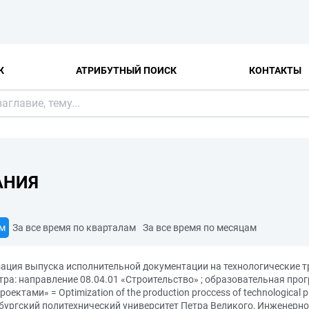
К
АТРИБУТНЫЙ ПОИСК
КОНТАКТЫ
АНИЯ
ам
За все время по кварталам
За все время по месяцам
зация выпуска исполнительной документации на технологические т
а: направление 08.04.01 «Строительство» ; образовательная прог
тами» = Optimization of the production proccess of technological pi
тербургский политехнический университет Петра Великого, Инженерн