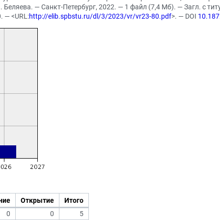
. Беляева. — Санкт-Петербург, 2022. — 1 файл (7,4 Мб). — Загл. с ти
. — <URL:
http://elib.spbstu.ru/dl/3/2023/vr/vr23-80.pdf
>. — DOI
10.187
ние
Открытие
Итого
0
0
5