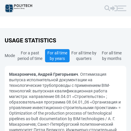
USAGE STATISTICS
For a past
For all time
For all time by
For all time
Mode
period of time
by years
quarters
by months
Макароничев, Андрей Григорьевич
. Оптимизация
выпуска исполнительной документации на
технологические трубопроводы с применением BIM-
технологий: выпускная квалификационная работа
магистра: направление 08.04.01 «Строительство» ;
образовательная программа 08.04.01_06 «Организация и
управление инвестиционно-строительными проектами» =
Optimization of the production proccess of technological
pipelines as-bult documentation by BIM technologies / А. Г.
Макароничев; Санкт-Петербургский политехнический
университет Петра Великого, Инженерно-строительный