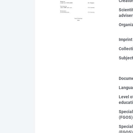
Creato
Scienti
adviser
Organi
Imprint
Collect
Subjec
Docume
Langua
Level o
educat
Special
(FGOS)
Special
(FGOS)