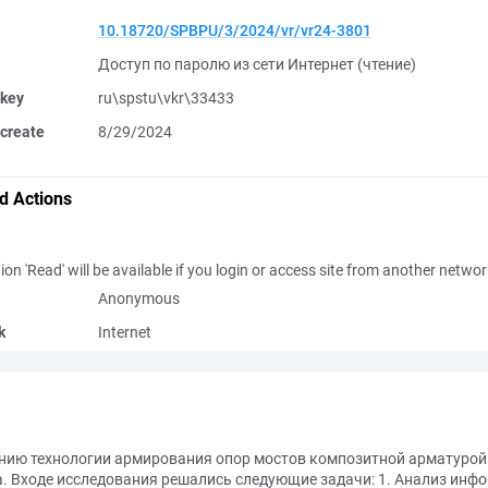
10.18720/SPBPU/3/2024/vr/vr24-3801
Доступ по паролю из сети Интернет (чтение)
 key
ru\spstu\vkr\33433
create
8/29/2024
d Actions
ion 'Read' will be available if you login or access site from another netwo
Anonymous
k
Internet
нию технологии армирования опор мостов композитной арматурой
са. Входе исследования решались следующие задачи: 1. Анализ и