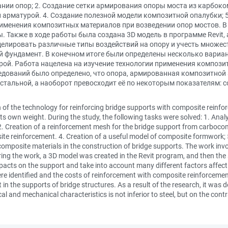
ии опор; 2. Создание сетки армирования опоры моста из карбоко
рматурой. 4. Создание полезной модели композитной опалубки; 5
именения композитных материалов при возведении опор мостов. В
 Также в ходе работы была создана 3D модель в программе Revit, 
делировать различные типы воздействий на опору и учесть множе
й фундамент. В конечном итоге были определены несколько вариан
рой. Работа нацелена на изучение технологии применения компози
едований было определено, что опора, армированная композитной
стальной, а наоборот превосходит её по некоторым показателям: с
n of the technology for reinforcing bridge supports with composite reinfo
ts own weight. During the study, the following tasks were solved: 1. Anal
 2. Creation of a reinforcement mesh for the bridge support from carboco
ite reinforcement. 4. Creation of a useful model of composite formwork;
composite materials in the construction of bridge supports. The work invo
ing the work, a 3D model was created in the Revit program, and then th
acts on the support and take into account many different factors affecting 
ere identified and the costs of reinforcement with composite reinforceme
n the supports of bridge structures. As a result of the research, it was 
l and mechanical characteristics is not inferior to steel, but on the cont