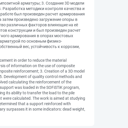
мпозитной арматуры; 3. Создание 3D модели
. Разработка методики контроля качества и
 работе был произведен расчет армирования
а затем произведено загружение опоры в
ство различных факторов влияющие на её
тов конструкции и был произведен расчет
тного армирования в опорах мостовых
 арматурой по основным физико-
обственный вес, устойчивость к коррозии,
rcement in order to reduce the material
ysis of information on the use of composite
mposite reinforcement; 3. Creation of a 3D model
 5. Development of quality control methods and
lved calculating the reinforcement of the
e support was loaded in the SOFiSTiK program,
its ability to transfer the load to the pile
nt were calculated. The work is aimed at studying
determined that a support reinforced with
rary surpasses it in some indicators: dead weight,