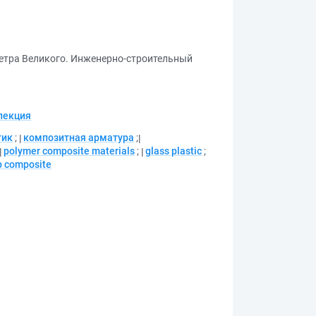
Петра Великого. Инженерно-строительный
лекция
тик
;
композитная арматура
;
polymer composite materials
;
glass plastic
;
b composite