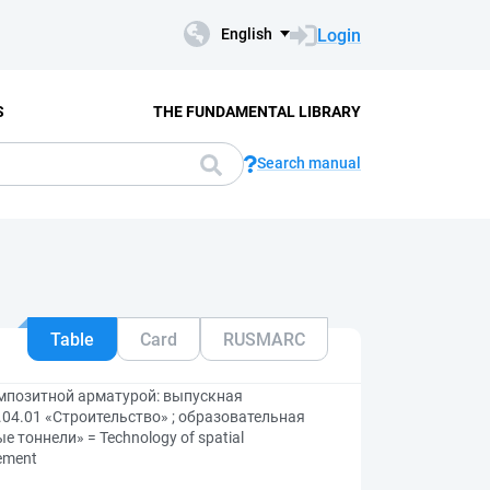
Login
English
S
THE FUNDAMENTAL LIBRARY
Search manual
Table
Card
RUSMARC
мпозитной арматурой: выпускная
04.01 «Строительство» ; образовательная
 тоннели» = Technology of spatial
cement