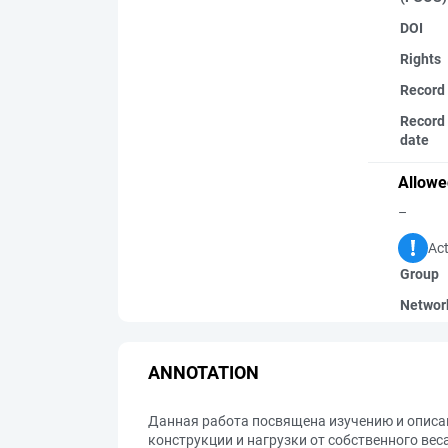
DOI
Rights
Record
Record 
date
Allowe
–
Act
Group
Networ
ANNOTATION
Данная работа посвящена изучению и описа
конструкции и нагрузки от собственного ве