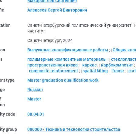
rs
Макаров Лев Сергеевич
fic
Алексеев Сергей Викторович
zation
Санкт-Петербургский политехнический университет 
институт
Санкт-Петербург, 2024
ion
Выпускные квалификационные работы
;
Общая кол
ts
полимерные композитные материалы
;
стеклоплас
пространственная вязка
;
каркас
;
карбокомпозит
;
composite reinforcement
;
spatial kiting
;
frame
;
car
nt type
Master graduation qualification work
ge
Russian
f
Master
ion
ity code
08.04.01
ity group
080000 - Техника и технологии строительства