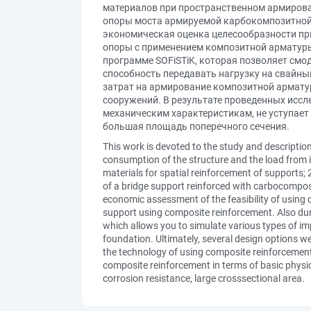
материалов при пространственном армирован
опоры моста армируемой карбокомпозитной а
экономическая оценка целесообразности пр
опоры с применением композитной арматуры.
программе SOFiSTiK, которая позволяет смо
способность передавать нагрузку на свайны
затрат на армирование композитной армату
сооружений. В результате проведенных иссл
механическим характеристикам, не уступает 
большая площадь поперечного сечения.
This work is devoted to the study and descriptio
consumption of the structure and the load from i
materials for spatial reinforcement of supports;
of a bridge support reinforced with carbocompos
economic assessment of the feasibility of using 
support using composite reinforcement. Also dur
which allows you to simulate various types of imp
foundation. Ultimately, several design options w
the technology of using composite reinforcement i
composite reinforcement in terms of basic physica
corrosion resistance, large crosssectional area.