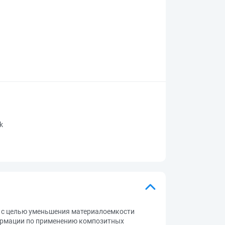
rk
 с целью уменьшения материалоемкости
нформации по применению композитных