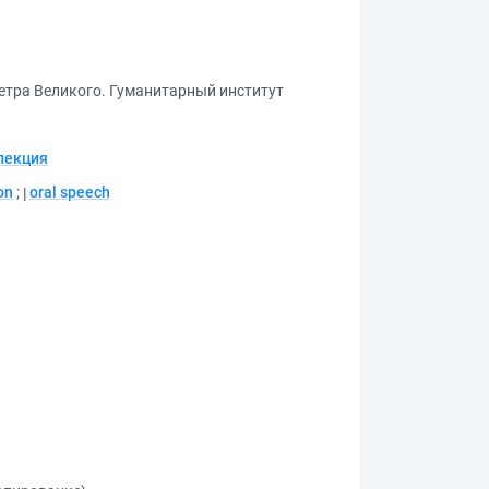
етра Великого. Гуманитарный институт
лекция
on
;
oral speech