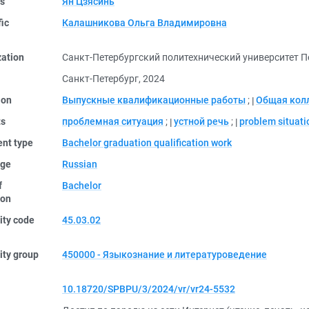
rs
Ян Цзясинь
fic
Калашникова Ольга Владимировна
zation
Санкт-Петербургский политехнический университет П
Санкт-Петербург, 2024
ion
Выпускные квалификационные работы
;
Общая кол
ts
проблемная ситуация
;
устной речь
;
problem situati
nt type
Bachelor graduation qualification work
ge
Russian
f
Bachelor
ion
ity code
45.03.02
ity group
450000 - Языкознание и литературоведение
10.18720/SPBPU/3/2024/vr/vr24-5532