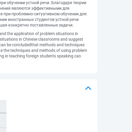
ри обучении устной речи. Благодаря теории
бучения являются эффективными для
ые при проблемно-ситуативном обучении для
ении иностранных студентов устной речи
ешая конкретно поставленные задачи.
and the application of problem situations in
em situations in Chinese classrooms and suggest
 it can be concludedthat methods and techniques
ate the techniques and methods of using problem
ing in teaching foreign students speaking can