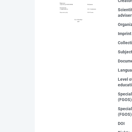
Creato
Scienti
adviser
Organi
Imprint
Collect
Subjec
Docume
Langua
Level o
educat
Special
(FGOS)
Special
(FGOS)
DOI