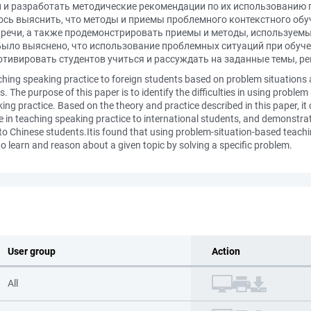
 и разработать методические рекомендации по их использованию п
алось выяснить, что методы и приемы проблемного контекстного о
 речи, а также продемонстрировать приемы и методы, используем
 Было выяснено, что использование проблемных ситуаций при обуч
отивировать студентов учиться и рассуждать на заданные темы, р
aching speaking practice to foreign students based on problem situations 
 The purpose of this paper is to identify the difficulties in using probl
ing practice. Based on the theory and practice described in this paper,
ve in teaching speaking practice to international students, and demonstr
 to Chinese students.Itis found that using problem-situation-based teach
o learn and reason about a given topic by solving a specific problem.
User group
Action
All