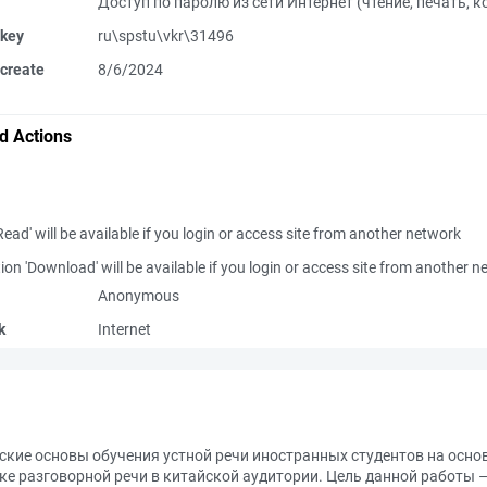
Доступ по паролю из сети Интернет (чтение, печать, 
 key
ru\spstu\vkr\31496
create
8/6/2024
d Actions
Read' will be available if you login or access site from another network
ion 'Download' will be available if you login or access site from another 
Anonymous
k
Internet
ские основы обучения устной речи иностранных студентов на осно
ке разговорной речи в китайской аудитории. Цель данной работы 