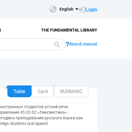
Login
English
S
THE FUNDAMENTAL LIBRARY
Search manual
Table
Card
RUSMARC
остранных студентов устной речи:
авление 45.03.02 «Лингвистика» ;
етодика преподавания русского языка как
reign students oral speech