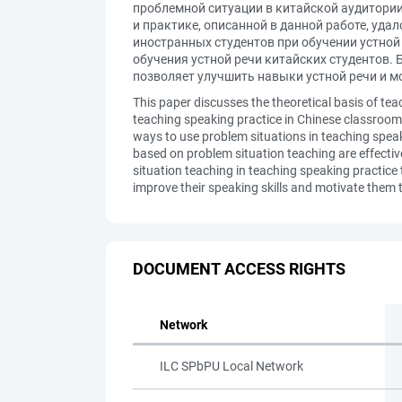
проблемной ситуации в китайской аудитории
и практике, описанной в данной работе, уд
иностранных студентов при обучении устной
обучения устной речи китайских студентов.
позволяет улучшить навыки устной речи и м
This paper discusses the theoretical basis of te
teaching speaking practice in Chinese classrooms.
ways to use problem situations in teaching speak
based on problem situation teaching are effecti
situation teaching in teaching speaking practice
improve their speaking skills and motivate them t
DOCUMENT ACCESS RIGHTS
Network
ILC SPbPU Local Network