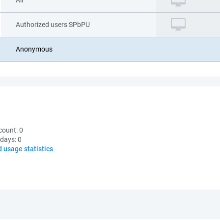
All
Authorized users SPbPU
Anonymous
count:
0
 days:
0
d usage statistics