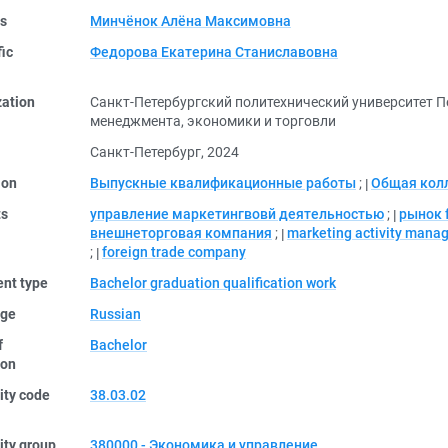
rs
Минчёнок Алёна Максимовна
fic
Федорова Екатерина Станиславовна
zation
Санкт-Петербургский политехнический университет 
менеджмента, экономики и торговли
Санкт-Петербург, 2024
ion
Выпускные квалификационные работы
;
Общая кол
ts
управление маркетингвовй деятельностью
;
рынок 
внешнеторговая компания
;
marketing activity mana
;
foreign trade company
nt type
Bachelor graduation qualification work
ge
Russian
f
Bachelor
ion
ity code
38.03.02
ity group
380000 - Экономика и управление