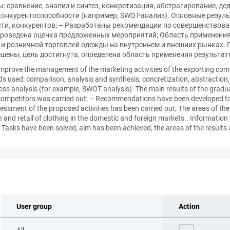
сравнение, анализ и синтез, конкретизация, абстрагирование, дед
конкурентоспособности (например, SWOT-анализ). Основные резул
сти, конкурентов; – Разработаны рекомендации по совершенствов
роведена оценка предложенных мероприятий; Область применения
и розничной торговлей одежды на внутреннем и внешних рынках. 
ешены, цель достигнута, определена область применения результат
 improve the management of the marketing activities of the exporting co
used: comparison, analysis and synthesis, concretization, abstraction, d
s analysis (for example, SWOT analysis). The main results of the graduat
, competitors was carried out; – Recommendations have been developed 
essment of the proposed activities has been carried out; The areas of the 
 and retail of clothing in the domestic and foreign markets.. Informatio
 Tasks have been solved, aim has been achieved, the areas of the results
User group
Action