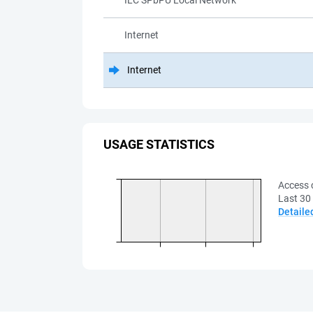
ILC SPbPU Local Network
Internet
Internet
USAGE STATISTICS
Access 
Last 30
Detaile