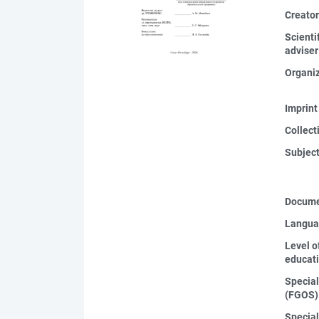
Creato
Scienti
adviser
Organi
Imprint
Collect
Subjec
Docume
Langua
Level o
educat
Special
(FGOS)
Special