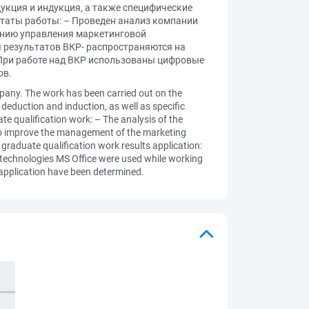
укция и индукция, а также специфические
ьтаты работы: – Проведен анализ компании
анию управления маркетинговой
 результатов ВКР- распространяются на
При работе над ВКР использованы цифровые
ов.
mpany. The work has been carried out on the
eduction and induction, as well as specific
e qualification work: – The analysis of the
to improve the management of the marketing
graduate qualification work results application:
n technologies MS Office were used while working
 application have been determined.