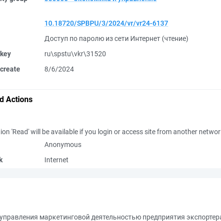
10.18720/SPBPU/3/2024/vr/vr24-6137
Доступ по паролю из сети Интернет (чтение)
 key
ru\spstu\vkr\31520
create
8/6/2024
d Actions
ion 'Read' will be available if you login or access site from another netwo
Anonymous
k
Internet
управления маркетинговой деятельностью предприятия экспортера