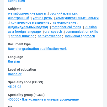
коллекция
Subjects
метафорические карты
;
русский язык как
иностранный
;
устная речь
;
коммуникативные навыки
;
критическое мышление
;
самопознание
;
индивидуальный подход
;
metaphorical maps
;
Russian
as a foreign language
;
oral speech
;
communication skills
;
critical thinking
;
self-knowledge
;
individual approach
Document type
Bachelor graduation qualification work
Language
Russian
Level of education
Bachelor
Speciality code (FGOS)
45.03.02
Speciality group (FGOS)
450000 - Языкознание и литературоведение