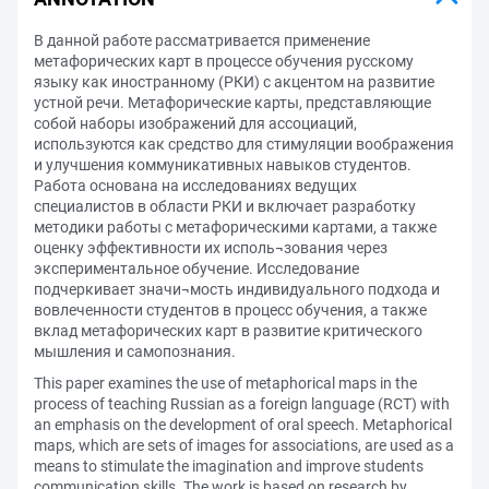
В данной работе рассматривается применение
метафорических карт в процессе обучения русскому
языку как иностранному (РКИ) с акцентом на развитие
устной речи. Метафорические карты, представляющие
собой наборы изображений для ассоциаций,
используются как средство для стимуляции воображения
и улучшения коммуникативных навыков студентов.
Работа основана на исследованиях ведущих
специалистов в области РКИ и включает разработку
методики работы с метафорическими картами, а также
оценку эффективности их исполь¬зования через
экспериментальное обучение. Исследование
подчеркивает значи¬мость индивидуального подхода и
вовлеченности студентов в процесс обучения, а также
вклад метафорических карт в развитие критического
мышления и самопознания.
This paper examines the use of metaphorical maps in the
process of teaching Russian as a foreign language (RCT) with
an emphasis on the development of oral speech. Metaphorical
maps, which are sets of images for associations, are used as a
means to stimulate the imagination and improve students
communication skills. The work is based on research by