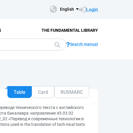
Login
English
S
THE FUNDAMENTAL LIBRARY
Search manual
Table
Card
RUSMARC
еводе технического текста с английского
та бакалавра: направление 45.03.02
2_02 «Перевод и современные технологии в
ons used in the translation of tech-nical texts