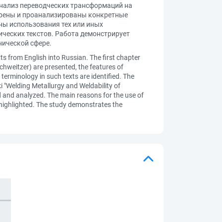
 анализ переводческих трансформаций на
смотрены и проанализированы конкретные
ны использования тех или иных
ических текстов. Работа демонстрирует
нической сфере.
xts from English into Russian. The first chapter
chweitzer) are presented, the features of
terminology in such texts are identified. The
 "Welding Metallurgy and Weldability of
d and analyzed. The main reasons for the use of
e highlighted. The study demonstrates the