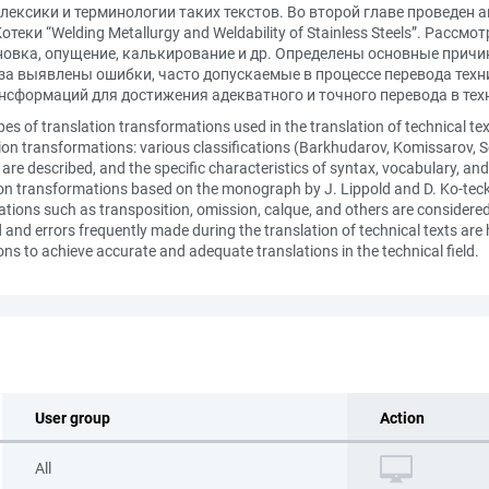
лексики и терминологии таких текстов. Во второй главе проведен
еки “Welding Metallurgy and Weldability of Stainless Steels”. Рас
овка, опущение, калькирование и др. Определены основные причи
за выявлены ошибки, часто допускаемые в процессе перевода техн
сформаций для достижения адекватного и точного перевода в тех
pes of translation transformations used in the translation of technical te
ion transformations: various classifications (Barkhudarov, Komissarov, S
are described, and the specific characteristics of syntax, vocabulary, and 
ion transformations based on the monograph by J. Lippold and D. Ko-tecki
mations such as transposition, omission, calque, and others are considere
d and errors frequently made during the translation of technical texts ar
ns to achieve accurate and adequate translations in the technical field.
User group
Action
All