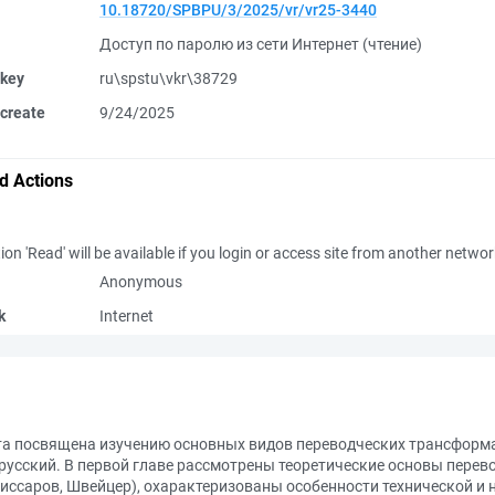
10.18720/SPBPU/3/2025/vr/vr25-3440
Доступ по паролю из сети Интернет (чтение)
 key
ru\spstu\vkr\38729
create
9/24/2025
d Actions
ion 'Read' will be available if you login or access site from another netwo
Anonymous
k
Internet
а посвящена изучению основных видов переводческих трансформа
а русский. В первой главе рассмотрены теоретические основы пере
ссаров, Швейцер), охарактеризованы особенности технической и н