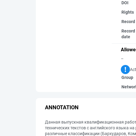
DOI
Rights
Record
Record 
date
Allowe
–
Act
Group
Networ
ANNOTATION
Данная выпускная квалификационная работ
технических текстов с английского языка н
различные классификации (Бархударов, Коми