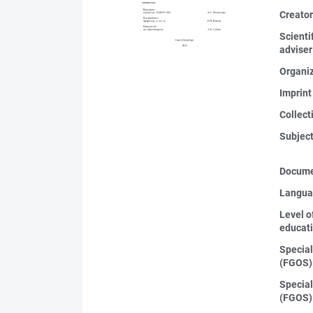
Creato
Scienti
adviser
Organi
Imprint
Collect
Subjec
Docume
Langua
Level o
educat
Special
(FGOS)
Special
(FGOS)