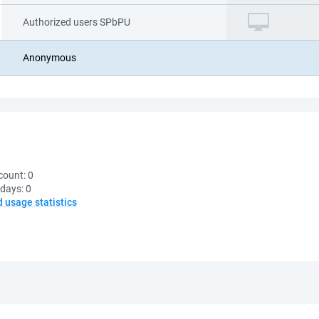
Authorized users SPbPU
Anonymous
count:
0
 days:
0
d usage statistics