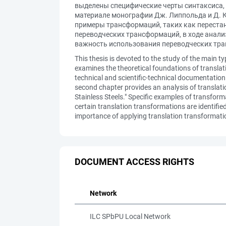
выделены специфические черты синтаксиса, 
материале монографии Дж. Липпольда и Д. Кот
примеры трансформаций, таких как перестан
переводческих трансформаций, в ходе анали
важность использования переводческих тран
This thesis is devoted to the study of the main ty
examines the theoretical foundations of translat
technical and scientific-technical documentation 
second chapter provides an analysis of translat
Stainless Steels." Specific examples of transfor
certain translation transformations are identifie
importance of applying translation transformatio
DOCUMENT ACCESS RIGHTS
Network
ILC SPbPU Local Network