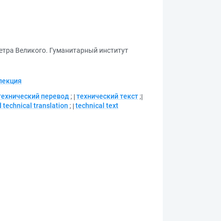
етра Великого. Гуманитарный институт
лекция
технический перевод
;
технический текст
;
d technical translation
;
technical text