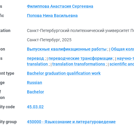
rs
Филиппова Анастасия Сергеевна
fic
Попова Нина Васильевна
zation
Санкт-Петербургский политехнический университет П
Санкт-Петербург, 2025
ion
Выпускные квалификационные работы
;
Общая кол
ts
перевод
;
переводческие трансформации
;
научно-
translation
;
translation transformations
;
scientific an
nt type
Bachelor graduation qualification work
ge
Russian
f
Bachelor
ion
ity code
45.03.02
ity group
450000 - Языкознание и литературоведение