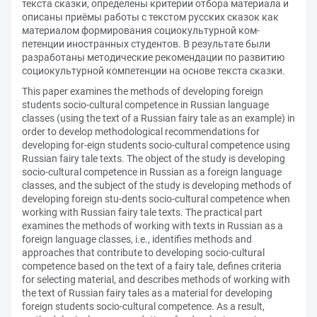
текста сказки, определены критерии отбора материала и
описаны приёмы работы с текстом русских сказок как
материалом формирования социокультурной ком-
петенции иностранных студентов. В результате были
разработаны методические рекомендации по развитию
социокультурной компетенции на основе текста сказки.
This paper examines the methods of developing foreign
students socio-cultural competence in Russian language
classes (using the text of a Russian fairy tale as an example) in
order to develop methodological recommendations for
developing for-eign students socio-cultural competence using
Russian fairy tale texts. The object of the study is developing
socio-cultural competence in Russian as a foreign language
classes, and the subject of the study is developing methods of
developing foreign stu-dents socio-cultural competence when
working with Russian fairy tale texts. The practical part
examines the methods of working with texts in Russian as a
foreign language classes, i.e., identifies methods and
approaches that contribute to developing socio-cultural
competence based on the text of a fairy tale, defines criteria
for selecting material, and describes methods of working with
the text of Russian fairy tales as a material for developing
foreign students socio-cultural competence. As a result,