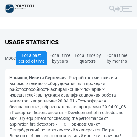
USAGE STATISTICS
For a past
For all time
For all time by
For all time
Mode
period of time
by years
quarters
by months
Новиков, Никита Сергеевич
. Разработка методики и
вспомогательного оборудования для проверки
работоспособности аспирационных пожарных
извещателей: выпускная квалификационная работа
магистра: направление 20.04.01 «Техносферная
безопасность» ; образовательная программа 20.04.01_08
«Пожарная безопасность» = Development of methods and
auxiliary equipment for checking the performance of
aspiration fire detectors / Н. С. Новиков; Санкт-
Петербургский политехнический университет Петра
Великого, Инженерно-строительный институт; научный