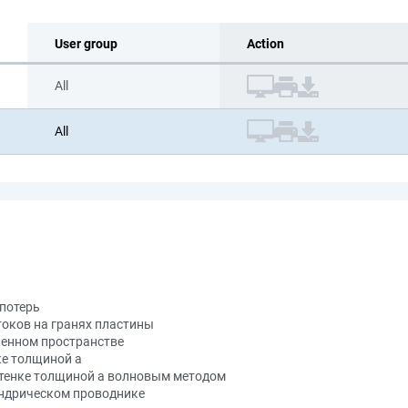
User group
Action
All
All
 потерь
токов на гранях пластины
ченном пространстве
ке толщиной a
стенке толщиной a волновым методом
индрическом проводнике