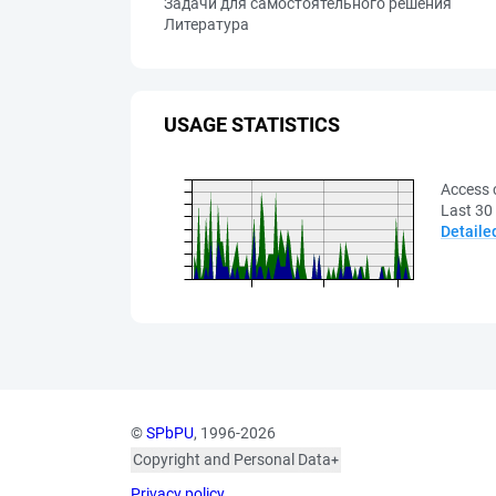
Задачи для самостоятельного решения
Литература
USAGE STATISTICS
Access 
Last 30
Detaile
©
SPbPU
, 1996-2026
Copyright and Personal Data
The photographs are
Privacy policy