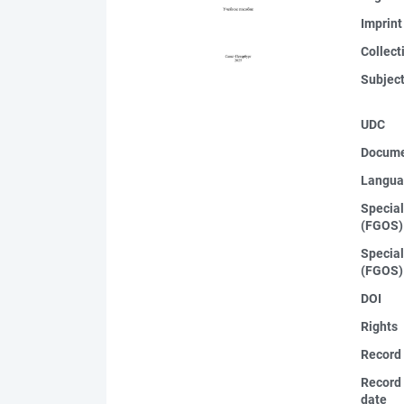
Imprint
Collect
Subjec
UDC
Docume
Langua
Special
(FGOS)
Special
(FGOS)
DOI
Rights
Record
Record 
date