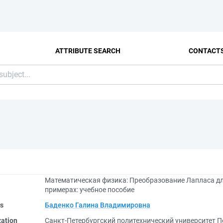
ATTRIBUTE SEARCH
CONTACT
Математическая физика: Преобразование Лапласа дл
примерах: учебное пособие
rs
Баденко Галина Владимировна
zation
Санкт-Петербургский политехнический университет П