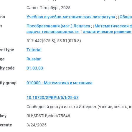
Санкт-Петербург, 2025
ion
Учебная и учебно-методическая литература
;
Общая
ts
Преобразования (мат.) Лапласа
;
Математическая 
задача теплопроводности
;
аналитическое решение
517.442(075.8)
;
53:51(075.8)
nt type
Tutorial
ge
Russian
ity code
01.03.03
ity group
010000 - Математика и механика
10.18720/SPBPU/5/tr25-53
Свободный доступ из сети Интернет (чтение, печать, 
 key
RU\SPSTU\edoc\75546
create
3/24/2025