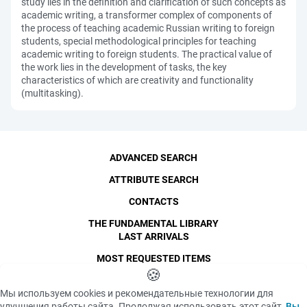
study lies in the definition and clarification of such concepts as
academic writing, a transformer complex of components of
the process of teaching academic Russian writing to foreign
students, special methodological principles for teaching
academic writing to foreign students. The practical value of
the work lies in the development of tasks, the key
characteristics of which are creativity and functionality
(multitasking).
ADVANCED SEARCH
ATTRIBUTE SEARCH
CONTACTS
THE FUNDAMENTAL LIBRARY
LAST ARRIVALS
MOST REQUESTED ITEMS
©
SPbPU
🍪
, 1996-2026
Copyright and Personal Data
Мы используем cookies и рекомендательные технологии для
The photographs are
улучшения работы сайта. Продолжая использовать этот сайт,
Вы