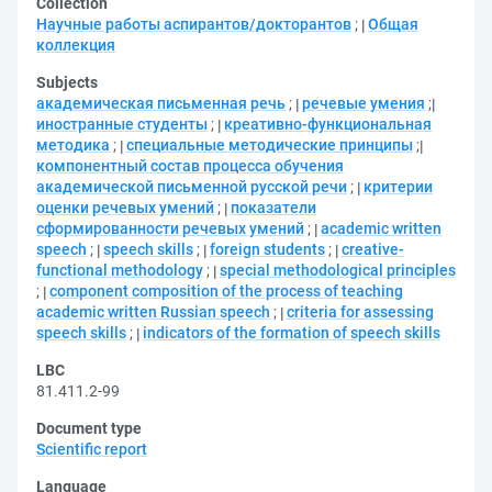
Collection
Научные работы аспирантов/докторантов
;
Общая
коллекция
Subjects
академическая письменная речь
;
речевые умения
;
иностранные студенты
;
креативно-функциональная
методика
;
специальные методические принципы
;
компонентный состав процесса обучения
академической письменной русской речи
;
критерии
оценки речевых умений
;
показатели
сформированности речевых умений
;
academic written
speech
;
speech skills
;
foreign students
;
creative-
functional methodology
;
special methodological principles
;
component composition of the process of teaching
academic written Russian speech
;
criteria for assessing
speech skills
;
indicators of the formation of speech skills
LBC
81.411.2-99
Document type
Scientific report
Language