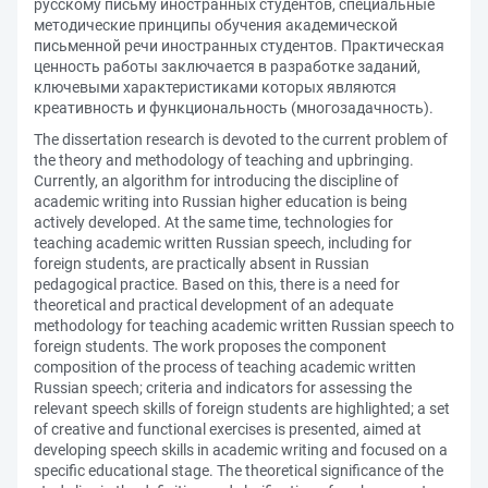
русскому письму иностранных студентов, специальные
методические принципы обучения академической
письменной речи иностранных студентов. Практическая
ценность работы заключается в разработке заданий,
ключевыми характеристиками которых являются
креативность и функциональность (многозадачность).
The dissertation research is devoted to the current problem of
the theory and methodology of teaching and upbringing.
Currently, an algorithm for introducing the discipline of
academic writing into Russian higher education is being
actively developed. At the same time, technologies for
teaching academic written Russian speech, including for
foreign students, are practically absent in Russian
pedagogical practice. Based on this, there is a need for
theoretical and practical development of an adequate
methodology for teaching academic written Russian speech to
foreign students. The work proposes the component
composition of the process of teaching academic written
Russian speech; criteria and indicators for assessing the
relevant speech skills of foreign students are highlighted; a set
of creative and functional exercises is presented, aimed at
developing speech skills in academic writing and focused on a
specific educational stage. The theoretical significance of the