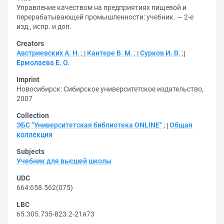
Управление качеством на предприятиях пищевой и
перерабатывающей промышленности: учебник. — 2-е
изд., испр. и доп.
Creators
Австриевских А. Н.
;
Кантере В. М.
;
Сурков И. В.
;
Ермолаева Е. О.
Imprint
Новосибирск: Сибирское университетское издательство,
2007
Collection
ЭБС "Университетская библиотека ONLINE"
;
Общая
коллекция
Subjects
Учебник для высшей школы
UDC
664:658.562(075)
LBC
65.305.735-823.2-21я73