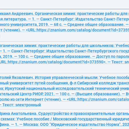
ихаил Андреевич. Органическая химия: практические работы для
 литература. — 1. — Санкт-Петербург: Издательство Санкт-Петер
ного университета, 2019. — 68 с. — Среднее общее образование. —
т (чтение). — <URL:https://znanium.com/catalog/document?id=37359
й
рганическая химия: практические работы для школьников: Учебн
— 1. — Санкт-Петербург: Издательство Санкт-Петербургского гос
, 2019. — 100 с. — Среднее общее образование. — Доступ по парол
<URL:https://znanium.com/catalog/document?id=373590>. — Текст: 
атолий Яковлевич. История управленческой мысли: Учебное пособи
нный университет путей сообщения, ф-л Сибирский колледж транс
а; Иркутский национальный исследовательский технический униве
тельский Центр РИОР, 2021. — 100 с. — (Высшее образование). — В
ролю из сети Интернет (чтение). — <URL:https://znanium.com/cata
— Текст: электронный
Ирина Анатольевна. Судоустройство и правоохранительные орган
 схемах: Учебное пособие / Московский государственный юридич
афина. — 1. — Москва: ООО "Юридическое издательство Норма", 2021.