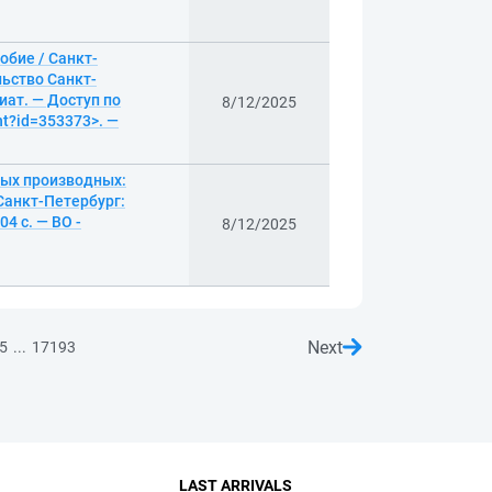
обие / Санкт-
льство Санкт-
иат. — Доступ по
8/12/2025
nt?id=353373>. —
ных производных:
Санкт-Петербург:
4 с. — ВО -
8/12/2025
Next
...
5
17193
LAST ARRIVALS