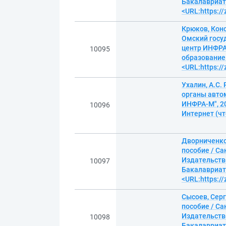
Бакалавриат.
<URL:https:/
Крюков, Конс
Омский госу
центр ИНФРА-
10095
образование.
<URL:https:/
Ухалин, А.С
органы автом
ИНФРА-М", 20
10096
Интернет (чт
Дворниченко
пособие / Са
Издательство
10097
Бакалавриат.
<URL:https:/
Сысоев, Сер
пособие / Са
Издательство
10098
Бакалавриат.