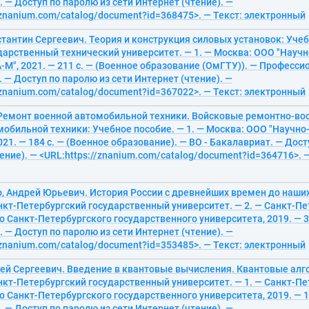
 — Доступ по паролю из сети Интернет (чтение). —
/znanium.com/catalog/document?id=368475>. — Текст: электронный
тантин Сергеевич. Теория и конструкция силовых установок: Учеб
дарственный технический университет. — 1. — Москва: ООО "Науч
М", 2021. — 211 с. — (Военное образование (ОмГТУ)). — Професс
 — Доступ по паролю из сети Интернет (чтение). —
/znanium.com/catalog/document?id=367022>. — Текст: электронный
. Ремонт военной автомобильной техники. Войсковые ремонтно-в
обильной техники: Учебное пособие. — 1. — Москва: ООО "Научно
21. — 184 с. — (Военное образование). — ВО - Бакалавриат. — Дост
ение). — <URL:https://znanium.com/catalog/document?id=364716>. 
, Андрей Юрьевич. История России с древнейших времен до наших
нкт-Петербургский государственный университет. — 2. — Санкт-Пе
 Санкт-Петербургского государственного университета, 2019. — 36
 — Доступ по паролю из сети Интернет (чтение). —
/znanium.com/catalog/document?id=353485>. — Текст: электронный
гей Сергеевич. Введение в квантовые вычисления. Квантовые ал
нкт-Петербургский государственный университет. — 1. — Санкт-Пе
 Санкт-Петербургского государственного университета, 2019. — 14
 — Доступ по паролю из сети Интернет (чтение). —