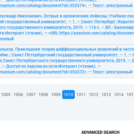
/znanium.com/catalog/document?id=353374>. — Текст: электронный
ександр Николаевич. Острые и хронические лейкозы: Учебное пос
й государственный университет. — 1. — Санкт-Петербург: Издате
го государственного университета, 2019. — 116 с. — ВО - Бакалавр
ти Интернет (чтение). — <URL:https://znanium.com/catalog/docume
тронный
олькер. Прикладная теория дифференциальных уравнений в част
бие / Санкт-Петербургский государственный университет. — 1. — 
 Санкт-Петербургского государственного университета, 2019. — 20
 — Доступ по паролю из сети Интернет (чтение). —
/znanium.com/catalog/document?id=353372>. — Текст: электронный
1005
1006
1007
1008
1009
1010
1011
1012
1013
1014
101
ADVANCED SEARCH