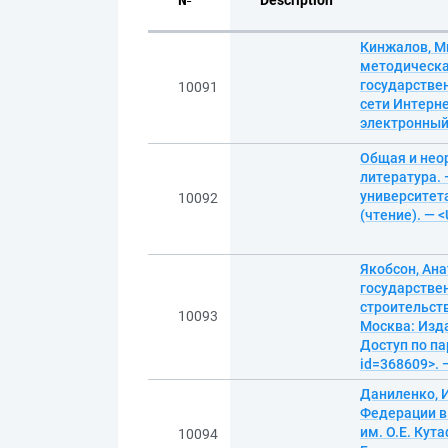
№
Description
Кинжалов, М
методическая
государствен
10091
сети Интерне
электронны
Общая и нео
литература. 
университета
10092
(чтение). — 
Якобсон, Ан
государстве
строительств
10093
Москва: Изда
Доступ по па
id=368609>. 
Даниленко, 
Федерации в
им. О.Е. Кут
10094