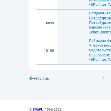
<URL:https:/
Богданов, Ал
Петербургски
Петербургско
10099
паролю из се
Текст: элек
Райтманн, Ф
Учебное посо
Издательство
10100
Специалитет.
<URL:https:/
Previous
...
1
©
SPbPU
, 1996-2026