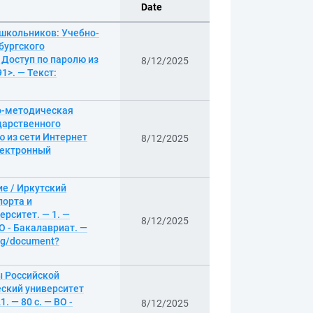
Date
 школьников: Учебно-
бургского
 Доступ по паролю из
8/12/2025
1>. — Текст:
о-методическая
ударственного
ю из сети Интернет
8/12/2025
электронный
е / Иркутский
порта и
рситет. — 1. —
8/12/2025
О - Бакалавриат. —
log/document?
ы Российской
еский университет
 — 80 с. — ВО -
8/12/2025