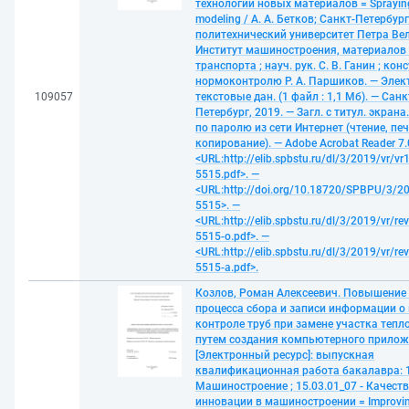
технологии новых материалов = Sprayin
modeling / А. А. Бетков; Санкт-Петербур
политехнический университет Петра Ве
Институт машиностроения, материалов
транспорта ; науч. рук. С. В. Ганин ; кон
нормоконтролю Р. А. Паршиков. — Элек
109057
текстовые дан. (1 файл : 1,1 Мб). — Санк
Петербург, 2019. — Загл. с титул. экрана
по паролю из сети Интернет (чтение, печ
копирование). — Adobe Acrobat Reader 7.
<URL:http://elib.spbstu.ru/dl/3/2019/vr/vr
5515.pdf>. —
<URL:http://doi.org/10.18720/SPBPU/3/20
5515>. —
<URL:http://elib.spbstu.ru/dl/3/2019/vr/re
5515-o.pdf>. —
<URL:http://elib.spbstu.ru/dl/3/2019/vr/re
5515-a.pdf>.
Козлов, Роман Алексеевич. Повышение
процесса сбора и записи информации о
контроле труб при замене участка тепло
путем создания компьютерного прило
[Электронный ресурс]: выпускная
квалификационная работа бакалавра: 1
Машиностроение ; 15.03.01_07 - Качеств
инновации в машиностроении = Improvin