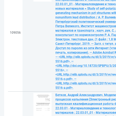
22.03.01_01 - Материаловедение и техн
новых материалов = Study of self-polariz
generating mechanism in pzt structures wit
nonuniform lead distribution / А. Р. Валее
Петербургский политехнический универ
Петра Великого, Институт машинострое
материалов и транспорта ; науч. рук. С. 
109056
консультант по нормоконтролю Р. А. П
Электрон. текстовые дан. (1 файл : 1,8 М
Санкт-Петербург, 2019. — Загл. с титул. 
Доступ по паролю из сети Интернет (чте
печать, копирование). — Adobe Acrobat R
— <URL:http://elib.spbstu.ru/dl/3/2019/vr/
5516.pdf>. —
<URL:http://doi.org/10.18720/SPBPU/3/20
5516>. —
<URL:http://elib.spbstu.ru/dl/3/2019/vr/re
5516-o.pdf>. —
<URL:http://elib.spbstu.ru/dl/3/2019/vr/re
5516-a.pdf>.
Бетков, Андрей Александрович. Модел
процессов напыления [Электронный рес
выпускная квалификационная работа б
22.03.01 - Материаловедение и техноло
материалов ; 22.03.01_01 - Материалове