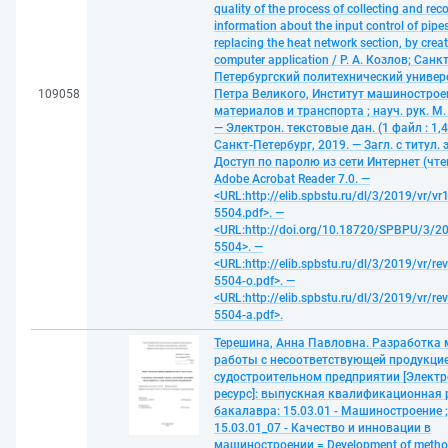
quality of the process of collecting and rec
information about the input control of pip
replacing the heat network section, by crea
computer application / Р. А. Козлов; Санкт
Петербургский политехнический универ
109058
Петра Великого, Институт машинострое
материалов и транспорта ; науч. рук. М.
— Электрон. текстовые дан. (1 файл : 1,4
Санкт-Петербург, 2019. — Загл. с титул. 
Доступ по паролю из сети Интернет (чте
Adobe Acrobat Reader 7.0. —
<URL:http://elib.spbstu.ru/dl/3/2019/vr/vr
5504.pdf>. —
<URL:http://doi.org/10.18720/SPBPU/3/20
5504>. —
<URL:http://elib.spbstu.ru/dl/3/2019/vr/re
5504-o.pdf>. —
<URL:http://elib.spbstu.ru/dl/3/2019/vr/re
5504-a.pdf>.
Терешина, Анна Павловна. Разработка 
работы с несоответствующей продукцие
судостроительном предприятии [Элект
ресурс]: выпускная квалификационная 
бакалавра: 15.03.01 - Машиностроение ;
15.03.01_07 - Качество и инновации в
машиностроении = Development of metho