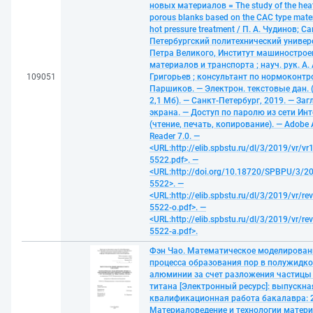
новых материалов = The study of the heat
porous blanks based on the CAC type mater
hot pressure treatment / П. А. Чудинов; Са
Петербургский политехнический универ
Петра Великого, Институт машинострое
материалов и транспорта ; науч. рук. А. 
109051
Григорьев ; консультант по нормоконтро
Паршиков. — Электрон. текстовые дан. (
2,1 Мб). — Санкт-Петербург, 2019. — Загл
экрана. — Доступ по паролю из сети Ин
(чтение, печать, копирование). — Adobe 
Reader 7.0. —
<URL:http://elib.spbstu.ru/dl/3/2019/vr/vr
5522.pdf>. —
<URL:http://doi.org/10.18720/SPBPU/3/20
5522>. —
<URL:http://elib.spbstu.ru/dl/3/2019/vr/re
5522-o.pdf>. —
<URL:http://elib.spbstu.ru/dl/3/2019/vr/re
5522-a.pdf>.
Фэн Чао. Математическое моделирован
процесса образования пор в полужидк
алюминии за счет разложения частицы
титана [Электронный ресурс]: выпускна
квалификационная работа бакалавра: 2
Материаловедение и технологии матери