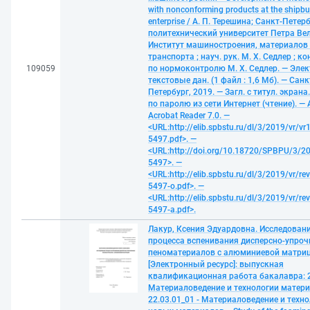
with nonconforming products at the shipbu
enterprise / А. П. Терешина; Санкт-Петер
политехнический университет Петра Ве
Институт машиностроения, материалов
транспорта ; науч. рук. М. Х. Седлер ; к
109059
по нормоконтролю М. Х. Седлер. — Элек
текстовые дан. (1 файл : 1,6 Мб). — Санк
Петербург, 2019. — Загл. с титул. экрана
по паролю из сети Интернет (чтение). —
Acrobat Reader 7.0. —
<URL:http://elib.spbstu.ru/dl/3/2019/vr/vr
5497.pdf>. —
<URL:http://doi.org/10.18720/SPBPU/3/20
5497>. —
<URL:http://elib.spbstu.ru/dl/3/2019/vr/re
5497-o.pdf>. —
<URL:http://elib.spbstu.ru/dl/3/2019/vr/re
5497-a.pdf>.
Лакур, Ксения Эдуардовна. Исследован
процесса вспенивания дисперсно-упро
пеноматериалов с алюминиевой матри
[Электронный ресурс]: выпускная
квалификационная работа бакалавра: 2
Материаловедение и технологии матери
22.03.01_01 - Материаловедение и техн