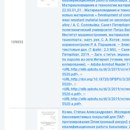
квалификационная работа бакалавра: 2
Материаловедение и технологии матери
22.03.01_01 - Материаловедение и техн
новых материалов = Development of com
wear-resistant material based on secondar
alloy / А. С. Соловьёва; Санкт-Петербур
политехнический университет Петра Ве
Институт машиностроения, материалов
транспорта ; науч. рук. С. А. Котов ; кон
109053
нормоконтролю Р. А. Паршиков. — Элек
текстовые дан. (1 файл : 2,3 Мб). — Санк
Петербург, 2019. — Загл. с титул. экрана
по паролю из сети Интернет (чтение, печ
копирование). — Adobe Acrobat Reader 7.
<URL:http://elib.spbstu.ru/dl/3/2019/vr/vr
5520.pdf>. —
<URL:http://doi.org/10.18720/SPBPU/3/20
5520>. —
<URL:http://elib.spbstu.ru/dl/3/2019/vr/re
5520-o.pdf>. —
<URL:http://elib.spbstu.ru/dl/3/2019/vr/re
5520-a.pdf>.
Кузин, Степан Александрович. Исследо
биосовместимых покрытий для ITAP-
протезирования [Электронный ресурс]:
квалификационная работа бакалавра: 2