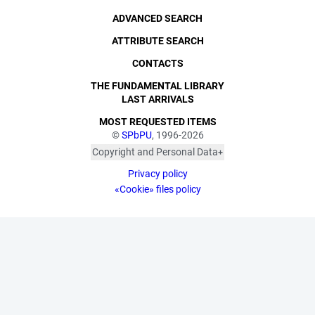
ADVANCED SEARCH
ATTRIBUTE SEARCH
CONTACTS
THE FUNDAMENTAL LIBRARY
LAST ARRIVALS
MOST REQUESTED ITEMS
©
SPbPU
, 1996-2026
Copyright and Personal Data
The photographs are
Privacy policy
published with the
consent of the individuals
«Cookie» files policy
depicted, in accordance
with the requirements of
personal data legislation.
Pursuant to Art. 152.1 of
the Civil Code of the
Russian Federation
("Protection of a Citizen's
Image"), all photographic
materials are protected