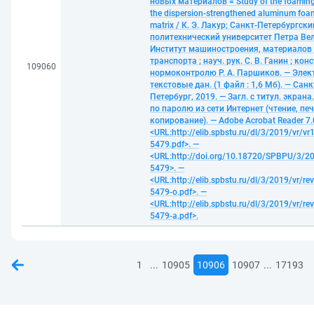
новых материалов = Study of the foaming
the dispersion-strengthened aluminum foa
matrix / К. Э. Лакур; Санкт-Петербургски
политехнический университет Петра Ве
Институт машиностроения, материалов
транспорта ; науч. рук. С. В. Ганин ; кон
109060
нормоконтролю Р. А. Паршиков. — Элек
текстовые дан. (1 файл : 1,6 Мб). — Санк
Петербург, 2019. — Загл. с титул. экрана
по паролю из сети Интернет (чтение, печ
копирование). — Adobe Acrobat Reader 7.
<URL:http://elib.spbstu.ru/dl/3/2019/vr/vr
5479.pdf>. —
<URL:http://doi.org/10.18720/SPBPU/3/20
5479>. —
<URL:http://elib.spbstu.ru/dl/3/2019/vr/re
5479-o.pdf>. —
<URL:http://elib.spbstu.ru/dl/3/2019/vr/re
5479-a.pdf>.
...
...
1
10905
10906
10907
17193