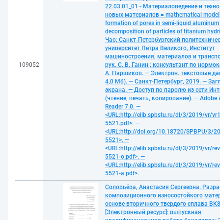
22.03.01_01 - Материаловедение и техн
новых материалов = mathematical modeli
formation of pores in semi-liquid aluminum
decomposition of particles of titanium hydr
Чао; Санкт-Петербургский политехниче
университет Петра Великого, Институт
машиностроения, материалов и транспор
109052
рук. С. В. Ганин ; консультант по нормо
А. Паршиков. — Электрон. текстовые дан
4,0 Мб). — Санкт-Петербург, 2019. — Загл
экрана. — Доступ по паролю из сети Ин
(чтение, печать, копирование). — Adobe 
Reader 7.0. —
<URL:http://elib.spbstu.ru/dl/3/2019/vr/vr
5521.pdf>. —
<URL:http://doi.org/10.18720/SPBPU/3/20
5521>. —
<URL:http://elib.spbstu.ru/dl/3/2019/vr/re
5521-o.pdf>. —
<URL:http://elib.spbstu.ru/dl/3/2019/vr/re
5521-a.pdf>.
Соловьёва, Анастасия Сергеевна. Разр
композиционного износостойкого мате
основе вторичного твердого сплава ВК
[Электронный ресурс]: выпускная