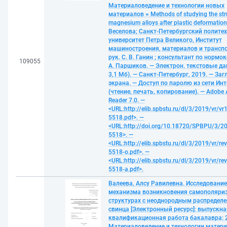
Материаловедение и технологии новых
материалов = Methods of studying the str
magnesium alloys after plastic deformation 
Веселова; Санкт-Петербургский полите
университет Петра Великого, Институт
машиностроения, материалов и транспор
рук. С. В. Ганин ; консультант по нормо
109055
А. Паршиков. — Электрон. текстовые дан
3,1 Мб). — Санкт-Петербург, 2019. — Загл
экрана. — Доступ по паролю из сети Ин
(чтение, печать, копирование). — Adobe 
Reader 7.0. —
<URL:http://elib.spbstu.ru/dl/3/2019/vr/vr
5518.pdf>. —
<URL:http://doi.org/10.18720/SPBPU/3/20
5518>. —
<URL:http://elib.spbstu.ru/dl/3/2019/vr/re
5518-o.pdf>. —
<URL:http://elib.spbstu.ru/dl/3/2019/vr/re
5518-a.pdf>.
Валеева, Алсу Равилевна. Исследование
механизма возникновения самополяриз
структурах с неоднородным распредел
свинца [Электронный ресурс]: выпускна
квалификационная работа бакалавра: 2
Материаловедение и технологии матери