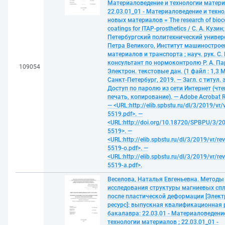
Материаловедение и технологии матери
22.03.01_01 - Материаловедение и техн
новых материалов = The research of bioc
coatings for ITAP-prosthetics / С. А. Кузин
Петербургский политехнический универ
Петра Великого, Институт машинострое
материалов и транспорта ; науч. рук. С. 
консультант по нормоконтролю Р. А. П
109054
Электрон. текстовые дан. (1 файл : 1,3 М
Санкт-Петербург, 2019. — Загл. с титул. 
Доступ по паролю из сети Интернет (чте
печать, копирование). — Adobe Acrobat R
— <URL:http://elib.spbstu.ru/dl/3/2019/vr/
5519.pdf>. —
<URL:http://doi.org/10.18720/SPBPU/3/20
5519>. —
<URL:http://elib.spbstu.ru/dl/3/2019/vr/re
5519-o.pdf>. —
<URL:http://elib.spbstu.ru/dl/3/2019/vr/re
5519-a.pdf>.
Веселова, Наталья Евгеньевна. Методы
исследования структуры магниевых сп
после пластической деформации [Элек
ресурс]: выпускная квалификационная 
бакалавра: 22.03.01 - Материаловедени
технологии материалов ; 22.03.01_01 -