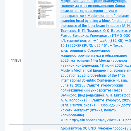
Модернизация лазерной сканирующей
головки за счет использования блока
изменения хода лазерного луча в
пространстве = Modernization of the laser
scanning head by using a block for changin
the course of the laser beam in space / М. Н.
Ткаченко, К. П. Помпеев, О. С. Васильев, А
Рамос-Веласкес; Университет ИТМО, ООО
«Лазерный центр». — 1 файл (992 КБ). — D
10.18720/SPBPU/2/id25-151. — Текст:
электронный // Современное
машиностроение: наука и образование
11859
2025: материалы 14-й Международной
научной конференции, 18 июня 2025 года
Modern Mechanical Engineering: Science an
Education 2025: proceedings of the 14th
International Scientific Conference, Russia,
June 18, 2025 / Санкт-Петербургский
политехнический университет Петра
Великого; [под редакцией: А. Н. Евграфов
А. А. Поповича]. – Санкт-Петербург, 2025
Загл. с титул. экрана. — Свободный досту
из сети Интернет (чтение, печать,
копирование). —
<URL:http://elib.spbstu.ru/dl/2/id25-151.pdf
Архитектура ОС UNIX: учебное пособие / В