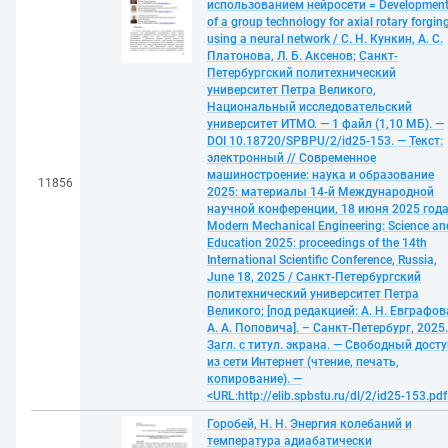
использованием нейросети = Developmen
of a group technology for axial rotary forgin
using a neural network / С. Н. Кункин, А. С.
Платонова, Л. Б. Аксенов; Санкт-
Петербургский политехнический
университет Петра Великого,
Национальный исследовательский
университет ИТМО. — 1 файл (1,10 МБ). —
DOI 10.18720/SPBPU/2/id25-153. — Текст:
электронный // Современное
машиностроение: наука и образование
11856
2025: материалы 14-й Международной
научной конференции, 18 июня 2025 года
Modern Mechanical Engineering: Science an
Education 2025: proceedings of the 14th
International Scientific Conference, Russia,
June 18, 2025 / Санкт-Петербургский
политехнический университет Петра
Великого; [под редакцией: А. Н. Евграфов
А. А. Поповича]. – Санкт-Петербург, 2025
Загл. с титул. экрана. — Свободный досту
из сети Интернет (чтение, печать,
копирование). —
<URL:http://elib.spbstu.ru/dl/2/id25-153.pdf
Горобей, Н. Н. Энергия колебаний и
температура адиабатически