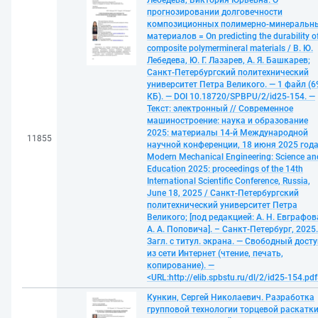
Лебедева, Виктория Юрьевна. О
прогнозировании долговечности
композиционных полимерно-минеральн
материалов = On predicting the durability o
composite polymermineral materials / В. Ю.
Лебедева, Ю. Г. Лазарев, А. Я. Башкарев;
Санкт-Петербургский политехнический
университет Петра Великого. — 1 файл (6
КБ). — DOI 10.18720/SPBPU/2/id25-154. —
Текст: электронный // Современное
машиностроение: наука и образование
2025: материалы 14-й Международной
11855
научной конференции, 18 июня 2025 года
Modern Mechanical Engineering: Science an
Education 2025: proceedings of the 14th
International Scientific Conference, Russia,
June 18, 2025 / Санкт-Петербургский
политехнический университет Петра
Великого; [под редакцией: А. Н. Евграфов
А. А. Поповича]. – Санкт-Петербург, 2025
Загл. с титул. экрана. — Свободный досту
из сети Интернет (чтение, печать,
копирование). —
<URL:http://elib.spbstu.ru/dl/2/id25-154.pdf
Кункин, Сергей Николаевич. Разработка
групповой технологии торцевой раскатки