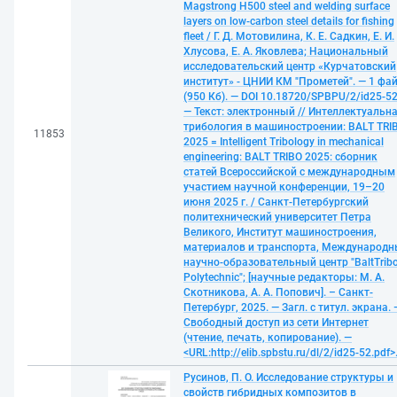
Magstrong H500 steel and welding surface
layers on low-carbon steel details for fishing
fleet / Г. Д. Мотовилина, К. Е. Садкин, Е. И.
Хлусова, Е. А. Яковлева; Национальный
исследовательский центр «Курчатовский
институт» - ЦНИИ КМ "Прометей". — 1 фа
(950 Кб). — DOI 10.18720/SPBPU/2/id25-52
— Текст: электронный // Интеллектуальн
трибология в машиностроении: BALT TRI
11853
2025 = Intelligent Tribology in mechanical
engineering: BALT TRIBO 2025: сборник
статей Всероссийской с международным
участием научной конференции, 19–20
июня 2025 г. / Санкт-Петербургский
политехнический университет Петра
Великого, Институт машиностроения,
материалов и транспорта, Международ
научно-образовательный центр "BaltTribo
Polytechnic"; [научные редакторы: М. А.
Скотникова, А. А. Попович]. – Санкт-
Петербург, 2025. — Загл. с титул. экрана. 
Свободный доступ из сети Интернет
(чтение, печать, копирование). —
<URL:http://elib.spbstu.ru/dl/2/id25-52.pdf>
Русинов, П. О. Исследование структуры и
свойств гибридных композитов в