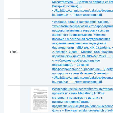
Магистратура. — Доступ по паролю из се
Интернет (чтение). —
<URL:https://znanium.com/catalog/docume
id=380403>. — Текст: электронный
Чебакова, Галина Викторовна. Основы
технологии переработки и товароведени
продовольственных товаров из сырья
животного происхождения: Учебное
пособие / Московская государственная
академия ветеринарной медицины и
биотехнологии - МВА им. К.И. Скрябина. 
11852
2, перераб. и доп. — Москва: ООО "Научно
издательский центр ИНФРА-М", 2022. — 3
с. — (Среднее профессиональное
образование). — Среднее
профессиональное образование. — Досту
по паролю из сети Интернет (чтение). —
<URL:https://znanium.com/catalog/docume
id=390064>. — Текст: электронный
Исследование износостойкости листовог
проката из стали Magstrong H500 и
материала наплавок на детали из
низкоуглеродистой стали,
предназначенные для рыбопромыслово
флота = The wear resistance research of rol