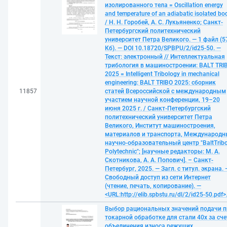
изолированного тела = Oscillation energy
and temperature of an adiabatic isolated bo
/ Н. Н. Горобей, А. С. Лукьяненко; Санкт-
Петербургский политехнический
университет Петра Великого. — 1 файл (5
Кб). — DOI 10.18720/SPBPU/2/id25-50. —
Текст: электронный // Интеллектуальная
трибология в машиностроении: BALT TRI
2025 = Intelligent Tribology in mechanical
engineering: BALT TRIBO 2025: сборник
11857
статей Всероссийской с международным
участием научной конференции, 19–20
июня 2025 г. / Санкт-Петербургский
политехнический университет Петра
Великого, Институт машиностроения,
материалов и транспорта, Международ
научно-образовательный центр "BaltTribo
Polytechnic"; [научные редакторы: М. А.
Скотникова, А. А. Попович]. – Санкт-
Петербург, 2025. — Загл. с титул. экрана. 
Свободный доступ из сети Интернет
(чтение, печать, копирование). —
<URL:http://elib.spbstu.ru/dl/2/id25-50.pdf>
Выбор рациональных значений подачи п
токарной обработке для стали 40х за сче
объединения износа режущих