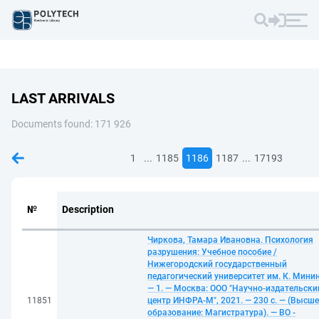
LAST ARRIVALS
Documents found: 171 926
...
...
1
1185
1186
1187
17193
№
Description
Чиркова, Тамара Ивановна. Психология
разрушения: Учебное пособие /
Нижегородский государственный
педагогический университет им. К. Минин
— 1. — Москва: ООО "Научно-издательски
11851
центр ИНФРА-М", 2021. — 230 с. — (Высше
образование: Магистратура). — ВО -