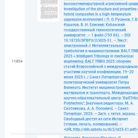
высокотемпературной агрессивной среде
Investigation of the structure and properties 
hybrid composites in a high-temperature
aggressive environment / П. О. Русинов, Г. В
Курапов, В. Н. Елисеев; Кубанский
государственный технологический
университет. — 1 файл (759 Кб). — DOI
10.18720/SPBPU/2/id25-51. — Текст:
электронный // Интеллектуальная
трибология в машиностроении: BALT TRI
2025 = Intelligent Tribology in mechanical
11854
engineering: BALT TRIBO 2025: сборник
статей Всероссийской с международным
участием научной конференции, 19–20
июня 2025 г. / Санкт-Петербургский
политехнический университет Петра
Великого, Институт машиностроения,
материалов и транспорта, Международ
научно-образовательный центр "BaltTribo
Polytechnic"; [научные редакторы: М. А.
Скотникова, А. А. Попович]. – Санкт-
Петербург, 2025. — Загл. с титул. экрана. 
Свободный доступ из сети Интернет
(чтение, печать, копирование). —
<URL:http://elib.spbstu.ru/dl/2/id25-51.pdf>