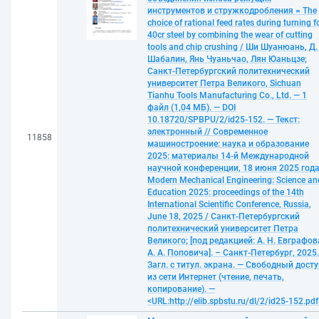
инструментов и стружкодробления = The
choice of rational feed rates during turning f
40cr steel by combining the wear of cutting
tools and chip crushing / Ши Шуанюань, Д.
Шабалин, Янь Чуаньчао, Лян Юаньцзе;
Санкт-Петербургский политехнический
университет Петра Великого, Sichuan
Tianhu Tools Manufacturing Co., Ltd. — 1
файл (1,04 МБ). — DOI
10.18720/SPBPU/2/id25-152. — Текст:
электронный // Современное
11858
машиностроение: наука и образование
2025: материалы 14-й Международной
научной конференции, 18 июня 2025 года
Modern Mechanical Engineering: Science an
Education 2025: proceedings of the 14th
International Scientific Conference, Russia,
June 18, 2025 / Санкт-Петербургский
политехнический университет Петра
Великого; [под редакцией: А. Н. Евграфов
А. А. Поповича]. – Санкт-Петербург, 2025
Загл. с титул. экрана. — Свободный досту
из сети Интернет (чтение, печать,
копирование). —
<URL:http://elib.spbstu.ru/dl/2/id25-152.pdf