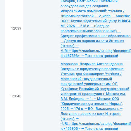
Кокорин, Олег Янович. Системы и
оборудование для создания
микроклимата помещений: Учебник /
Леноблэнергострой. — 2, испр. — Москва:
ООО "Научно-издательский центр ИНФРА
М", 2026. — 218 с. — (Среднее
12039
профессиональное образование). —
Среднее профессиональное образование.
— Доступ по паролю из сети Интернет
(чтение). —
<URL:https://znanium.ru/catalog/document
id=467898>. — Текст: электронный
Морозова, Людмила Александровна.
Введение в юридическую профессию:
Учебник для бакалавров: Учебник /
Московский государственный
юридический университет им. О.Е.
Кутафина; Российский государственный
университет правосудия г. Москва им.
12040
В.М. Лебедева. — 1. — Москва: ООО
"Юридическое издательство Норма",
2025. — 176 с. — ВО - Бакалавриат. —
Доступ по паролю из сети Интернет
(чтение). —
<URL:https://znanium.ru/catalog/document
id=455905>. — Текст: электронный