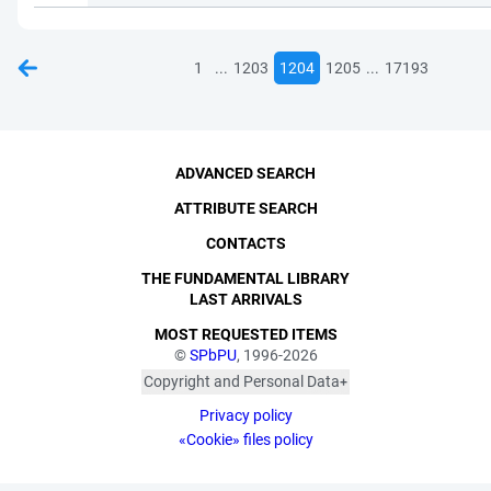
...
...
1
1203
1204
1205
17193
ADVANCED SEARCH
ATTRIBUTE SEARCH
CONTACTS
THE FUNDAMENTAL LIBRARY
LAST ARRIVALS
MOST REQUESTED ITEMS
©
SPbPU
, 1996-2026
Copyright and Personal Data
The photographs are
Privacy policy
published with the
consent of the individuals
«Cookie» files policy
depicted, in accordance
with the requirements of