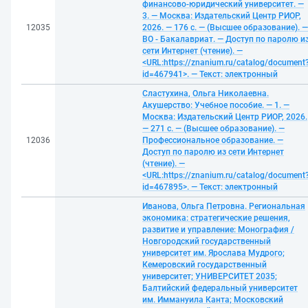
финансово-юридический университет. —
3. — Москва: Издательский Центр РИОР,
12035
2026. — 176 с. — (Высшее образование). —
ВО - Бакалавриат. — Доступ по паролю и
сети Интернет (чтение). —
<URL:https://znanium.ru/catalog/document
id=467941>. — Текст: электронный
Сластухина, Ольга Николаевна.
Акушерство: Учебное пособие. — 1. —
Москва: Издательский Центр РИОР, 2026.
— 271 с. — (Высшее образование). —
12036
Профессиональное образование. —
Доступ по паролю из сети Интернет
(чтение). —
<URL:https://znanium.ru/catalog/document
id=467895>. — Текст: электронный
Иванова, Ольга Петровна. Региональная
экономика: стратегические решения,
развитие и управление: Монография /
Новгородский государственный
университет им. Ярослава Мудрого;
Кемеровский государственный
университет; УНИВЕРСИТЕТ 2035;
Балтийский федеральный университет
им. Иммануила Канта; Московский