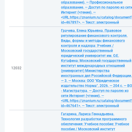
образование). — Профессиональное
образование. — Доступ по паролю из сет
Интернет (чтение). —
<URL:https://znanium.ru/catalog/document
id=467897>. — Текст: электронный
Грачева, Елена Юрьевна. Правовое
регулирование финансового контроля.
Виды, формы и методы финансового
контроля и надзора: Учебник /
Московский государственный
юридический университет им. О.Е.
Кутафина; Московский государственный
институт международных отношений
12032
(университет) Министерства
иностранных дел Российской Федерации.
— 3. — Москва: ООО "Юридическое
издательство Норма", 2026. — 204 с. — ВО
- Магистратура. — Доступ по паролю из
сети Интернет (чтение). —
<URL:https://znanium.ru/catalog/document
id=467641>. — Текст: электронный
Гагарина, Лариса Геннадьевна.
Технология разработки программного
обеспечения: Учебное пособие: Учебное
пособие / Московский институт