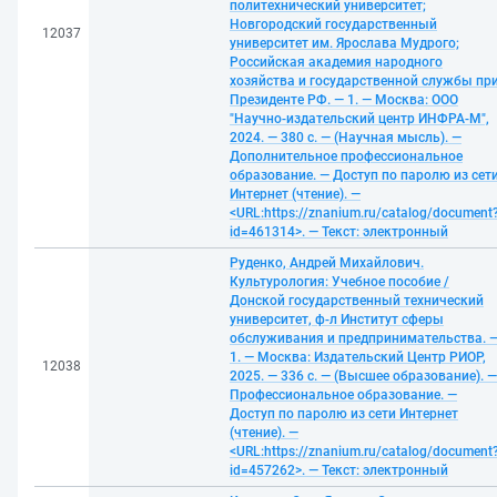
политехнический университет;
Новгородский государственный
12037
университет им. Ярослава Мудрого;
Российская академия народного
хозяйства и государственной службы пр
Президенте РФ. — 1. — Москва: ООО
"Научно-издательский центр ИНФРА-М",
2024. — 380 с. — (Научная мысль). —
Дополнительное профессиональное
образование. — Доступ по паролю из сет
Интернет (чтение). —
<URL:https://znanium.ru/catalog/document
id=461314>. — Текст: электронный
Руденко, Андрей Михайлович.
Культурология: Учебное пособие /
Донской государственный технический
университет, ф-л Институт сферы
обслуживания и предпринимательства. 
1. — Москва: Издательский Центр РИОР,
12038
2025. — 336 с. — (Высшее образование). —
Профессиональное образование. —
Доступ по паролю из сети Интернет
(чтение). —
<URL:https://znanium.ru/catalog/document
id=457262>. — Текст: электронный