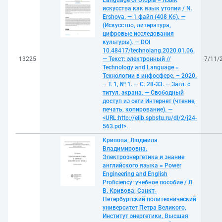
Language of Utopia = Язык
искусства как язык утопии / N.
Ershova. — 1 файл (408 Кб). —
(Искусство, литература,
цифровые исследования
культуры). — DOI
10.48417/technolang.2020.01.06.
13225
— Текст: электронный //
7/11/
Technology and Language =
Технологии в инфосфере. – 2020.
– Т. 1, № 1. — С. 28-33. — Загл. с
титул. экрана. — Свободный
доступ из сети Интернет (чтение,
печать, копирование). —
<URL:http://elib.spbstu.ru/dl/2/j24-
563.pdf>.
Кривова, Людмила
Владимировна.
Электроэнергетика и знание
английского языка = Power
Engineering and English
Proficiency: учебное пособие / Л.
В. Кривова; Санкт-
Петербургский политехнический
университет Петра Великого,
Институт энергетики, Высшая