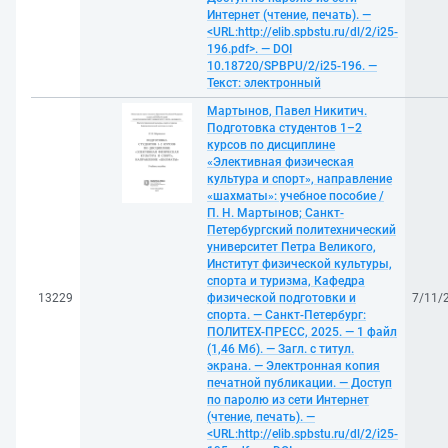
Интернет (чтение, печать). —
<URL:http://elib.spbstu.ru/dl/2/i25-
196.pdf>. — DOI
10.18720/SPBPU/2/i25-196. —
Текст: электронный
Мартынов, Павел Никитич.
Подготовка студентов 1–2
курсов по дисциплине
«Элективная физическая
культура и спорт», направление
«шахматы»: учебное пособие /
П. Н. Мартынов; Санкт-
Петербургский политехнический
университет Петра Великого,
Институт физической культуры,
спорта и туризма, Кафедра
13229
физической подготовки и
7/11/
спорта. — Санкт-Петербург:
ПОЛИТЕХ-ПРЕСС, 2025. — 1 файл
(1,46 Мб). — Загл. с титул.
экрана. — Электронная копия
печатной публикации. — Доступ
по паролю из сети Интернет
(чтение, печать). —
<URL:http://elib.spbstu.ru/dl/2/i25-