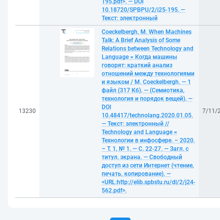
195.pdf>. — DOI
10.18720/SPBPU/2/i25-195. —
Текст: электронный
Coeckelbergh, M. When Machines
Talk: A Brief Analysis of Some
Relations between Technology and
Language = Когда машины
говорят: краткий анализ
отношений между технологиями
и языком / M. Coeckelbergh. — 1
файл (317 Кб). — (Семиотика,
технология и порядок вещей). —
DOI
13230
7/11/
10.48417/technolang.2020.01.05.
— Текст: электронный //
Technology and Language =
Технологии в инфосфере. – 2020.
– Т. 1, № 1. — С. 22-27. — Загл. с
титул. экрана. — Свободный
доступ из сети Интернет (чтение,
печать, копирование). —
<URL:http://elib.spbstu.ru/dl/2/j24-
562.pdf>.