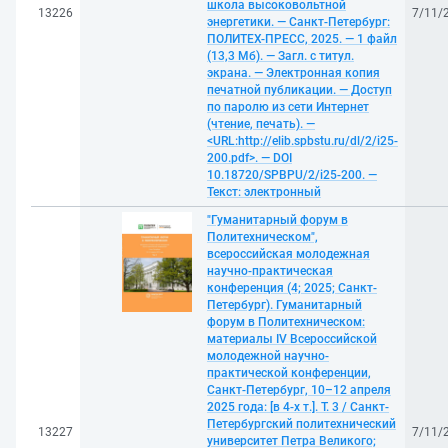
школа высоковольтной
13226
7/11/
энергетики. — Санкт-Петербург:
ПОЛИТЕХ-ПРЕСС, 2025. — 1 файл
(13,3 Мб). — Загл. с титул.
экрана. — Электронная копия
печатной публикации. — Доступ
по паролю из сети Интернет
(чтение, печать). —
<URL:http://elib.spbstu.ru/dl/2/i25-
200.pdf>. — DOI
10.18720/SPBPU/2/i25-200. —
Текст: электронный
"Гуманитарный форум в
Политехническом",
всероссийская молодежная
научно-практическая
конференция (4; 2025; Санкт-
Петербург). Гуманитарный
форум в Политехническом:
материалы IV Всероссийской
молодежной научно-
практической конференции,
Санкт-Петербург, 10–12 апреля
2025 года: [в 4-х т.]. Т. 3 / Санкт-
Петербургский политехнический
13227
7/11/
университет Петра Великого;