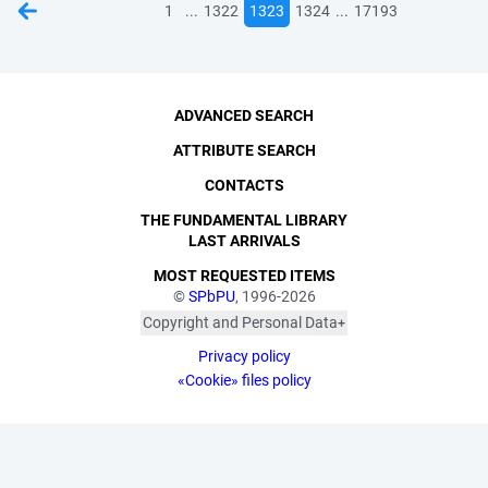
...
...
1
1322
1323
1324
17193
ADVANCED SEARCH
ATTRIBUTE SEARCH
CONTACTS
THE FUNDAMENTAL LIBRARY
LAST ARRIVALS
MOST REQUESTED ITEMS
©
SPbPU
, 1996-2026
Copyright and Personal Data
The photographs are
Privacy policy
published with the
consent of the individuals
«Cookie» files policy
depicted, in accordance
with the requirements of
personal data legislation.
Pursuant to Art. 152.1 of
the Civil Code of the