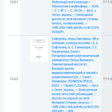
13221
Technology and Language =
7/11/
Технологии в инфосфере. – 2020.
– Т. 1, № 1. — С. 34-36. — Загл. с
титул. экрана. — Свободный
доступ из сети Интернет (чтение,
печать, копирование). —
<URL:http://elib.spbstu.ru/dl/2/j24-
564.pdf>.
Сафонова, Анна Сергеевна. GR и
лоббизм: учебное пособие / А. С.
Сафонова, А. С. Гомелаури, Т. С.
Тараканова; Санкт-
Петербургский политехнический
университет Петра Великого,
Гуманитарный институт,
Высшая школа
медиакоммуникаций и связей с
общественностью. — Санкт-
13222
7/11/
Петербург: ПОЛИТЕХ-ПРЕСС,
2025. — 1 файл (1,33 Мб). — Загл.
с титул. экрана. — Электронная
копия печатной публикации. —
Доступ по паролю из сети
Интернет (чтение, печать). —
<URL:http://elib.spbstu.ru/dl/2/i25-
203.pdf>. — DOI