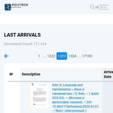
LAST ARRIVALS
Documents found: 171 924
...
...
1
1322
1323
1324
17193
Arriva
№
Description
Date
Ihde, D. Language and
Hermeneutics = Язык и
герменевтика / D. Ihde. — 1 файл
(225 Кб). — (История и
философия техники). — DOI
10.48417/technolang.2020.01.07.
— Текст: электронный //