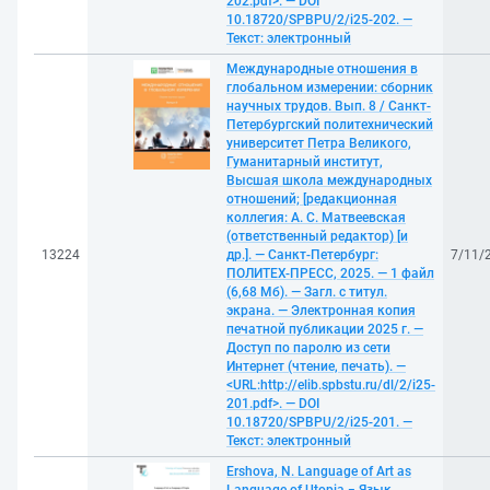
202.pdf>. — DOI
10.18720/SPBPU/2/i25-202. —
Текст: электронный
Международные отношения в
глобальном измерении: сборник
научных трудов. Вып. 8 / Санкт-
Петербургский политехнический
университет Петра Великого,
Гуманитарный институт,
Высшая школа международных
отношений; [редакционная
коллегия: А. С. Матвеевская
(ответственный редактор) [и
13224
др.]. — Санкт-Петербург:
7/11/
ПОЛИТЕХ-ПРЕСС, 2025. — 1 файл
(6,68 Мб). — Загл. с титул.
экрана. — Электронная копия
печатной публикации 2025 г. —
Доступ по паролю из сети
Интернет (чтение, печать). —
<URL:http://elib.spbstu.ru/dl/2/i25-
201.pdf>. — DOI
10.18720/SPBPU/2/i25-201. —
Текст: электронный
Ershova, N. Language of Art as