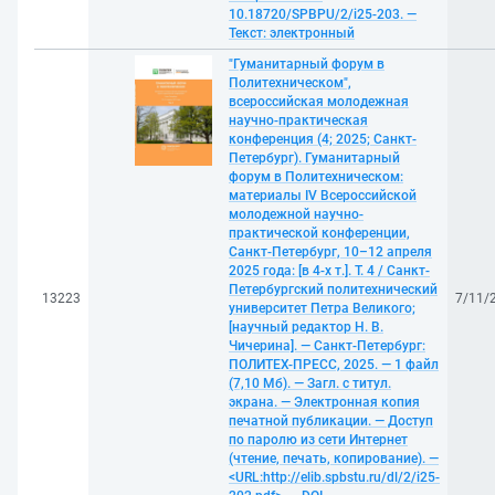
10.18720/SPBPU/2/i25-203. —
Текст: электронный
"Гуманитарный форум в
Политехническом",
всероссийская молодежная
научно-практическая
конференция (4; 2025; Санкт-
Петербург). Гуманитарный
форум в Политехническом:
материалы IV Всероссийской
молодежной научно-
практической конференции,
Санкт-Петербург, 10–12 апреля
2025 года: [в 4-х т.]. Т. 4 / Санкт-
Петербургский политехнический
13223
7/11/
университет Петра Великого;
[научный редактор Н. В.
Чичерина]. — Санкт-Петербург:
ПОЛИТЕХ-ПРЕСС, 2025. — 1 файл
(7,10 Мб). — Загл. с титул.
экрана. — Электронная копия
печатной публикации. — Доступ
по паролю из сети Интернет
(чтение, печать, копирование). —
<URL:http://elib.spbstu.ru/dl/2/i25-