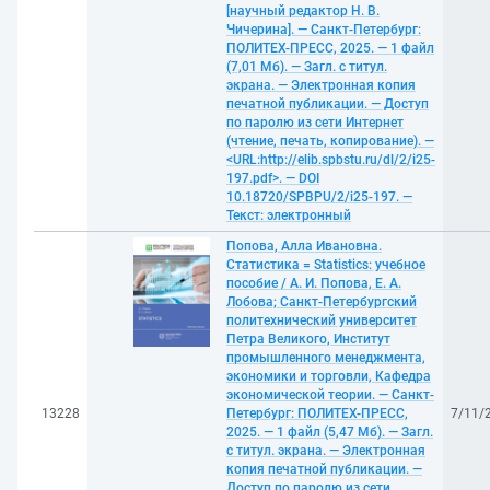
[научный редактор Н. В.
Чичерина]. — Санкт-Петербург:
ПОЛИТЕХ-ПРЕСС, 2025. — 1 файл
(7,01 Мб). — Загл. с титул.
экрана. — Электронная копия
печатной публикации. — Доступ
по паролю из сети Интернет
(чтение, печать, копирование). —
<URL:http://elib.spbstu.ru/dl/2/i25-
197.pdf>. — DOI
10.18720/SPBPU/2/i25-197. —
Текст: электронный
Попова, Алла Ивановна.
Статистика = Statistics: учебное
пособие / А. И. Попова, Е. А.
Лобова; Санкт-Петербургский
политехнический университет
Петра Великого, Институт
промышленного менеджмента,
экономики и торговли, Кафедра
экономической теории. — Санкт-
13228
Петербург: ПОЛИТЕХ-ПРЕСС,
7/11/
2025. — 1 файл (5,47 Мб). — Загл.
с титул. экрана. — Электронная
копия печатной публикации. —
Доступ по паролю из сети