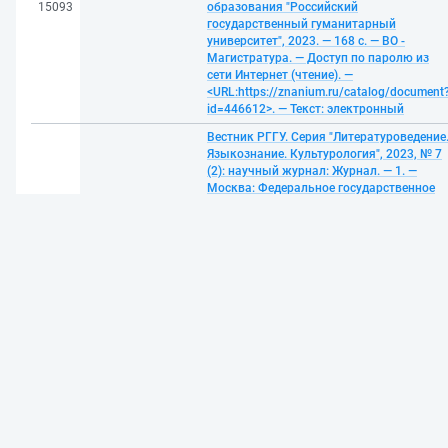
15093
образования "Российский
государственный гуманитарный
университет", 2023. — 168 с. — ВО -
Магистратура. — Доступ по паролю из
сети Интернет (чтение). —
<URL:https://znanium.ru/catalog/document
id=446612>. — Текст: электронный
Вестник РГГУ. Серия "Литературоведение
Языкознание. Культурология", 2023, № 7
(2): научный журнал: Журнал. — 1. —
Москва: Федеральное государственное
бюджетное образовательное учреждени
высшего профессионального
15094
образования "Российский
государственный гуманитарный
университет", 2023. — 158 с. — ВО -
Магистратура. — Доступ по паролю из
сети Интернет (чтение). —
<URL:https://znanium.ru/catalog/document
id=446611>. — Текст: электронный
Вестник РГГУ. Серия "Литературоведение
Языкознание. Культурология", 2023, № 7
(1): научный журнал: Журнал. — 1. —
Москва: Федеральное государственное
бюджетное образовательное учреждени