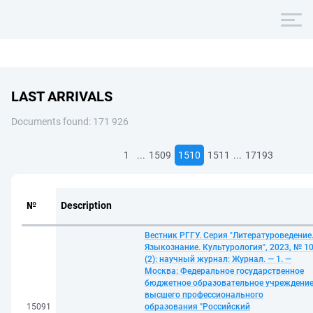
LAST ARRIVALS
Documents found: 171 926
...
...
1
1509
1510
1511
17193
№
Description
Вестник РГГУ. Серия "Литературоведение
Языкознание. Культурология", 2023, № 1
(2): научный журнал: Журнал. — 1. —
Москва: Федеральное государственное
бюджетное образовательное учреждени
высшего профессионального
15091
образования "Российский