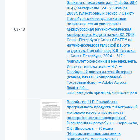
Электрон. текстовые дан. (1 файл: 85,0
КБ) // Материалы...24 - 29 ноября
2003г. [Электронный ресурс] / Санкт-
Петербургский государственный
политехнический университет.
163748
Межвузовская научно-техническая
конференция, Неделя науки (32; 2003;
Санкт-Петербург); Совет СПбГПУ по
научно-исследовательской работе
студентов; Под общ. ред. В.В. Глухова.
— Санкт-Петербург, 2004. – Ч.7 :
Факультет экономики и менеджмента.
Институт инноватики. — Ч.7. —
Свободный доступ из сети Интернет
(чтение, печать, копирование). —
Текстовый файл. — Adobe Acrobat
Reader 4.0. —
<URL:http://elib.spbstu.ru/dl/004762.pdf>.
Воробьева, Н.Е. Разработка
программного продукта "Электронный
менеджер расчета прайс-листа
полиграфического предприятия"
[Электронный ресурс] / Н.Е. Воробьева,
С.В. Широкова. — (Секция
"Информационные системы в
экономике и менеджменте"). —