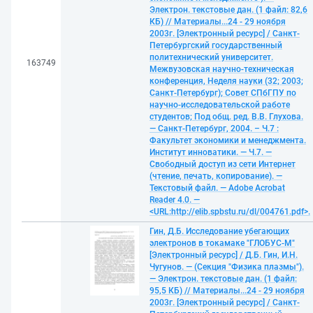
Электрон. текстовые дан. (1 файл: 82,6
КБ) // Материалы...24 - 29 ноября
2003г. [Электронный ресурс] / Санкт-
Петербургский государственный
политехнический университет.
163749
Межвузовская научно-техническая
конференция, Неделя науки (32; 2003;
Санкт-Петербург); Совет СПбГПУ по
научно-исследовательской работе
студентов; Под общ. ред. В.В. Глухова.
— Санкт-Петербург, 2004. – Ч.7 :
Факультет экономики и менеджмента.
Институт инноватики. — Ч.7. —
Свободный доступ из сети Интернет
(чтение, печать, копирование). —
Текстовый файл. — Adobe Acrobat
Reader 4.0. —
<URL:http://elib.spbstu.ru/dl/004761.pdf>.
Гин, Д.Б. Исследование убегающих
электронов в токамаке "ГЛОБУС-М"
[Электронный ресурс] / Д.Б. Гин, И.Н.
Чугунов. — (Секция "Физика плазмы").
— Электрон. текстовые дан. (1 файл:
95,5 КБ) // Материалы...24 - 29 ноября
2003г. [Электронный ресурс] / Санкт-