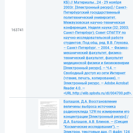
КБ) // Материалы...24 - 29 ноября
2003г. [Электронный ресурс] / Санкт-
Петербургский государственный
политехнический университет.
Межвузовская научно-техническая
конференция, Неделя науки (32; 2003;
163741
Санкт-Петербург); Совет СПбГПУ по
научно-исследовательской работе
студентов; Под общ. ред. В.В. Глухова.
– Санкт-Петербург. – 2004. – Физико-
механический факультет, физико-
технический факультет, факультет
медицинской физики и биоинженерии
[Электронный ресурс]. — Ч.4. —
Свободный доступ из сети Интернет
(чтение, печать, копирование). —
Электронный ресурс. — Adobe Acrobat
Reader 4.0. —
<URL:http://elib.spbstu.ru/dl/004700.pdf>.
Балашов, Д.А. Восстановление
величины выброса источника
радионуклида 129I по измерениям его
концентрации [Электронный ресурс] /
Д.А. Балашов, А.В. Блинов. — (Секция
"Космические исследования"). —
Электрон. текстовые дан. (1 файл: 124