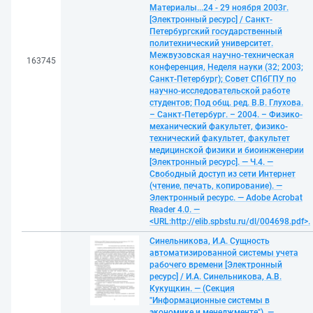
Материалы...24 - 29 ноября 2003г.
[Электронный ресурс] / Санкт-
Петербургский государственный
политехнический университет.
Межвузовская научно-техническая
163745
конференция, Неделя науки (32; 2003;
Санкт-Петербург); Совет СПбГПУ по
научно-исследовательской работе
студентов; Под общ. ред. В.В. Глухова.
– Санкт-Петербург. – 2004. – Физико-
механический факультет, физико-
технический факультет, факультет
медицинской физики и биоинженерии
[Электронный ресурс]. — Ч.4. —
Свободный доступ из сети Интернет
(чтение, печать, копирование). —
Электронный ресурс. — Adobe Acrobat
Reader 4.0. —
<URL:http://elib.spbstu.ru/dl/004698.pdf>.
Синельникова, И.А. Сущность
автоматизированной системы учета
рабочего времени [Электронный
ресурс] / И.А. Синельникова, А.В.
Кукущкин. — (Секция
"Информационные системы в
экономике и менеджменте"). —