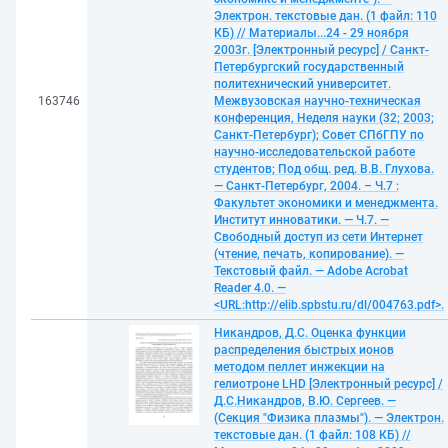
Электрон. текстовые дан. (1 файл: 110
КБ) // Материалы...24 - 29 ноября
2003г. [Электронный ресурс] / Санкт-
Петербургский государственный
политехнический университет.
163746
Межвузовская научно-техническая
конференция, Неделя науки (32; 2003;
Санкт-Петербург); Совет СПбГПУ по
научно-исследовательской работе
студентов; Под общ. ред. В.В. Глухова.
— Санкт-Петербург, 2004. – Ч.7 :
Факультет экономики и менеджмента.
Институт инноватики. — Ч.7. —
Свободный доступ из сети Интернет
(чтение, печать, копирование). —
Текстовый файл. — Adobe Acrobat
Reader 4.0. —
<URL:http://elib.spbstu.ru/dl/004763.pdf>.
Никандров, Д.С. Оценка функции
распределения быстрых ионов
методом пеллет инжекции на
гелиотроне LHD [Электронный ресурс] /
Д.С.Никандров, В.Ю. Сергеев. —
(Секция "Физика плазмы"). — Электрон.
текстовые дан. (1 файл: 108 КБ) //