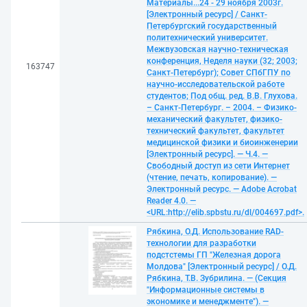
Материалы...24 - 29 ноября 2003г.
[Электронный ресурс] / Санкт-
Петербургский государственный
политехнический университет.
Межвузовская научно-техническая
конференция, Неделя науки (32; 2003;
163747
Санкт-Петербург); Совет СПбГПУ по
научно-исследовательской работе
студентов; Под общ. ред. В.В. Глухова.
– Санкт-Петербург. – 2004. – Физико-
механический факультет, физико-
технический факультет, факультет
медицинской физики и биоинженерии
[Электронный ресурс]. — Ч.4. —
Свободный доступ из сети Интернет
(чтение, печать, копирование). —
Электронный ресурс. — Adobe Acrobat
Reader 4.0. —
<URL:http://elib.spbstu.ru/dl/004697.pdf>.
Рябкина, О.Д. Использование RAD-
технологии для разработки
подстстемы ГП "Железная дорога
Молдова" [Электронный ресурс] / О.Д.
Рябкина, Т.В. Зубрилина. — (Секция
"Информационные системы в
экономике и менеджменте"). —