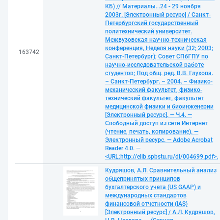
КБ) // Материалы...24 - 29 ноября
2003г. [Электронный ресурс] / Санкт-
Петербургский государственный
политехнический университет.
Межвузовская научно-техническая
конференция, Неделя науки (32; 2003;
163742
Санкт-Петербург); Совет СПбГПУ по
научно-исследовательской работе
студентов; Под общ. ред. В.В. Глухова.
– Санкт-Петербург. – 2004. – Физико-
механический факультет, физико-
технический факультет, факультет
медицинской физики и биоинженерии
[Электронный ресурс]. — Ч.4. —
Свободный доступ из сети Интернет
(чтение, печать, копирование). —
Электронный ресурс. — Adobe Acrobat
Reader 4.0. —
<URL:http://elib.spbstu.ru/dl/004699.pdf>.
Кудряшов, А.Л. Сравнительный анализ
общепринятых принципов
бухгалтерского учета (US GAAP) и
международных стандартов
финансовой отчетности (IAS)
[Электронный ресурс] / А.Л. Кудряшов,