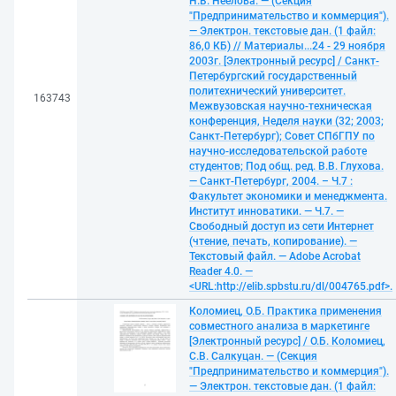
Н.В. Неелова. — (Секция
"Предпринимательство и коммерция").
— Электрон. текстовые дан. (1 файл:
86,0 КБ) // Материалы...24 - 29 ноября
2003г. [Электронный ресурс] / Санкт-
Петербургский государственный
политехнический университет.
163743
Межвузовская научно-техническая
конференция, Неделя науки (32; 2003;
Санкт-Петербург); Совет СПбГПУ по
научно-исследовательской работе
студентов; Под общ. ред. В.В. Глухова.
— Санкт-Петербург, 2004. – Ч.7 :
Факультет экономики и менеджмента.
Институт инноватики. — Ч.7. —
Свободный доступ из сети Интернет
(чтение, печать, копирование). —
Текстовый файл. — Adobe Acrobat
Reader 4.0. —
<URL:http://elib.spbstu.ru/dl/004765.pdf>.
Коломиец, О.Б. Практика применения
совместного анализа в маркетинге
[Электронный ресурс] / О.Б. Коломиец,
С.В. Салкуцан. — (Секция
"Предпринимательство и коммерция").
— Электрон. текстовые дан. (1 файл: