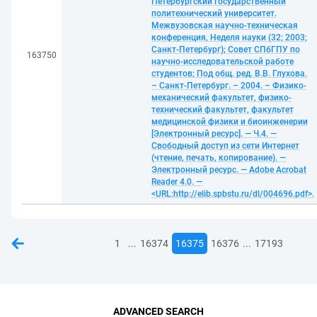
Петербургский государственный
политехнический университет.
Межвузовская научно-техническая
конференция, Неделя науки (32; 2003;
Санкт-Петербург); Совет СПбГПУ по
163750
научно-исследовательской работе
студентов; Под общ. ред. В.В. Глухова.
– Санкт-Петербург. – 2004. – Физико-
механический факультет, физико-
технический факультет, факультет
медицинской физики и биоинженерии
[Электронный ресурс]. — Ч.4. —
Свободный доступ из сети Интернет
(чтение, печать, копирование). —
Электронный ресурс. — Adobe Acrobat
Reader 4.0. —
<URL:http://elib.spbstu.ru/dl/004696.pdf>.
...
...
1
16374
16375
16376
17193
ADVANCED SEARCH