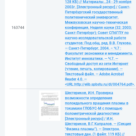
128 КБ) // Материалы...24 - 29 ноября
2003г. [Электронный ресурс] / Санкт-
Петербургский государственный
политехнический университет.
Межвузовская научно-техническая
163744
конференция, Неделя науки (32; 2003;
Санкт-Петербург); Совет СПбГПУ по
научно-исследовательской работе
студентов; Под общ. ред. В.В. Глухова.
— Санкт-Петербург, 2004. – Ч.7 :
Факультет экономики и менеджмента.
Институт инноватики. — Ч.7. —
Свободный доступ из сети Интернет
(чтение, печать, копирование). —
Текстовый файл. — Adobe Acrobat
Reader 4.0. —
<URL:http://elib.spbstu.ru/dl/004764.pdf>.
Шестериков, И.Н. Проверка
возможности определения
полоидального вращения плазмы в
токамаке ГЛОБУС-М с помощью
болометрической диагностики
[Электронный ресурс] / И.Н.
Шестериков, В.Г. Капралов. — (Секция
"Физика плазмы"). — Электрон.
текстовые дан. (1 файл: 119 КБ) //