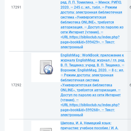
ред. Л. П. Томилина. — Минск: РИПО,
17291
2020. — 245 с.: ил., табл. — Режим
доступа: электронная библиотечная
система «Университетская
библиотека ONLINE», требуется
авторизация. — Доступ по паролю из
сети Интернет (чтение). —
<URL:https://biblioclub.ru/index.php?
page=book&id=599429>. — Текст:
электронный
EnglishMag : WorkBook: приложение к
журналу EnglishMag: журнал / гл. ред.
В. П. Тищенко; учред. В. П. Тищенко. —
Воронеж: EnglishMag, 2020. — 8 с.: ил.
— Режим доступа: электронная
библиотечная система
17292
«Университетская библиотека
ONLINE», требуется авторизация. —
Доступ по паролю из сети Интернет
(чтение). —
<URL:https://biblioclub.ru/index.php?
page=book&id=599268>. — Текст:
электронный
Шипова, И. А. Немецкий язык:
причастие: учебное пособие / И. А.