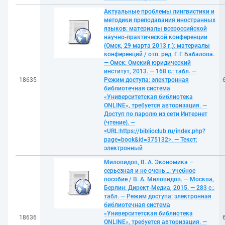
Актуальные проблемы лингвистики и
методики преподавания иностранных
языков: материалы всероссийской
научно-практической конференции
(Омск, 29 марта 2013 г.): материалы
конференций / отв. ред. Г. Г. Бабалова.
— Омск: Омский юридический
институт, 2013. — 168 с.: табл. —
18635
Режим доступа: электронная
библиотечная система
«Университетская библиотека
ONLINE», требуется авторизация. —
Доступ по паролю из сети Интернет
(чтение). —
<URL:https://biblioclub.ru/index.php?
page=book&id=375132>. — Текст:
электронный
Миловидов, В. А. Экономика –
серьезная и не очень…: учебное
пособие / В. А. Миловидов. — Москва,
Берлин: Директ-Медиа, 2015. — 283 с.:
табл. — Режим доступа: электронная
библиотечная система
«Университетская библиотека
18636
ONLINE», требуется авторизация. —