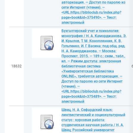
авторизация. — Доступ по паролю из
сети Интернет (чтение). —
<URL:https://biblioclub.ru/index.php?
page=book&id=375490>. — Текст:
электронный
Бухгалтерский учет и психология:
монография / Н. А. Каморджанова, Э.
И. Крылов, Т. М. Коноплянник, К. В.
Гульпенко, И. Г. Васина; под общ. ред.
Н. А. Каморджанова. — Москва:
Проспект, 2015. — 189 с.: схем., табл.,
ил. — Режим доступа: электронная
18632
библиотечная система
«Университетская библиотека
ONLINE», требуется авторизация. —
Доступ по паролю из сети Интернет
(чтение). —
<URL:https://biblioclub.ru/index.php?
page=book&id=375489>. — Текст:
электронный
Швец, Н. А. Сефардский язык:
лингвистический и социокультурный
статус : курсовая работа:
студенческая научная работа / Н. А.
Швец; Российский университет