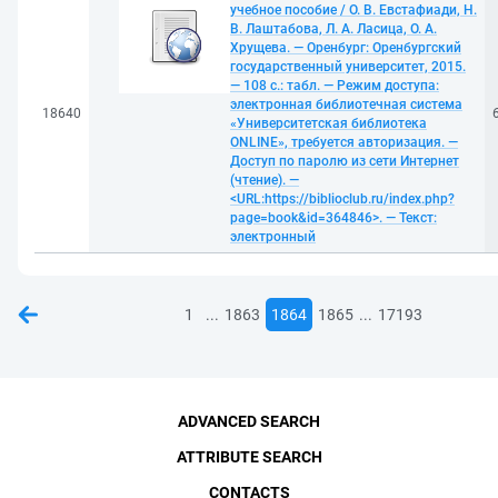
учебное пособие / О. В. Евстафиади, Н.
В. Лаштабова, Л. А. Ласица, О. А.
Хрущева. — Оренбург: Оренбургский
государственный университет, 2015.
— 108 с.: табл. — Режим доступа:
электронная библиотечная система
18640
«Университетская библиотека
ONLINE», требуется авторизация. —
Доступ по паролю из сети Интернет
(чтение). —
<URL:https://biblioclub.ru/index.php?
page=book&id=364846>. — Текст:
электронный
...
...
1
1863
1864
1865
17193
ADVANCED SEARCH
ATTRIBUTE SEARCH
CONTACTS