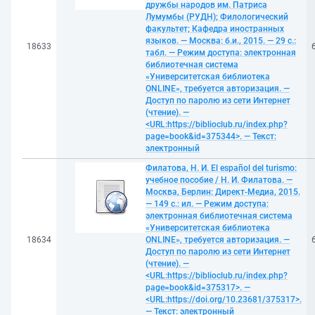
дружбы народов им. Патриса
Лумумбы (РУДН); Филологический
факультет; Кафедра иностранных
языков. — Москва: б.и., 2015. — 29 с.:
18633
табл. — Режим доступа: электронная
библиотечная система
«Университетская библиотека
ONLINE», требуется авторизация. —
Доступ по паролю из сети Интернет
(чтение). —
<URL:https://biblioclub.ru/index.php?
page=book&id=375344>. — Текст:
электронный
Филатова, Н. И. El español del turismo:
учебное пособие / Н. И. Филатова. —
Москва, Берлин: Директ-Медиа, 2015.
— 149 с.: ил. — Режим доступа:
электронная библиотечная система
«Университетская библиотека
18634
ONLINE», требуется авторизация. —
Доступ по паролю из сети Интернет
(чтение). —
<URL:https://biblioclub.ru/index.php?
page=book&id=375317>. —
<URL:https://doi.org/10.23681/375317>.
— Текст: электронный