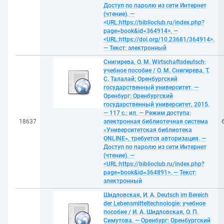
Доступ по паролю из сети Интернет
(чтение). —
<URL:https://biblioclub.ru/index.php?
page=book&id=364914>. —
<URL:https://doi.org/10.23681/364914>.
— Текст: электронный
Снигирева, О. М. Wirtschaftsdeutsch:
учебное пособие / О. М. Снигирева, Т.
С. Талалай; Оренбургский
государственный университет. —
Оренбург: Оренбургский
государственный университет, 2015.
— 117 с.: ил. — Режим доступа:
18637
электронная библиотечная система
«Университетская библиотека
ONLINE», требуется авторизация. —
Доступ по паролю из сети Интернет
(чтение). —
<URL:https://biblioclub.ru/index.php?
page=book&id=364891>. — Текст:
электронный
Шидловская, И. А. Deutsch im Bereich
der Lebensmitteltechnologie: учебное
пособие / И. А. Шидловская, О. П.
Симутова. — Оренбург: Оренбургский