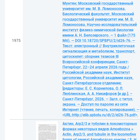
Мунтян; Московский государственный
университет им. М. В. Ломоносова,
Биологический факультет, Московский
государственный университет им. М. В.
Ломоносова, Научно-исследовательский
институт физико-химической биологии
имени А. Н. Белозерского. — 1 файл (175
1975
Мб). — DOI 10.18720/SPBPU/2/id26-76. —
Текст: электронный // Внутриклеточная
сигнализация и метаболизм, транспорт,
цитоскелет: сборник тезисов III
Всероссийской конференции, Санкт-
Петербург, 22–24 апреля 2026 года /
Российской академии наук, Институт
цитологии, Российской академии наук,
Санкт-Петербургское отделение;
[редакторы: Е. С. Корнилова, О. Л.
Люблинская, А. А. Никифоров [и др.]. –
Санкт-Петербург, 2026. — Загл. с титул.
экрана. — Доступ по паролю из сети
Интернет (чтение, печать, копирование). —
<URL:http://elib.spbstu.ru/dl/2/id26-76.pdf>.
Актин, Arp2/3 и тубулин в локомоторных
формах некоторых видов Amoebozoa =
Actin, Arp2/3, and tubulin in the locomotive
forms of several Amoebozoan species / Е. Н.