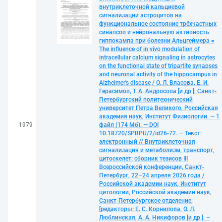
внутриклеточной кальциевой
сигнализации астроцитов на
функциональное состояние трёхчастных
синапсов и нейрональную активность
гиппокампа при болезни Альцгеймера =
The influence of in vivo modulation of
intracellular calcium signaling in astrocytes
on the functional state of tripartite synapses
and neuronal activity of the hippocampus in
Alzheimer's disease / О. Л. Власова, Е. И.
Герасимов, Т. А. Андросова [и др.]; Санкт-
Петербургский политехнический
университет Петра Великого, Российская
академия наук, Институт Физиологии. — 1
1979
файл (174 Мб). — DOI
10.18720/SPBPU/2/id26-72. — Текст:
электронный // Внутриклеточная
сигнализация и метаболизм, транспорт,
цитоскелет: сборник тезисов III
Всероссийской конференции, Санкт-
Петербург, 22–24 апреля 2026 года /
Российской академии наук, Институт
цитологии, Российской академии наук,
Санкт-Петербургское отделение;
[редакторы: Е. С. Корнилова, О. Л.
Люблинская, А. А. Никифоров [и др.]. –