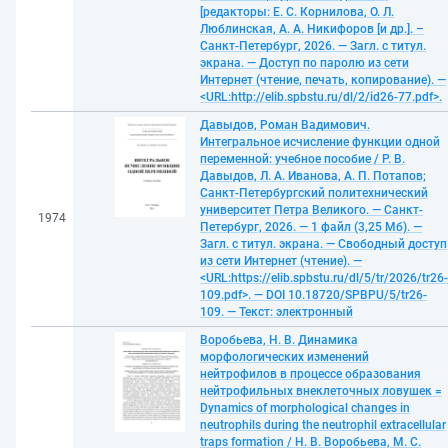
[редакторы: Е. С. Корнилова, О. Л.
Люблинская, А. А. Никифоров [и др.]. –
Санкт-Петербург, 2026. — Загл. с титул.
экрана. — Доступ по паролю из сети
Интернет (чтение, печать, копирование). —
<URL:http://elib.spbstu.ru/dl/2/id26-77.pdf>.
Давыдов, Роман Вадимович.
Интегральное исчисление функции одной
переменной: учебное пособие / Р. В.
Давыдов, Л. А. Иванова, А. П. Потапов;
Санкт-Петербургский политехнический
университет Петра Великого. — Санкт-
1974
Петербург, 2026. — 1 файл (3,25 Мб). —
Загл. с титул. экрана. — Свободный доступ
из сети Интернет (чтение). —
<URL:https://elib.spbstu.ru/dl/5/tr/2026/tr26-
109.pdf>. — DOI 10.18720/SPBPU/5/tr26-
109. — Текст: электронный
Воробьева, Н. В. Динамика
морфологических изменений
нейтрофилов в процессе образования
нейтрофильных внеклеточных ловушек =
Dynamics of morphological changes in
neutrophils during the neutrophil extracellular
traps formation / Н. В. Воробьева, М. С.