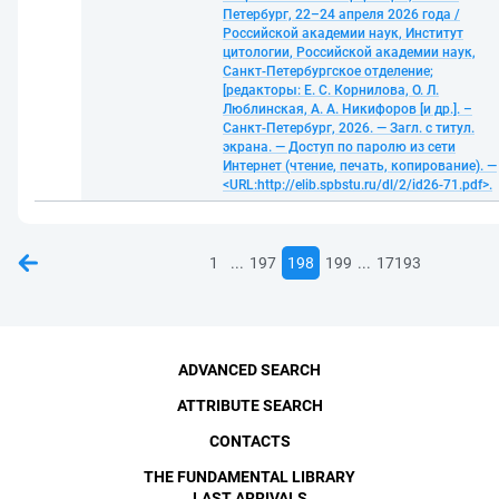
Петербург, 22–24 апреля 2026 года /
Российской академии наук, Институт
цитологии, Российской академии наук,
Санкт-Петербургское отделение;
[редакторы: Е. С. Корнилова, О. Л.
Люблинская, А. А. Никифоров [и др.]. –
Санкт-Петербург, 2026. — Загл. с титул.
экрана. — Доступ по паролю из сети
Интернет (чтение, печать, копирование). —
<URL:http://elib.spbstu.ru/dl/2/id26-71.pdf>.
...
...
1
197
198
199
17193
ADVANCED SEARCH
ATTRIBUTE SEARCH
CONTACTS
THE FUNDAMENTAL LIBRARY
LAST ARRIVALS