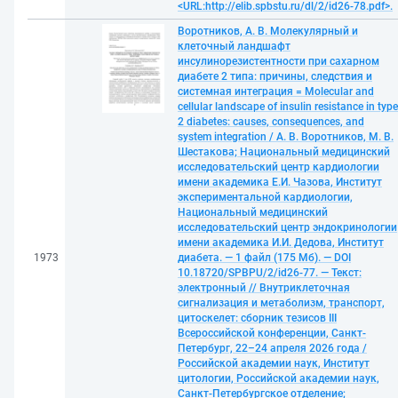
<URL:http://elib.spbstu.ru/dl/2/id26-78.pdf>.
Воротников, А. В. Молекулярный и
клеточный ландшафт
инсулинорезистентности при сахарном
диабете 2 типа: причины, следствия и
системная интеграция = Molecular and
cellular landscape of insulin resistance in type
2 diabetes: causes, consequences, and
system integration / А. В. Воротников, М. В.
Шестакова; Национальный медицинский
исследовательский центр кардиологии
имени академика Е.И. Чазова, Институт
экспериментальной кардиологии,
Национальный медицинский
исследовательский центр эндокринологии
имени академика И.И. Дедова, Институт
1973
диабета. — 1 файл (175 Мб). — DOI
10.18720/SPBPU/2/id26-77. — Текст:
электронный // Внутриклеточная
сигнализация и метаболизм, транспорт,
цитоскелет: сборник тезисов III
Всероссийской конференции, Санкт-
Петербург, 22–24 апреля 2026 года /
Российской академии наук, Институт
цитологии, Российской академии наук,
Санкт-Петербургское отделение;