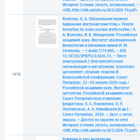
Интернет (чтение, печать, копирование). —
<URL:http://elib.spbstu.ru/dl/2/id26-74.pdf>.
Волкова, А. А. Образование везикул
ядерными эритроцитами птиц = Vesicle
formation by avian nuclear erythrocytes / А.
А. Волкова, И. В. Миндукшев; Российская
академия наук, Институт эволюционной
физиологии и биохимии имени И. М.
Сеченова. — 1 файл (174 Мб). — DOI
10.18720/SPBPU/2/id26-73. — Текст:
электронный // Внутриклеточная
сигнализация и метаболизм, транспорт,
цитоскелет: сборник тезисов III
1978
Всероссийской конференции, Санкт-
Петербург, 22–24 апреля 2026 года /
Российской академии наук, Институт
цитологии, Российской академии наук,
Санкт-Петербургское отделение;
[редакторы: Е. С. Корнилова, О. Л.
Люблинская, А. А. Никифоров [и др.]. –
Санкт-Петербург, 2026. — Загл. с титул.
экрана. — Доступ по паролю из сети
Интернет (чтение, печать, копирование). —
<URL:http://elib.spbstu.ru/dl/2/id26-73.pdf>.
Влияние in vivo модуляции