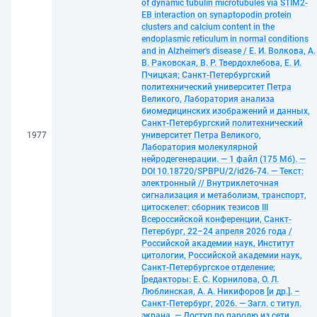
of dynamic tubulin microtubules via STIM2-
EB interaction on synaptopodin protein
clusters and calcium content in the
endoplasmic reticulum in normal conditions
and in Alzheimer's disease / Е. И. Волкова, А.
В. Раковская, В. Р. Твердохлебова, Е. И.
Пчицкая; Санкт-Петербургский
политехнический университет Петра
Великого, Лаборатория анализа
биомедицинских изображений и данных,
Санкт-Петербургский политехнический
1977
университет Петра Великого,
Лаборатория молекулярной
нейродегенерации. — 1 файл (175 Мб). —
DOI 10.18720/SPBPU/2/id26-74. — Текст:
электронный // Внутриклеточная
сигнализация и метаболизм, транспорт,
цитоскелет: сборник тезисов III
Всероссийской конференции, Санкт-
Петербург, 22–24 апреля 2026 года /
Российской академии наук, Институт
цитологии, Российской академии наук,
Санкт-Петербургское отделение;
[редакторы: Е. С. Корнилова, О. Л.
Люблинская, А. А. Никифоров [и др.]. –
Санкт-Петербург, 2026. — Загл. с титул.
экрана. — Доступ по паролю из сети