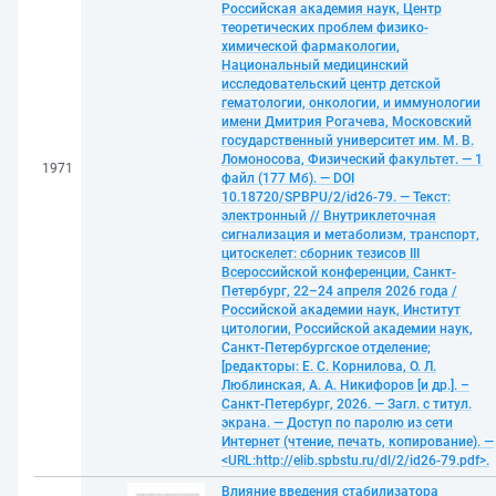
Российская академия наук, Центр
теоретических проблем физико-
химической фармакологии,
Национальный медицинский
исследовательский центр детской
гематологии, онкологии, и иммунологии
имени Дмитрия Рогачева, Московский
государственный университет им. М. В.
Ломоносова, Физический факультет. — 1
1971
файл (177 Мб). — DOI
10.18720/SPBPU/2/id26-79. — Текст:
электронный // Внутриклеточная
сигнализация и метаболизм, транспорт,
цитоскелет: сборник тезисов III
Всероссийской конференции, Санкт-
Петербург, 22–24 апреля 2026 года /
Российской академии наук, Институт
цитологии, Российской академии наук,
Санкт-Петербургское отделение;
[редакторы: Е. С. Корнилова, О. Л.
Люблинская, А. А. Никифоров [и др.]. –
Санкт-Петербург, 2026. — Загл. с титул.
экрана. — Доступ по паролю из сети
Интернет (чтение, печать, копирование). —
<URL:http://elib.spbstu.ru/dl/2/id26-79.pdf>.
Влияние введения стабилизатора