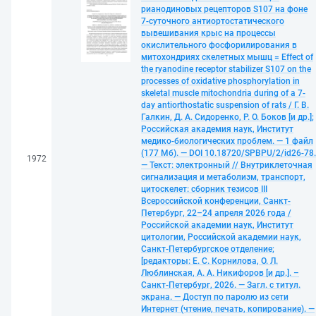
рианодиновых рецепторов S107 на фоне
7-суточного антиортостатического
вывешивания крыс на процессы
окислительного фосфорилирования в
митохондриях скелетных мышц = Effect of
the ryanodine receptor stabilizer S107 on the
processes of oxidative phosphorylation in
skeletal muscle mitochondria during of a 7-
day antiorthostatic suspension of rats / Г. В.
Галкин, Д. А. Сидоренко, Р. О. Боков [и др.];
Российская академия наук, Институт
медико-биологических проблем. — 1 файл
(177 Мб). — DOI 10.18720/SPBPU/2/id26-78.
1972
— Текст: электронный // Внутриклеточная
сигнализация и метаболизм, транспорт,
цитоскелет: сборник тезисов III
Всероссийской конференции, Санкт-
Петербург, 22–24 апреля 2026 года /
Российской академии наук, Институт
цитологии, Российской академии наук,
Санкт-Петербургское отделение;
[редакторы: Е. С. Корнилова, О. Л.
Люблинская, А. А. Никифоров [и др.]. –
Санкт-Петербург, 2026. — Загл. с титул.
экрана. — Доступ по паролю из сети
Интернет (чтение, печать, копирование). —