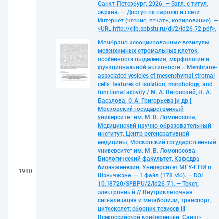
Санкт-Петербург, 2026. — Загл. с титул.
экрана. — Доступ по паролю из сети
Интернет (чтение, печать, копирование). —
<URL:http://elib.spbstu.ru/dl/2/id26-72.pdf>.
Мембрано-ассоциированные везикулы
мезенхимных стромальных клеток:
особенности выделения, морфологии и
функциональной активности = Membrane-
associated vesicles of mesenchymal stromal
cells: features of isolation, morphology, and
functional activity / М. А. Виговский, Н. А.
Басалова, О. А. Григорьева [и др.];
Московский государственный
университет им. М. В. Ломоносова,
Медицинский научно-образовательный
институт, Центр регенеративной
медицины, Московский государственный
университет им. М. В. Ломоносова,
Биологический факультет, Кафедра
биоинженерии, Университет МГУ-ППИ в
1980
Шэньчжэне. — 1 файл (178 Мб). — DOI
10.18720/SPBPU/2/id26-71. — Текст:
электронный // Внутриклеточная
сигнализация и метаболизм, транспорт,
цитоскелет: сборник тезисов III
Всероссийской конференции, Санкт-