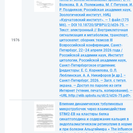
Волкова, В. А. Полежаева, М. Г. Петухов, И.
Р. Поздняков; Российская академия наук,
Зоологический институт, НИЦ
«Курчатовский институт». — 1 файл (175
Мб). — DOI 10.18720/SPBPU/2/id26-75. —
Текст: электронный // Внутриклеточная
сигнализация и метаболизм, транспорт,
1976
цитоскелет: сборник тезисов III
Всероссийской конференции, Санкт-
Петербург, 22–24 апреля 2026 года /
Российской академии наук, Институт
цитологии, Российской академии наук,
Санкт-Петербургское отделение;
[редакторы: Е. С. Корнилова, О. Л.
Люблинская, А. А. Никифоров [и др.]. –
Санкт-Петербург, 2026. — Загл. с титул.
экрана. — Доступ по паролю из сети
Интернет (чтение, печать, копирование). —
<URL:http://elib.spbstu.ru/dl/2/id26-75.pdf>.
Влияние динамических тубулиновых
микротрубочек через взаимодействие
STIM2-EB на кластеры белка
синаптоподина и содержание кальция в
эндоплазматическом ретикулуме в норме
и при болезни Альцгеймера = The influence