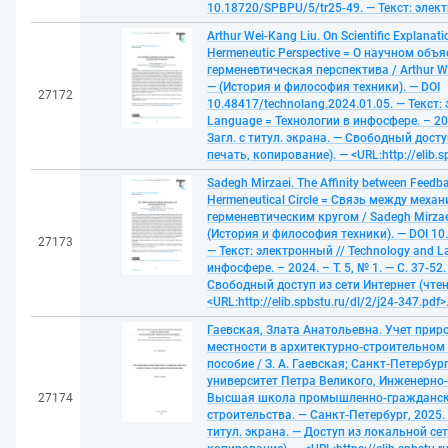
10.18720/SPBPU/5/tr25-49. — Текст: эле
Arthur Wei-Kang Liu. On Scientific Explanat
Hermeneutic Perspective = О научном объ
герменевтическая перспектива / Arthur We
— (История и философия техники). — DOI
27172
10.48417/technolang.2024.01.05. — Текст:
Language = Технологии в инфосфере. – 2024
Загл. с титул. экрана. — Свободный досту
печать, копирование). — <URL:http://elib.sp
Sadegh Mirzaei. The Affinity between Feed
Hermeneutical Circle = Связь между меха
герменевтическим кругом / Sadegh Mirzaei
(История и философия техники). — DOI 10
27173
— Текст: электронный // Technology and L
инфосфере. – 2024. – Т. 5, № 1. — С. 37-52.
Свободный доступ из сети Интернет (чтен
<URL:http://elib.spbstu.ru/dl/2/j24-347.pdf>
Гаевская, Злата Анатольевна. Учет при
местности в архитектурно-строительном
пособие / З. А. Гаевская; Санкт-Петербу
университет Петра Великого, Инженерно
27174
Высшая школа промышленно-гражданск
строительства. — Санкт-Петербург, 2025. —
титул. экрана. — Доступ из локальной се