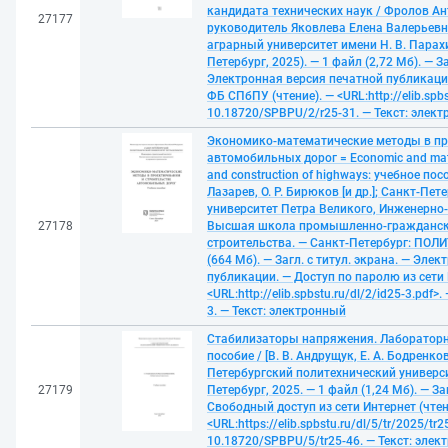
кандидата технических наук / Фролов Ан
27177
руководитель Яковлева Елена Валерьевн
аграрный университет имени Н. В. Парахи
Петербург, 2025). — 1 файл (2,72 Мб). — За
Электронная версия печатной публикации
ФБ СПбПУ (чтение). — <URL:http://elib.spbs
10.18720/SPBPU/2/r25-31. — Текст: элек
Экономико-математические методы в пр
автомобильных дорог = Economic and math
and construction of highways: учебное посо
Лазарев, О. Р. Бирюков [и др.]; Санкт-Пе
университет Петра Великого, Инженерно
27178
Высшая школа промышленно-гражданск
строительства. — Санкт-Петербург: ПОЛИ
(664 Мб). — Загл. с титул. экрана. — Эле
публикации. — Доступ по паролю из сети 
<URL:http://elib.spbstu.ru/dl/2/id25-3.pdf
3. — Текст: электронный
Стабилизаторы напряжения. Лабораторн
пособие / [В. В. Андрущук, Е. А. Бодренков
Петербургский политехнический универси
27179
Петербург, 2025. — 1 файл (1,24 Мб). — Заг
Свободный доступ из сети Интернет (чтен
<URL:https://elib.spbstu.ru/dl/5/tr/2025/tr2
10.18720/SPBPU/5/tr25-46. — Текст: эле