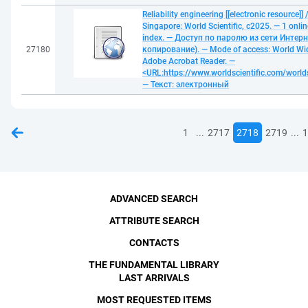
Reliability engineering [[electronic resource]
Singapore: World Scientific, c2025. — 1 online
index. — Доступ по паролю из сети Интерн
27180
копирование). — Mode of access: World Wid
Adobe Acrobat Reader. —
<URL:https://www.worldscientific.com/worl
— Текст: электронный
...
...
1
2717
2718
2719
1
ADVANCED SEARCH
ATTRIBUTE SEARCH
CONTACTS
THE FUNDAMENTAL LIBRARY
LAST ARRIVALS
MOST REQUESTED ITEMS