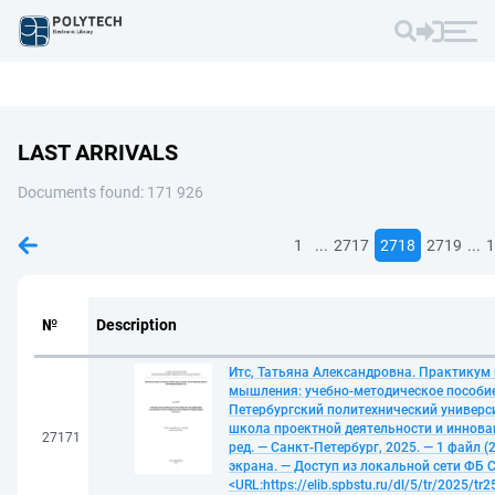
LAST ARRIVALS
Documents found: 171 926
...
...
1
2717
2718
2719
1
№
Description
Итс, Татьяна Александровна. Практикум
мышления: учебно-методическое пособие. Ч
Петербургский политехнический универс
школа проектной деятельности и иннова
27171
ред. — Санкт-Петербург, 2025. — 1 файл (2,
экрана. — Доступ из локальной сети ФБ С
<URL:https://elib.spbstu.ru/dl/5/tr/2025/tr2