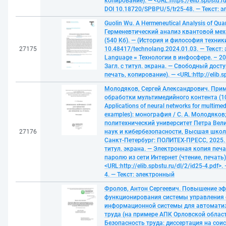
копирование). — <URL:https://elib.spbstu.ru
DOI 10.18720/SPBPU/5/tr25-48. — Текст: 
Guolin Wu. A Hermeneutical Analysis of Qu
Герменевтический анализ квантовой меха
(540 Кб). — (История и философия техники
27175
10.48417/technolang.2024.01.03. — Текст:
Language = Технологии в инфосфере. – 2024
Загл. с титул. экрана. — Свободный досту
печать, копирование). — <URL:http://elib.sp
Молодяков, Сергей Александрович. Прим
обработки мультимедийного контента (10
Applications of neural networks for multime
examples): монография / С. А. Молодяков
политехнический университет Петра Вел
27176
наук и кибербезопасности, Высшая шко
Санкт-Петербург: ПОЛИТЕХ-ПРЕСС, 2025. —
титул. экрана. — Электронная копия печ
паролю из сети Интернет (чтение, печать)
<URL:http://elib.spbstu.ru/dl/2/id25-4.pdf
4. — Текст: электронный
Фролов, Антон Сергеевич. Повышение э
функционирования системы управления 
информационной системы для автоматиз
труда (на примере АПК Орловской области
Безопасность труда: диссертация на сои