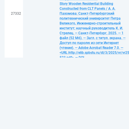
Story Wooden Residential Building
Constructed from CLT Panels / А. А.
27332
Пахомова; Санкт-Петербургский
политехнический университет Петра
Великого, Инженерно-строительный
институт; научный руководитель К. И.
Стрелец. — Санкт-Петербург, 2025. — 1
файл (52 Мб). — Загл. с титул. экрана. —
Доступ по паролю из сети Интернет
(чтение). — Adobe Acrobat Reader 7.0. —
<URL:http://elib.spbstu.ru/dl/3/2025/vr/vr25
523.pdf>. — DOI
10.18720/SPBPU/3/2025/vr/vr25-523. —
Текст: электронный
Кравец, Валерия Владимировна.
Многоэтажный жилой дом с
коммерческими помещениями в Санкт-
Петербурге: выпускная
квалификационная работа бакалавра:
направление 08.03.01 «Строительство» ;
образовательная программа 08.03.01_06
«Промышленное и гражданское
строительство уникальных зданий и
сооружений» = Multi-storey residential
building with commercial premises in St.