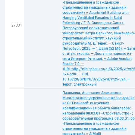
«Промышленное и гражданское
строительство уникальных зданий и
сооружений» = Apartment Building with
Hanging Ventilated Facades in Saint
Petersburg / Е. В. Скворцова; Санкт-
27331
Петербургский политехнический
университет Петра Великого, Инженерно-
строительный институт; научный
руководитель М. Д. Терех. — Санкт-
Петербург, 2025. — 1 файл (52 Мб). — Загл
с титул. экрана. — Доступ по паролю из
сети Интернет (чтение). — Adobe Acrobat
Reader 7.0. —
<URL:http://elib.spbstu.ru/dl/3/2025/vr/vr25
524.pdf>. — DOI
10.18720/SPBPU/3/2025/vr/vr25-524. —
Текст: электронный
Пахомова, Анастасия Алексеевна.
Многоэтажное деревянное жилое здание
из СLT-панелей: выпускная
квалификационная работа бакалавра:
направление 08.03.01 «Строительство» ;
образовательная программа 08.03.01_06
«Промышленное и гражданское
строительство уникальных зданий и
сооружений» = A Multi-